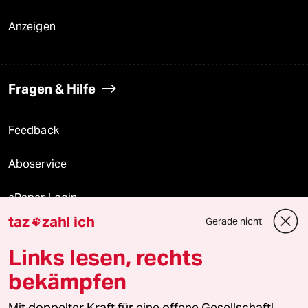
Anzeigen
Fragen & Hilfe
Feedback
Aboservice
ePaper Login
taz
zahl ich
Gerade nicht

Downloads für Abonnierende
Links lesen, rechts
bekämpfen
© 2026 taz Verlags und Vertriebs GmbH
Alle Rechte vorbehalten. Bei rechtlichen Fragen oder für Genehmigungen