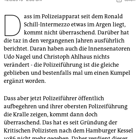
berlin
D
nord
ass im Polizeiapparat seit dem Ronald
Schill-Intermezzo etwas im Argen liegt,
wahrheit
kommt nicht überraschend. Darüber hat
die taz in den vergangenen Jahren ausführlich
verlag
berichtet. Daran haben auch die Innensenatoren
verlag
Udo Nagel und Christoph Ahlhaus nichts
verändert - die Polizeiführung ist die gleiche
veranstaltungen
geblieben und bestenfalls mal um einen Kumpel
shop
ergänzt worden.
fragen & hilfe
Dass aber jetzt Polizeiführer öffentlich
unterstützen
aufbegehren und ihrer obersten Polizeiführung
die Kralle zeigen, kommt dann doch
abo
überraschend. Das hat es seit Gründung der
genossenschaft
Kritischen Polizisten nach dem Hamburger Kessel
1986 nicht mehr gegeben. Daher verdient dieser