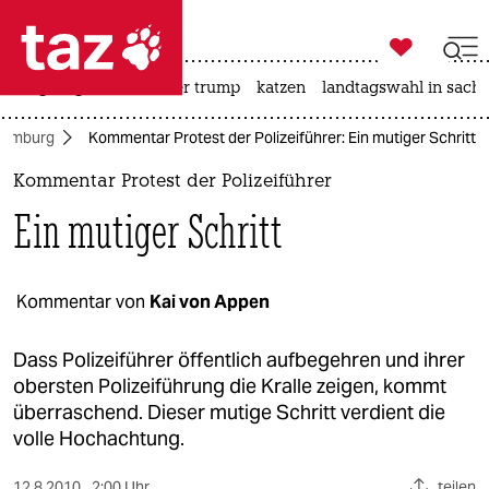

taz zahl ich
bergsteigen
usa unter trump
katzen
landtagswahl in sachs

taz zahl ich
amburg
Kommentar Protest der Polizeiführer: Ein mutiger Schritt
taz zahl ich
Kommentar Protest der Polizeiführer
themen
Ein mutiger Schritt
politik
öko
Kommentar von
Kai von Appen
gesellschaft
Dass Polizeiführer öffentlich aufbegehren und ihrer
obersten Polizeiführung die Kralle zeigen, kommt
kultur
überraschend. Dieser mutige Schritt verdient die
volle Hochachtung.
sport
12.8.2010
2:00 Uhr
teilen