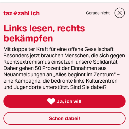
Vermißt - Bax'scher Skandalaufschrei!
taz
zahl ich
Gerade nicht

Fazit: die Karlsruher " kleine Lösung"
- drei Stühle aus dem Zuschauerkontingent -
Links lesen, rechts
wäre etwas unspektakulär schäbbig die
bekämpfen
sachliche lautlose Alternative gewesen.
Mit doppelter Kraft für eine offene Gesellschaft!
Wali's Südpost rückt die Dimensionen zurecht.
Besonders jetzt brauchen Menschen, die sich gegen
Danke.
Rechtsextremismus einsetzen, unsere Solidarität.
Daher gehen 50 Prozent der Einnahmen aus
Neuanmeldungen an „Alles beginnt im Zentrum“ –
Annette
A
eine Kampagne, die bedrohte linke Kulturzentren
30.04.2013
,
08:27 Uhr
und Jugendorte unterstützt. Sind Sie dabei?
Dieses ganze Verfahren ist einfach nur peinlich.

Das Gericht hätte ohne weiteres den Prozess
Ja, ich will
aus dem Gerichtssaal per Video in einen
anderen Raum übertragen können. REchtlich
Schon dabei!
steht dem nichts im Wege, der Prozess ist ja
öffentlich.