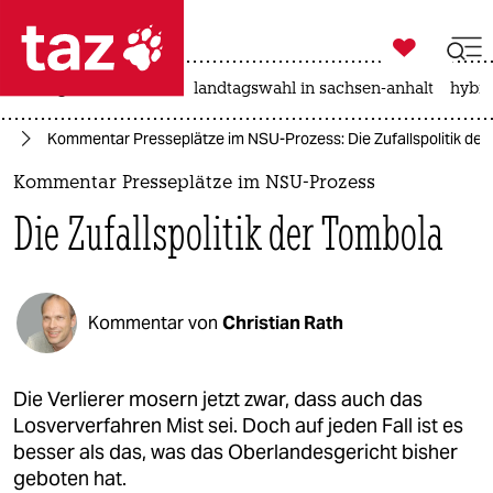

taz zahl ich
niedrigwasser
rente
landtagswahl in sachsen-anhalt
hybri

taz zahl ich
nd
Kommentar Presseplätze im NSU-Prozess: Die Zufallspolitik der
taz zahl ich
Kommentar Presseplätze im NSU-Prozess
themen
Die Zufallspolitik der Tombola
politik
öko
Kommentar von
Christian Rath
gesellschaft
kultur
Die Verlierer mosern jetzt zwar, dass auch das
Losververfahren Mist sei. Doch auf jeden Fall ist es
sport
besser als das, was das Oberlandesgericht bisher
geboten hat.