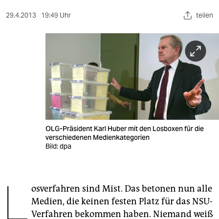
berlin
29.4.2013
19:49 Uhr
teilen
nord
wahrheit
verlag
verlag
veranstaltungen
shop
OLG-Präsident Karl Huber mit den Losboxen für die
verschiedenen Medienkategorien
fragen & hilfe
Bild: dpa
unterstützen
L
abo
osverfahren sind Mist. Das betonen nun alle
Medien, die keinen festen Platz für das NSU-
genossenschaft
Verfahren bekommen haben. Niemand weiß