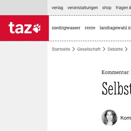
hautnavigation anspringen
hauptinhalt anspringen
footer anspringen
verlag
veranstaltungen
shop
fragen &
niedrigwasser
rente
landtagswahl i

taz zahl ich
taz zahl ich
Startseite
Gesellschaft
Debatte
themen
politik
Kommentar P
öko
Selbs
gesellschaft
kultur
Kom
sport