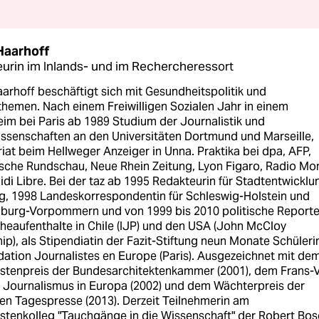
Haarhoff
urin im Inlands- und im Rechercheressort
arhoff beschäftigt sich mit Gesundheitspolitik und
themen. Nach einem Freiwilligen Sozialen Jahr in einem
im bei Paris ab 1989 Studium der Journalistik und
issenschaften an den Universitäten Dortmund und Marseille,
iat beim Hellweger Anzeiger in Unna. Praktika bei dpa, AFP,
ische Rundschau, Neue Rhein Zeitung, Lyon Figaro, Radio Mo
idi Libre. Bei der taz ab 1995 Redakteurin für Stadtentwicklu
, 1998 Landeskorrespondentin für Schleswig-Holstein und
burg-Vorpommern und von 1999 bis 2010 politische Reporte
heaufenthalte in Chile (IJP) und den USA (John McCloy
ip), als Stipendiatin der Fazit-Stiftung neun Monate Schüleri
dation Journalistes en Europe (Paris). Ausgezeichnet mit de
istenpreis der Bundesarchitektenkammer (2001), dem Frans-V
ür Journalismus in Europa (2002) und dem Wächterpreis der
en Tagespresse (2013). Derzeit Teilnehmerin am
istenkolleg "Tauchgänge in die Wissenschaft" der Robert Bo