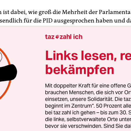
 ist dabei, wie groß die Mehrheit der Parlamentari
ssendlich für die PID ausgesprochen haben und d
nnung der Lebenswirklichkeit von Eltern, die ebe
taz
zahl ich
sen Exzentriker sind, sondern es schlicht kein we

würden, das eigene Kind sterben zu sehen.
Links lesen, r
bekämpfen
Mit doppelter Kraft für eine offene G
brauchen Menschen, die sich vor O
einsetzen, unsere Solidarität. Die ta
beginnt im Zentrum“. 50 Prozent a
bei taz zahl ich gehen – bis zum 30
die linke, selbstverwaltete Orte unte
bevor sie verschwinden. Sind Sie da