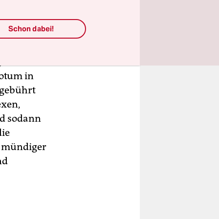
Schon dabei!
 die
Votum in
 gebührt
exen,
nd sodann
die
ft mündiger
nd