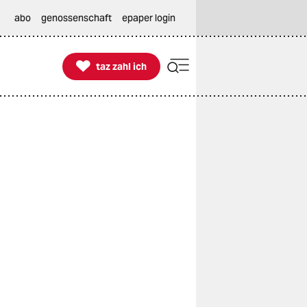
abo
genossenschaft
epaper login

taz zahl ich
taz zahl ich