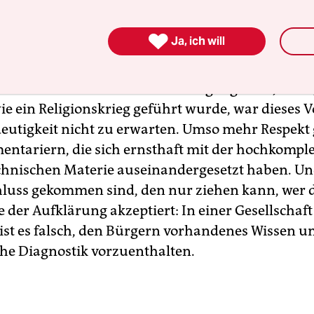

Ja, ich will
ochemotionalen Debatte des vergangenen Jahres,
ie ein Religionskrieg geführt wurde, war dieses 
deutigkeit nicht zu erwarten. Umso mehr Respekt
entariern, die sich ernsthaft mit der hochkompl
hnischen Materie auseinandergesetzt haben. U
luss gekommen sind, den nur ziehen kann, wer 
 der Aufklärung akzeptiert: In einer Gesellscha
st es falsch, den Bürgern vorhandenes Wissen u
he Diagnostik vorzuenthalten.