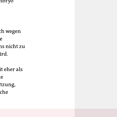
Embryo
uch wegen
e
ns nicht zu
ird.
t eher als
ke
ützung,
iche