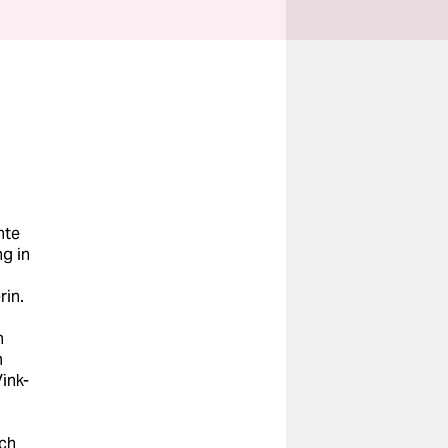
nte
ng in
rin.
n
m
ink-
sch