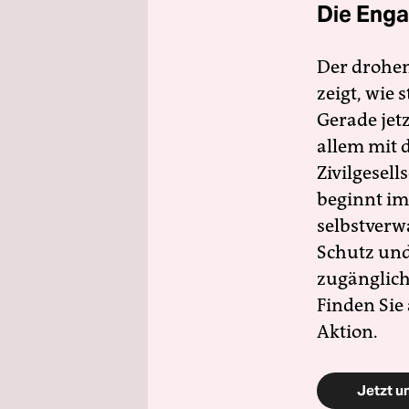
Die Enga
Der drohe
zeigt, wie
Gerade jet
allem mit d
Zivilgesell
beginnt im
selbstverw
Schutz und 
zugänglich
Finden Sie
Aktion.
Jetzt u