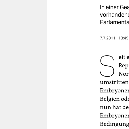
berlin
In einer Ge
nord
vorhandene
Parlamenta
wahrheit
verlag
7.7.2011
18:49
S
verlag
eit
veranstaltungen
Rep
shop
Nor
umstritten
fragen & hilfe
Embryonens
unterstützen
Belgien od
nun hat de
abo
Embryonen 
genossenschaft
Bedingung,