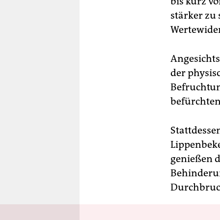
bis kurz v
stärker zu
Wertewide
Angesichts
der physis
Befruchtun
befürchten
Stattdesse
Lippenbeke
genießen d
Behinderun
Durchbruc