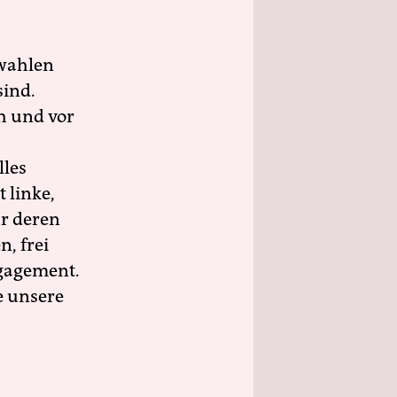
wahlen
sind.
h und vor
lles
 linke,
ür deren
n, frei
ngagement.
e unsere