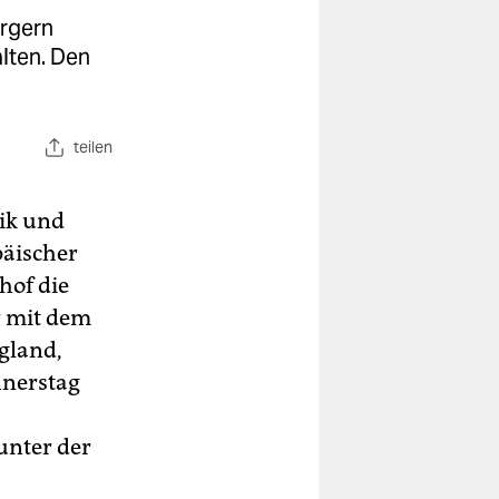
ürgern
lten. Den
teilen
ik und
päischer
hof die
r mit dem
ngland,
nnerstag
unter der