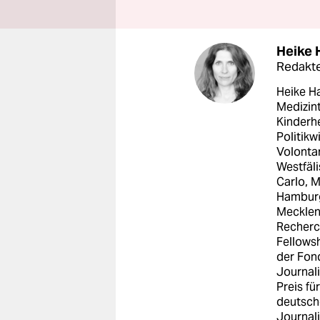
Heike 
Redakte
Heike Ha
Medizin
Kinderhe
Politikw
Volontar
Westfäl
Carlo, M
Hamburg
Mecklen
Recherc
Fellowsh
der Fon
Journal
Preis f
deutsch
Journal