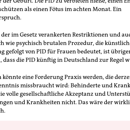
or der Geburt. Die PID zu verbieten hieße, einen 
 schützen als einen Fötus im achten Monat. Ein
rspruch.
 der im Gesetz verankerten Restriktionen und a
ch wie psychisch brutalen Prozedur, die künstlich
g gefolgt von PID für Frauen bedeutet, ist übrige
, dass die PID künftig in Deutschland zur Regel w
n könnte eine Forderung Praxis werden, die derzei
nntnis missbraucht wird: Behinderte und Kran
ie volle gesellschaftliche Akzeptanz und Unterst
gen und Krankheiten nicht. Das wäre der wirkl
h.