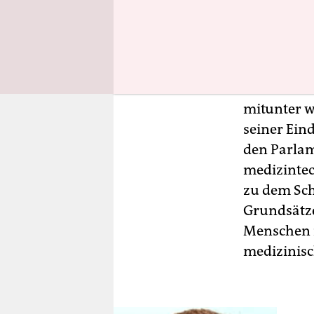
Nach der h
mitunter w
seiner Ein
den Parlam
medizintec
zu dem Sch
Grundsätze
Menschen i
medizinisc