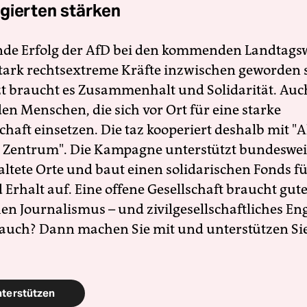
gierten stärken
nde Erfolg der AfD bei den kommenden Landtags
 stark rechtsextreme Kräfte inzwischen geworden 
zt braucht es Zusammenhalt und Solidarität. Auc
en Menschen, die sich vor Ort für eine starke
schaft einsetzen. Die taz kooperiert deshalb mit "A
 Zentrum". Die Kampagne unterstützt bundesweit
altete Orte und baut einen solidarischen Fonds f
Erhalt auf. Eine offene Gesellschaft braucht gute
en Journalismus – und zivilgesellschaftliches E
 auch? Dann machen Sie mit und unterstützen Si
nterstützen