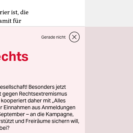
er ist, die
amit für
n keine
Gerade nicht
iteres Mal
echts
esellschaft! Besonders jetzt
rt gegen Rechtsextremismus
z kooperiert daher mit „Alles
ller Einnahmen aus Anmeldungen
. September – an die Kampagne,
rstützt und Freiräume sichern will,
bei?