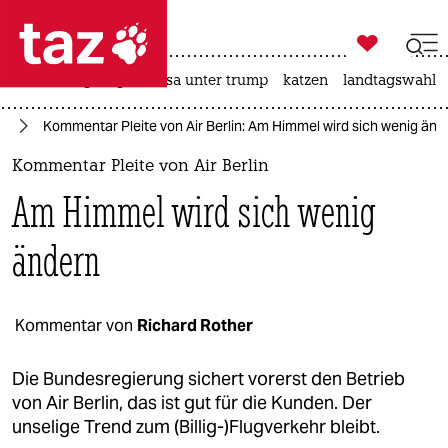

taz zahl ich
hitze
bergsteigen
usa unter trump
katzen
landtagswahl i

taz zahl ich
hr
Kommentar Pleite von Air Berlin: Am Himmel wird sich wenig änd
taz zahl ich
Kommentar Pleite von Air Berlin
themen
Am Himmel wird sich wenig
politik
ändern
öko
gesellschaft
Kommentar von
Richard Rother
kultur
Die Bundesregierung sichert vorerst den Betrieb
von Air Berlin, das ist gut für die Kunden. Der
sport
unselige Trend zum (Billig-)Flugverkehr bleibt.