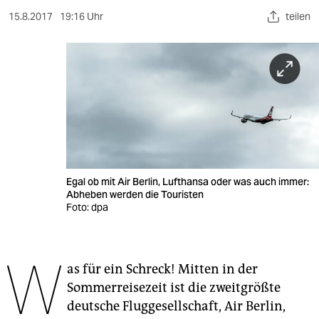
berlin
15.8.2017
19:16 Uhr
teilen
nord
wahrheit
verlag
verlag
veranstaltungen
shop
Egal ob mit Air Berlin, Lufthansa oder was auch immer:
Abheben werden die Touristen
Foto: dpa
fragen & hilfe
unterstützen
W
abo
as für ein Schreck! Mitten in der
Sommerreisezeit ist die zweitgrößte
genossenschaft
deutsche Fluggesellschaft, Air Berlin,