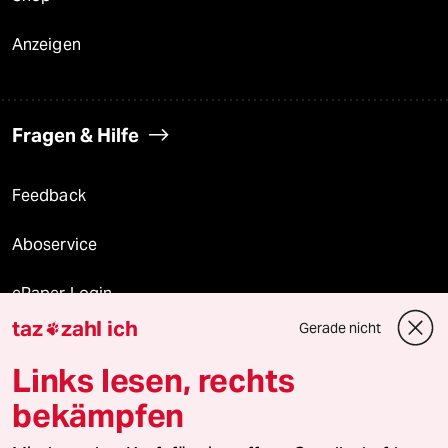
Anzeigen
Fragen & Hilfe
Feedback
Aboservice
ePaper Login
taz
zahl ich
Gerade nicht

Downloads für Abonnierende
Links lesen, rechts
bekämpfen
© 2026 taz Verlags und Vertriebs GmbH