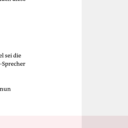
 sei die
i-Sprecher
t nun