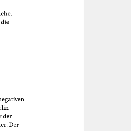
hehe,
 die
negativen
rlin
r der
er. Der