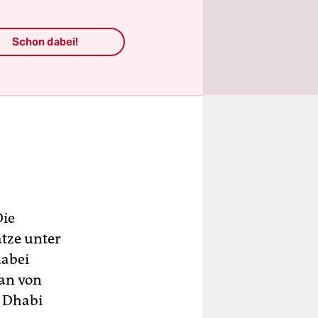
Schon dabei!
Die
ätze unter
dabei
an von
u Dhabi