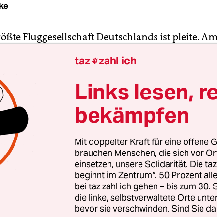
ke
rößte Fluggesellschaft Deutschlands ist pleite. A
r Berlin Insolvenz an. Passagiere müssen sich abe
taz
zahl ich

 den Flughäfen dieser Welt mit einem Air-Berlin-
en. Ein Überbrückungskredit der Bundesregierun
Links lesen, r
Euro soll zunächst dabei helfen, die Sommermon
bekämpfen
. Die Zukunft der Gesellschaft ist jedoch ungewis
ner, die bei Air Berlin beschäftigt sind, sind jetzt
Mit doppelter Kraft für eine offene G
 Aussichten betroffen.
brauchen Menschen, die sich vor O
einsetzen, unsere Solidarität. Die ta
beginnt im Zentrum“. 50 Prozent a
bei taz zahl ich gehen – bis zum 30
die linke, selbstverwaltete Orte unte
bevor sie verschwinden. Sind Sie da