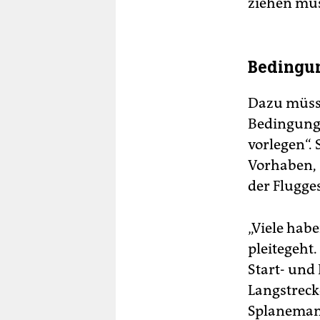
ziehen müs
Bedingu
Dazu müsse
Bedingunge
vorlegen“.
Vorhaben, 
der Flugges
„Viele hab
pleitegeht
Start- und 
Langstrecke
Splanemann