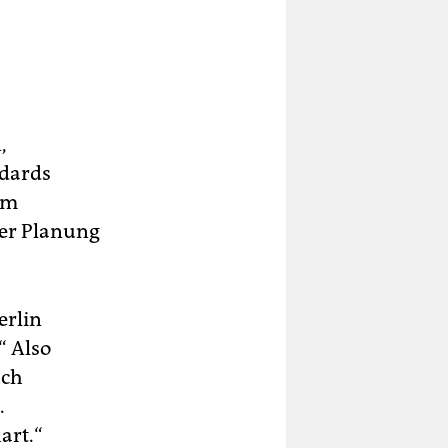
,
ndards
em
der Planung
erlin
“ Also
uch
.
art.“