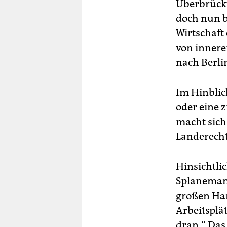
Überbrücku
doch nun bi
Wirtschaft
von innere
nach Berli
Im Hinblic
oder eine 
macht sich
Landerecht
Hinsichtli
Splanemann
großen Han
Arbeitsplä
dran.“ Das 