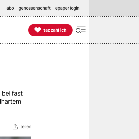
abo
genossenschaft
epaper login

taz zahl ich
taz zahl ich
 bei fast
llhartem
teilen