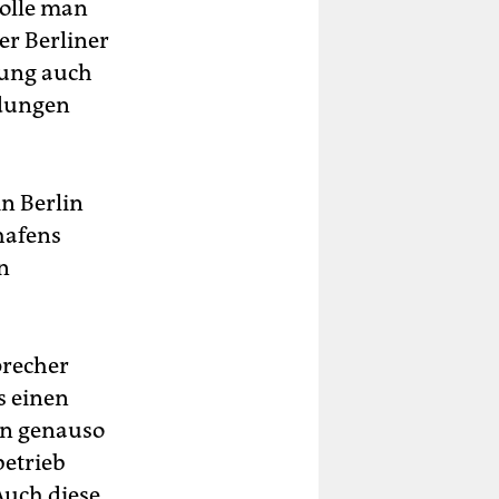
solle man
er Berliner
kung auch
ndungen
n Berlin
hafens
n
precher
s einen
en genauso
betrieb
Auch diese