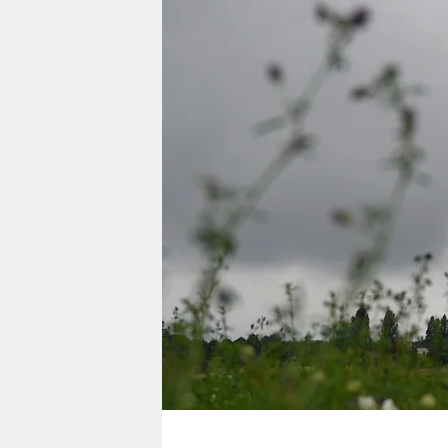
berlin
nord
wahrheit
verlag
verlag
veranstaltungen
shop
fragen & hilfe
unterstützen
abo
genossenschaft