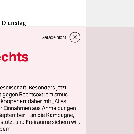
m Dienstag
r nicht
Gerade nicht
Flug
g über 150
echts
ate zu
s.
 von diesen
esellschaft! Besonders jetzt
rt gegen Rechtsextremismus
z kooperiert daher mit „Alles
ller Einnahmen aus Anmeldungen
. September – an die Kampagne,
rstützt und Freiräume sichern will,
bei?