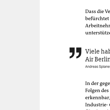
Dass die V
befürchtet
Arbeitnehm
unterstütz
Viele ha

Air Berli
Andreas Splane
In der geg
Folgen des
erkennbar,
Industrie-