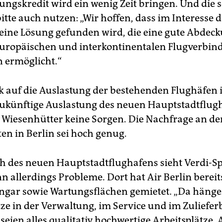
ngskredit wird ein wenig Zeit bringen. Und die 
tte auch nutzen: „Wir hoffen, dass im Interesse d
 eine Lösung gefunden wird, die eine gute Abdec
uropäischen und interkontinentalen Flugverbi
n ermöglicht.“
k auf die Auslastung der bestehenden Flughäfen i
zukünftige Auslastung des neuen Hauptstadtflug
 Wiesenhütter keine Sorgen. Die Nachfrage an de
en in Berlin sei hoch genug.
ch des neuen Hauptstadtflughafens sieht Verdi-S
 allerdings Probleme. Dort hat Air Berlin bereit
gar sowie Wartungsflächen gemietet. „Da häng
tze in der Verwaltung, im Service und im Zuliefer
seien alles qualitativ hochwertige Arbeitsplätze. 