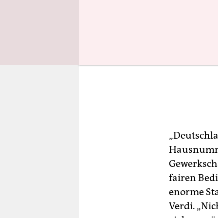
„Deutschla
Hausnumme
Gewerkscha
fairen Bed
enorme Sta
Verdi. „Ni