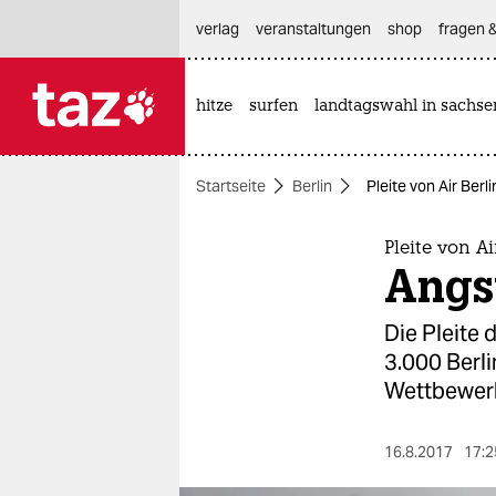
hautnavigation anspringen
hauptinhalt anspringen
footer anspringen
verlag
veranstaltungen
shop
fragen &
hitze
surfen
landtagswahl in sachse

taz zahl ich
taz zahl ich
Startseite
Berlin
Pleite von Air Berl
themen
politik
Pleite von Ai
Angs
öko
Die Pleite 
gesellschaft
3.000 Berli
Wettbewer
kultur
sport
16.8.2017
17:2