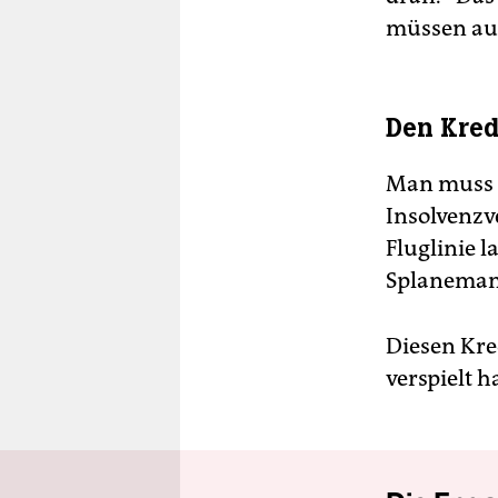
müssen au
Den Kred
Man muss a
Insolvenzv
Fluglinie 
Splaneman
Diesen Kre
verspielt h