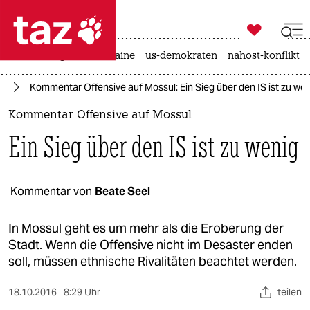

taz zahl ich
hitze
krieg in der ukraine
us-demokraten
nahost-konflikt

taz zahl ich
en
Kommentar Offensive auf Mossul: Ein Sieg über den IS ist zu we
taz zahl ich
Kommentar Offensive auf Mossul
themen
Ein Sieg über den IS ist zu wenig
politik
öko
Kommentar von
Beate Seel
gesellschaft
In Mossul geht es um mehr als die Eroberung der
Stadt. Wenn die Offensive nicht im Desaster enden
kultur
soll, müssen ethnische Rivalitäten beachtet werden.
sport
18.10.2016
8:29 Uhr
teilen