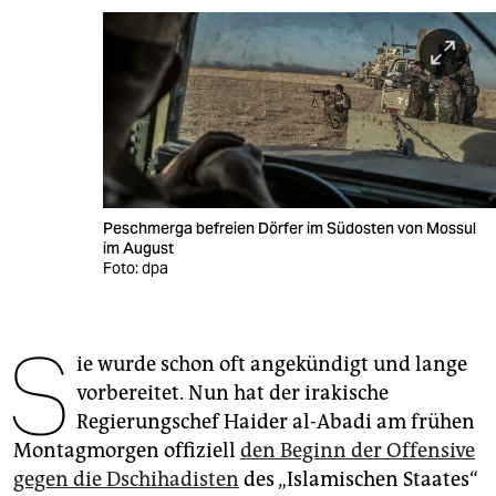
berlin
nord
wahrheit
verlag
verlag
Peschmerga befreien Dörfer im Südosten von Mossul
veranstaltungen
im August
Foto: dpa
shop
fragen & hilfe
S
ie wurde schon oft angekündigt und lange
unterstützen
vorbereitet. Nun hat der irakische
abo
Regierungschef Haider al-Abadi am frühen
Montagmorgen offiziell
den Beginn der Offensive
genossenschaft
gegen die Dschihadisten
des „Islamischen Staates“