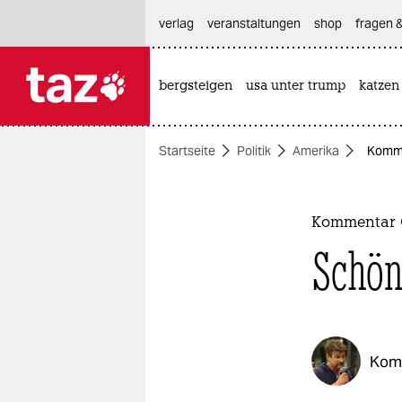
hautnavigation anspringen
hauptinhalt anspringen
footer anspringen
verlag
veranstaltungen
shop
fragen &
bergsteigen
usa unter trump
katzen

taz zahl ich
taz zahl ich
Startseite
Politik
Amerika
Komme
themen
politik
Kommentar
öko
Schön
gesellschaft
kultur
Kom
sport