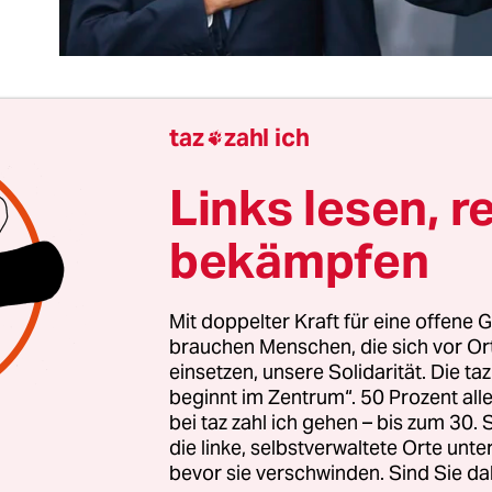
taz
zahl ich

r eine seltsame Rede, die Präsident Barack Oba
Links lesen, r
woch in der Militärakademie West Point gehalten
a sagt viele richtige Dinge und geht damit fron
bekämpfen
ische Lebensweisheiten republikanischer Hardlin
die schlimmsten Fehler der USA seit Ende des Zwe
Mit doppelter Kraft für eine offene G
nicht durch ihr Zögern beim Einsatz militärische
brauchen Menschen, die sich vor O
orden seien, sondern durch ihren „Willen, uns i
einsetzen, unsere Solidarität. Die ta
he Abenteuer zu stürzen, ohne die Folgen zu durc
beginnt im Zentrum“. 50 Prozent a
bei taz zahl ich gehen – bis zum 30
die linke, selbstverwaltete Orte unte
m an diesen Reden ist: Sie sind so sehr ans US-P
bevor sie verschwinden. Sind Sie da
dass sie im Rest der Welt befremdlich wirken.