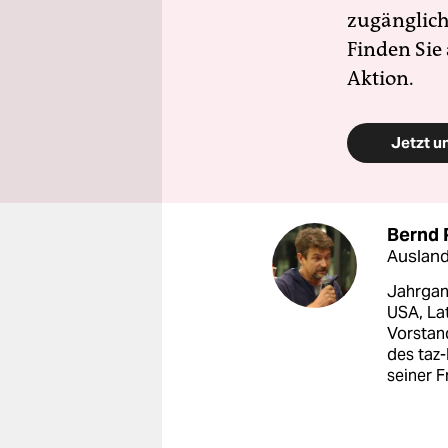
zugänglich
Finden Sie
Aktion.
Jetzt u
Bernd 
Ausland
Jahrgang
USA, La
Vorstan
des taz-
seiner F