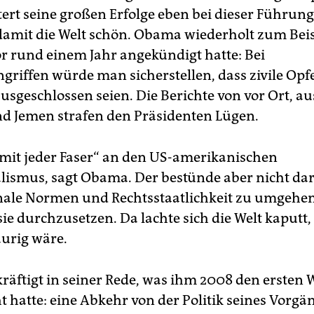
tert seine großen Erfolge eben bei dieser Führun
 damit die Welt schön. Obama wiederholt zum Beis
or rund einem Jahr angekündigt hatte: Bei
riffen würde man sicherstellen, dass zivile Opf
usgeschlossen seien. Die Berichte von vor Ort, au
d Jemen strafen den Präsidenten Lügen.
„mit jeder Faser“ an den US-amerikanischen
lismus, sagt Obama. Der bestünde aber nicht dar
nale Normen und Rechtsstaatlichkeit zu umgehe
sie durchzusetzen. Da lachte sich die Welt kaputt
aurig wäre.
äftigt in seiner Rede, was ihm 2008 den ersten 
t hatte: eine Abkehr von der Politik seines Vorgä