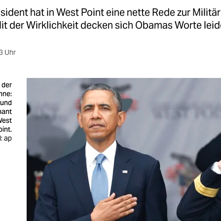
ident hat in West Point eine nette Rede zur Militär
it der Wirklichkeit decken sich Obamas Worte leid
3 Uhr
 der
mne:
 und
nant
West
int.
d: ap