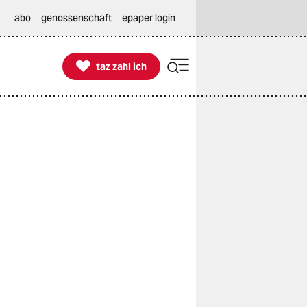
abo
genossenschaft
epaper login

taz zahl ich
taz zahl ich