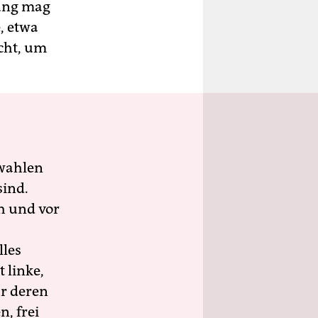
rung mag
, etwa
icht, um
wahlen
sind.
h und vor
lles
 linke,
ür deren
n, frei