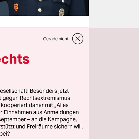
Gerade nicht
ma am
echts
 hat.
tal gegen
er an.
iten
esellschaft! Besonders jetzt
r Mittel
rt gegen Rechtsextremismus
n
z kooperiert daher mit „Alles
hdenken“.
ller Einnahmen aus Anmeldungen
. September – an die Kampagne,
rstützt und Freiräume sichern will,
ublikum
bei?