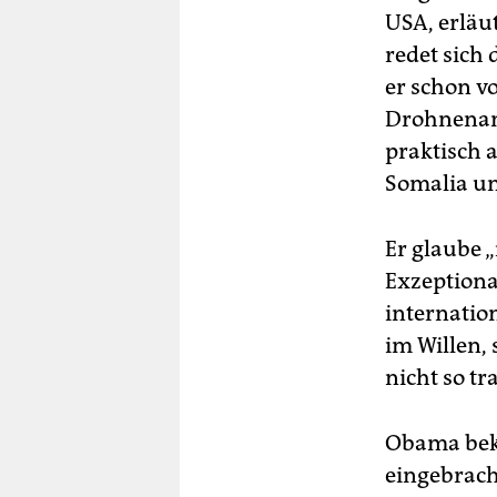
USA, erläu
redet sich
er schon v
Drohnenang
praktisch a
Somalia un
Er glaube 
Exzeptiona
internatio
im Willen, 
nicht so tr
Obama bekr
eingebrach