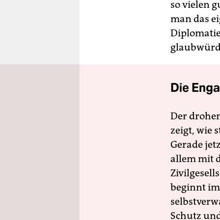
so vielen 
man das ei
Diplomatie
glaubwürdi
Die Enga
Der drohe
zeigt, wie
Gerade jet
allem mit d
Zivilgesell
beginnt im
selbstverw
Schutz und 