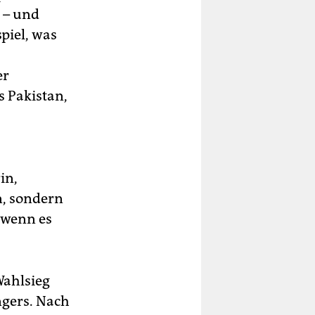
g – und
piel, was
er
s Pakistan,
in,
n, sondern
, wenn es
Wahlsieg
ngers. Nach