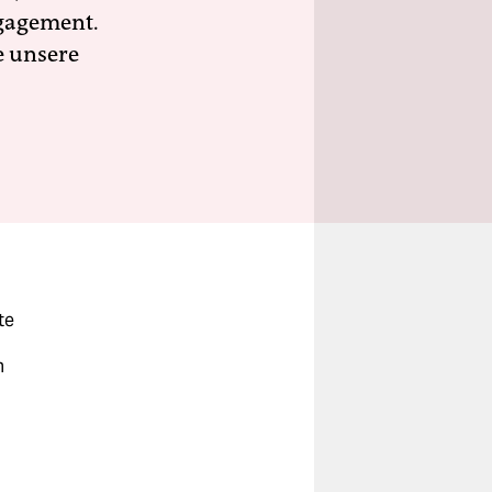
ngagement.
e unsere
te
m