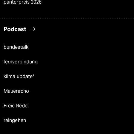
panterpreis 2026
Podcast
bundestalk
fernverbindung
klima update°
Mauerecho
Freie Rede
reingehen