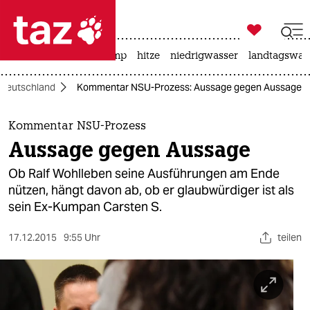

taz zahl ich
katzen
usa unter trump
hitze
niedrigwasser
landtagswahl

taz zahl ich
Deutschland
Kommentar NSU-Prozess: Aussage gegen Aussage
taz zahl ich
themen
Kommentar NSU-Prozess
Aussage gegen Aussage
politik
Ob Ralf Wohlleben seine Ausführungen am Ende
öko
nützen, hängt davon ab, ob er glaubwürdiger ist als
sein Ex-Kumpan Carsten S.
gesellschaft
17.12.2015
9:55 Uhr
teilen
kultur
sport