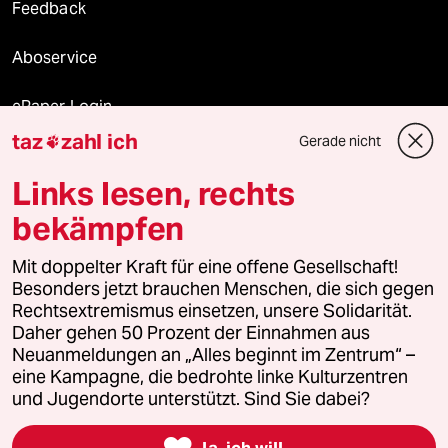
Feedback
Aboservice
ePaper Login
taz
zahl ich
Gerade nicht

Downloads für Abonnierende
Links lesen, rechts
bekämpfen
© 2026 taz Verlags und Vertriebs GmbH
Mit doppelter Kraft für eine offene Gesellschaft!
Alle Rechte vorbehalten. Bei rechtlichen Fragen oder für Genehmigungen
wenden Sie sich bitte an
lizenzen@taz.de
Besonders jetzt brauchen Menschen, die sich gegen
Rechtsextremismus einsetzen, unsere Solidarität.
Daher gehen 50 Prozent der Einnahmen aus
Feedback
Redaktionsstatut
Kommune-Richtlinien
KI-
Neuanmeldungen an „Alles beginnt im Zentrum“ –
eine Kampagne, die bedrohte linke Kulturzentren
Leitlinie
Informant
Datenschutz
Impressum
AGB
und Jugendorte unterstützt. Sind Sie dabei?
Seitenwende
Einwilligungen widerrufen (Ads)

Ja, ich will