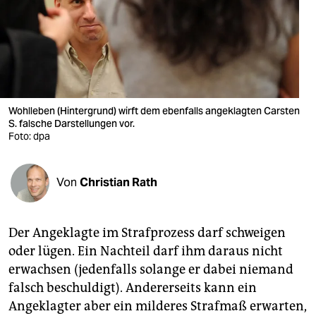
berlin
nord
wahrheit
verlag
Wohlleben (Hintergrund) wirft dem ebenfalls angeklagten Carsten
S. falsche Darstellungen vor.
verlag
Foto: dpa
veranstaltungen
shop
Von
Christian Rath
fragen & hilfe
Der Angeklagte im Strafprozess darf schweigen
unterstützen
oder lügen. Ein Nachteil darf ihm daraus nicht
abo
erwachsen (jedenfalls solange er dabei niemand
falsch beschuldigt). Andererseits kann ein
genossenschaft
Angeklagter aber ein milderes Strafmaß erwarten,