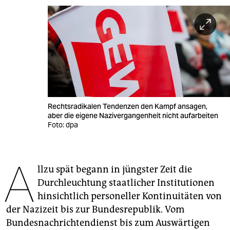
berlin
nord
wahrheit
verlag
verlag
Rechtsradikalen Tendenzen den Kampf ansagen,
veranstaltungen
aber die eigene Nazivergangenheit nicht aufarbeiten
Foto: dpa
shop
fragen & hilfe
A
llzu spät begann in jüngster Zeit die
unterstützen
Durchleuchtung staatlicher Institutionen
abo
hinsichtlich personeller Kontinuitäten von
der Nazizeit bis zur Bundesrepublik. Vom
genossenschaft
Bundesnachrichtendienst bis zum Auswärtigen