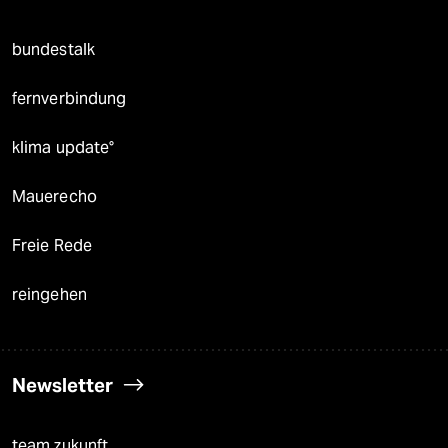
bundestalk
fernverbindung
klima update°
Mauerecho
Freie Rede
reingehen
Newsletter
team zukunft