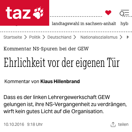

taz zahl ich
niedrigwasser
rente
landtagswahl in sachsen-anhalt
hybri

taz zahl ich
Startseite
Politik
Deutschland
Nationalsozialismus
Ko
taz zahl ich
Kommentar NS-Spuren bei der GEW
themen
Ehrlichkeit vor der eigenen Tür
politik
öko
Kommentar von
Klaus Hillenbrand
gesellschaft
Dass es der linken Lehrergewerkschaft GEW
gelungen ist, ihre NS-Vergangenheit zu verdrängen,
kultur
wirft kein gutes Licht auf die Organisation.
sport
10.10.2016
9:18 Uhr
teilen