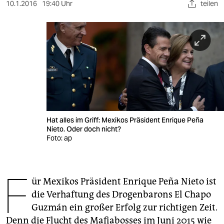
berlin
10.1.2016
19:40 Uhr
teilen
nord
wahrheit
verlag
verlag
veranstaltungen
Hat alles im Griff: Mexikos Präsident Enrique Peña
shop
Nieto. Oder doch nicht?
Foto: ap
fragen & hilfe
unterstützen
F
ür Mexikos Präsident Enrique Peña Nieto ist
abo
die Verhaftung des Drogenbarons El Chapo
genossenschaft
Guzmán ein großer Erfolg zur richtigen Zeit.
Denn die Flucht des Mafiabosses im Juni 2015 wie