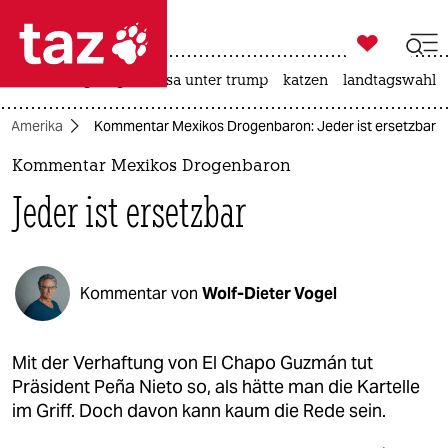

taz zahl ich
hitze
bergsteigen
usa unter trump
katzen
landtagswahl i

taz zahl ich
Amerika
Kommentar Mexikos Drogenbaron: Jeder ist ersetzbar
taz zahl ich
Kommentar Mexikos Drogenbaron
themen
Jeder ist ersetzbar
politik
öko
Kommentar von
Wolf-Dieter Vogel
gesellschaft
kultur
Mit der Verhaftung von El Chapo Guzmán tut
Präsident Peña Nieto so, als hätte man die Kartelle
sport
im Griff. Doch davon kann kaum die Rede sein.