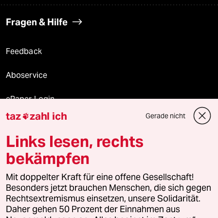
Fragen & Hilfe
Feedback
Aboservice
ePaper Login
taz
zahl ich
Gerade nicht

Downloads für Abonnierende
Links lesen, rechts
bekämpfen
© 2026 taz Verlags und Vertriebs GmbH
Alle Rechte vorbehalten. Bei rechtlichen Fragen oder für Genehmigungen
Mit doppelter Kraft für eine offene Gesellschaft!
wenden Sie sich bitte an
lizenzen@taz.de
Besonders jetzt brauchen Menschen, die sich gegen
Rechtsextremismus einsetzen, unsere Solidarität.
Daher gehen 50 Prozent der Einnahmen aus
Feedback
Redaktionsstatut
Kommune-Richtlinien
KI-