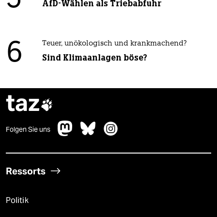
AfD-Wählen als Triebabfuhr
6
Teuer, unökologisch und krankmachend?
Sind Klimaanlagen böse?
taz

Folgen Sie uns
Ressorts
Politik