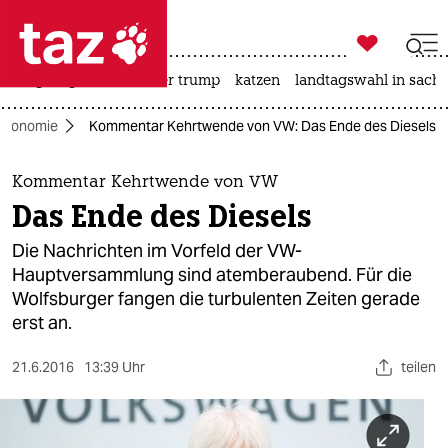

taz zahl ich
bergsteigen
usa unter trump
katzen
landtagswahl in sachs

taz zahl ich
Ökonomie
Kommentar Kehrtwende von VW: Das Ende des Diesels
taz zahl ich
themen
Kommentar Kehrtwende von VW
Das Ende des Diesels
politik
Die Nachrichten im Vorfeld der VW-
öko
Hauptversammlung sind atemberaubend. Für die
Wolfsburger fangen die turbulenten Zeiten gerade
gesellschaft
erst an.
kultur
21.6.2016
13:39 Uhr
teilen
sport