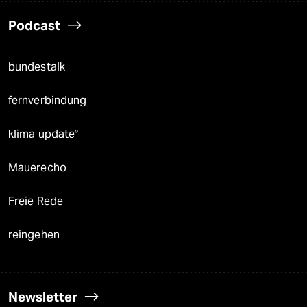
Podcast
bundestalk
fernverbindung
klima update°
Mauerecho
Freie Rede
reingehen
Newsletter