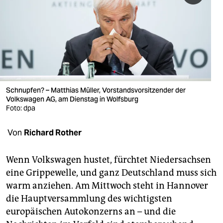
berlin
nord
wahrheit
verlag
verlag
Schnupfen? – Matthias Müller, Vorstandsvorsitzender der
Volkswagen AG, am Dienstag in Wolfsburg
veranstaltungen
Foto: dpa
shop
Von
Richard Rother
fragen & hilfe
Wenn Volkswagen hustet, fürchtet Niedersachsen
unterstützen
eine Grippewelle, und ganz Deutschland muss sich
warm anziehen. Am Mittwoch steht in Hannover
abo
die Hauptversammlung des wichtigsten
genossenschaft
europäischen Autokonzerns an – und die