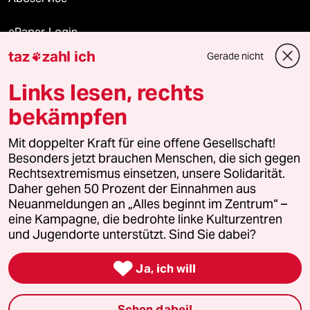
ePaper Login
taz
zahl ich
Gerade nicht

Downloads für Abonnierende
Links lesen, rechts
bekämpfen
© 2026 taz Verlags und Vertriebs GmbH
Alle Rechte vorbehalten. Bei rechtlichen Fragen oder für Genehmigungen
Mit doppelter Kraft für eine offene Gesellschaft!
wenden Sie sich bitte an
lizenzen@taz.de
Besonders jetzt brauchen Menschen, die sich gegen
Rechtsextremismus einsetzen, unsere Solidarität.
Daher gehen 50 Prozent der Einnahmen aus
Feedback
Redaktionsstatut
Kommune-Richtlinien
KI-
Neuanmeldungen an „Alles beginnt im Zentrum“ –
eine Kampagne, die bedrohte linke Kulturzentren
Leitlinie
Informant
Datenschutz
Impressum
AGB
und Jugendorte unterstützt. Sind Sie dabei?
Seitenwende
Einwilligungen widerrufen (Ads)

Ja, ich will
Schon dabei!