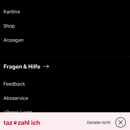
Kantine
Shop
Anzeigen
Fragen & Hilfe
Feedback
Aboservice
ePaper Login
taz
zahl ich
Gerade nicht

Downloads für Abonnierende