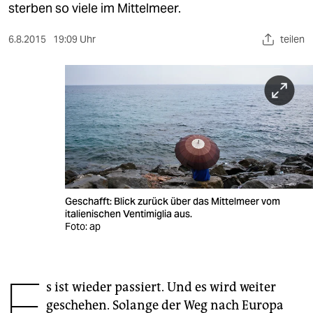
berlin
sterben so viele im Mittelmeer.
nord
6.8.2015
19:09 Uhr
teilen
wahrheit
verlag
verlag
veranstaltungen
shop
Geschafft: Blick zurück über das Mittelmeer vom
fragen & hilfe
italienischen Ventimiglia aus.
Foto: ap
unterstützen
abo
E
s ist wieder passiert. Und es wird weiter
genossenschaft
geschehen. Solange der Weg nach Europa