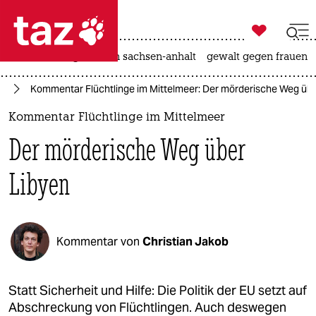

taz zahl ich
hitze
landtagswahl in sachsen-anhalt
gewalt gegen frauen

taz zahl ich
ht
Kommentar Flüchtlinge im Mittelmeer: Der mörderische Weg übe
taz zahl ich
Kommentar Flüchtlinge im Mittelmeer
themen
Der mörderische Weg über
politik
Libyen
öko
gesellschaft
Kommentar von
Christian Jakob
kultur
sport
Statt Sicherheit und Hilfe: Die Politik der EU setzt auf
Abschreckung von Flüchtlingen. Auch deswegen