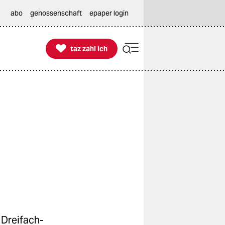
abo
genossenschaft
epaper login

taz zahl ich
taz zahl ich
 Dreifach-