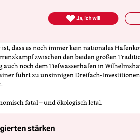
alen Aufgabe zu erklären. Auch die Bundesregie
chaftsverbände glauben, dass der deutsche Wohls

Ja, ich will
eitigen Erreichbarkeit der Häfen in Hamburg und
n abhängt – und so ganz falsch ist das auch nich
r ist, dass es noch immer kein nationales Hafenko
rrenzkampf zwischen den beiden großen Traditi
g auch noch dem Tiefwasserhafen in Wilhelmsh
ainer führt zu unsinnigen Dreifach-Investitionen
.
nomisch fatal – und ökologisch letal.
gierten stärken