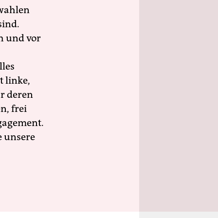
wahlen
sind.
h und vor
lles
 linke,
ür deren
n, frei
ngagement.
e unsere