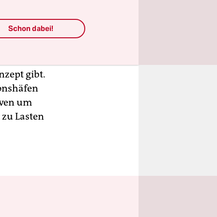
rung und
tand von
Schon dabei!
t.
nzept gibt.
onshäfen
aven um
 zu Lasten