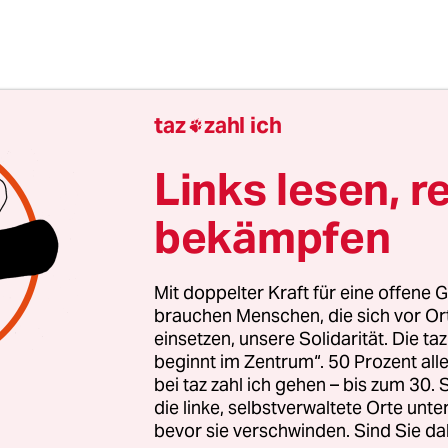
taz
zahl ich

Links lesen, r
bekämpfen
Mit doppelter Kraft für eine offene G
brauchen Menschen, die sich vor O
einsetzen, unsere Solidarität. Die ta
beginnt im Zentrum“. 50 Prozent a
vermeintliche Schwächung des Hamburger Hafens
bei taz zahl ich gehen – bis zum 30
in der deutschen Wirtschafts- und Standortpoli
die linke, selbstverwaltete Orte unte
an der Elbe ist es gelungen, sein Tor zur globalisi
bevor sie verschwinden. Sind Sie da