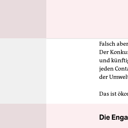
zur nation
alle Wirts
der jederz
Bremerhave
Falsch abe
Der Konku
und künfti
jeden Cont
der Umwelt
Das ist öko
Die Enga