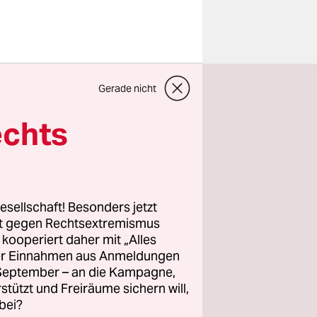
Gerade nicht
echts
esellschaft! Besonders jetzt
rt gegen Rechtsextremismus
z kooperiert daher mit „Alles
ller Einnahmen aus Anmeldungen
 ist ein
. September – an die Kampagne,
tik. Dem
rstützt und Freiräume sichern will,
erten Welt
bei?