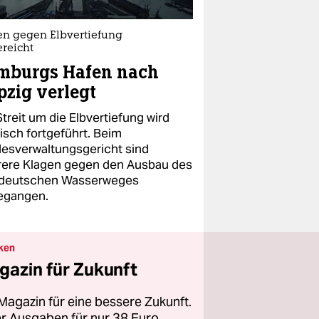
en gegen Elbvertiefung
ereicht
mburgs Hafen nach
pzig verlegt
treit um die Elbvertiefung wird
tisch fortgeführt. Beim
esverwaltungsgericht sind
ere Klagen gegen den Ausbau des
deutschen Wasserweges
egangen.
ken
gazin für Zukunft
Magazin für eine bessere Zukunft.
ier Ausgaben für nur 38 Euro.