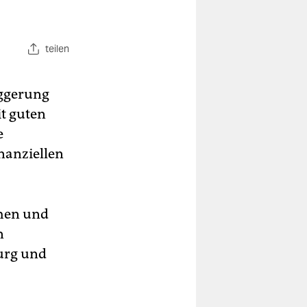
teilen
aggerung
it guten
e
inanziellen
chen und
n
burg und