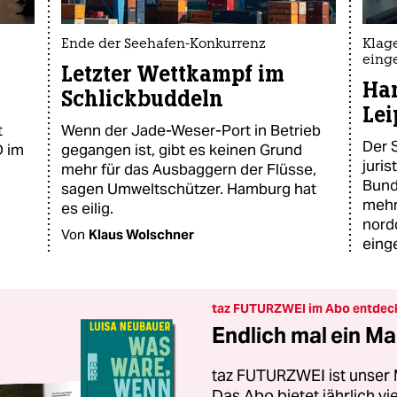
Ende der Seehafen-Konkurrenz
Klag
eing
Letzter Wettkampf im
Ha
Schlickbuddeln
Lei
t
Wenn der Jade-Weser-Port in Betrieb
Der S
D im
gegangen ist, gibt es keinen Grund
juris
mehr für das Ausbaggern der Flüsse,
Bund
sagen Umweltschützer. Hamburg hat
mehr
es eilig.
nord
Von
Klaus Wolschner
eing
taz FUTURZWEI im Abo entdec
Endlich mal ein Ma
taz FUTURZWEI ist unser 
Das Abo bietet jährlich v