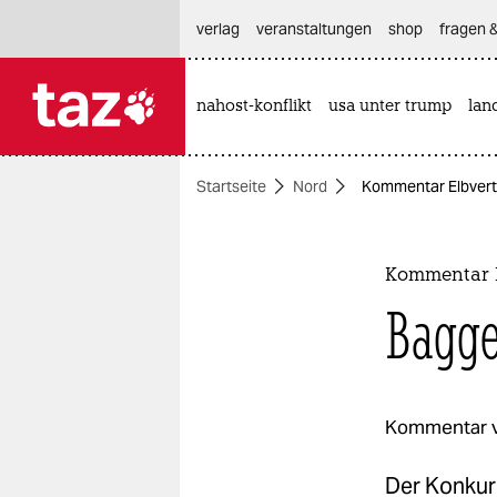
hautnavigation anspringen
hauptinhalt anspringen
footer anspringen
verlag
veranstaltungen
shop
fragen &
nahost-konflikt
usa unter trump
lan

taz zahl ich
taz zahl ich
Startseite
Nord
Kommentar Elbverti
themen
politik
Kommentar E
öko
Bagge
gesellschaft
kultur
Kommentar 
sport
Der Konkur