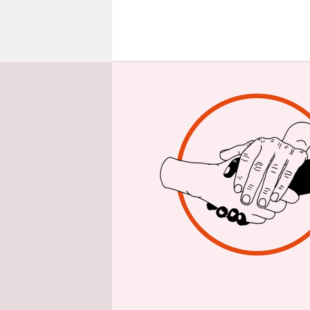
epaper login
Denn eine 
Tabuthema 
Stadtstaat 