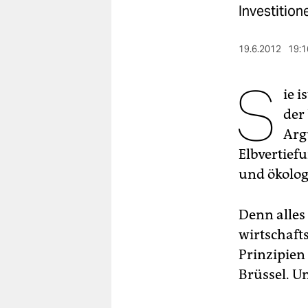
berlin
Investition
nord
19.6.2012
19:1
wahrheit
S
verlag
ie 
der
verlag
Arg
veranstaltungen
Elbvertiefu
und ökolog
shop
fragen & hilfe
Denn alles
unterstützen
wirtschaft
Prinzipien
abo
Brüssel. Un
genossenschaft