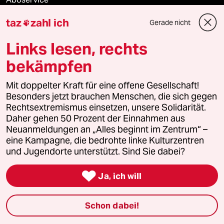
taz
zahl ich
Gerade nicht

ePaper Login
Links lesen, rechts
Downloads für Abonnierende
bekämpfen
Mit doppelter Kraft für eine offene Gesellschaft!
© 2026 taz Verlags und Vertriebs GmbH
Besonders jetzt brauchen Menschen, die sich gegen
Alle Rechte vorbehalten. Bei rechtlichen Fragen oder für Genehmigungen
Rechtsextremismus einsetzen, unsere Solidarität.
wenden Sie sich bitte an
lizenzen@taz.de
Daher gehen 50 Prozent der Einnahmen aus
Neuanmeldungen an „Alles beginnt im Zentrum“ –
eine Kampagne, die bedrohte linke Kulturzentren
Feedback
Redaktionsstatut
Kommune-Richtlinien
KI-
und Jugendorte unterstützt. Sind Sie dabei?
Leitlinie
Informant
Datenschutz
Impressum
AGB

Ja, ich will
Seitenwende
Einwilligungen widerrufen (Ads)
Schon dabei!