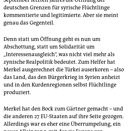
September letzten Jahres die Öffnung der
epaper login
deutschen Grenzen für syrische Flüchtlinge
kommentierte und legitimierte. Aber sie meint
genau das Gegenteil.
Denn statt um Öffnung geht es nun um
Abschottung, statt um Solidarität um
„Interessenausgleich“, was nicht viel mehr als
zynische Realpolitik bedeutet. Zum Helfer hat
Merkel ausgerechnet die Türkei auserkoren – also
das Land, das den Bürgerkrieg in Syrien anheizt
und in den Kurdenregionen selbst Flüchtlinge
produziert.
Merkel hat den Bock zum Gärtner gemacht – und
die anderen 27 EU-Staaten auf ihre Seite gezogen.
Allerdings war es eher eine Überrumpelung, ein