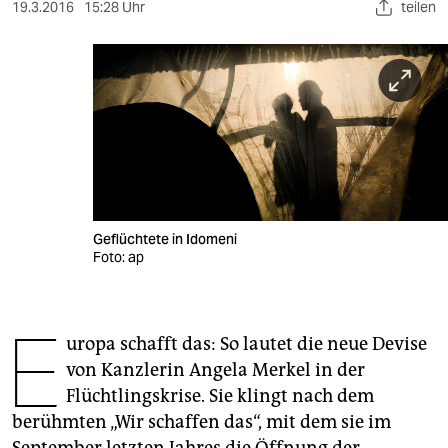
berlin
19.3.2016
15:28 Uhr
teilen
nord
wahrheit
verlag
verlag
veranstaltungen
Geflüchtete in Idomeni
shop
Foto: ap
fragen & hilfe
E
unterstützen
uropa schafft das: So lautet die neue Devise
von Kanzlerin Angela Merkel in der
abo
Flüchtlingskrise. Sie klingt nach dem
genossenschaft
berühmten „Wir schaffen das“, mit dem sie im