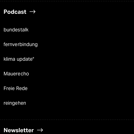
Podcast
bundestalk
fernverbindung
klima update°
Mauerecho
Freie Rede
reingehen
Newsletter