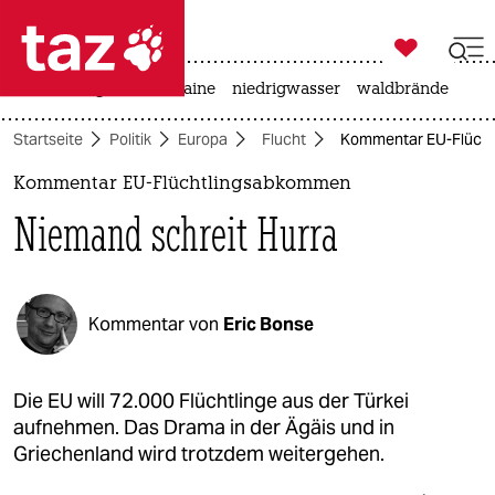

taz zahl ich
hitze
krieg in der ukraine
niedrigwasser
waldbrände

taz zahl ich
Startseite
Politik
Europa
Flucht
Kommentar EU-Flücht
taz zahl ich
Kommentar EU-Flüchtlingsabkommen
themen
Niemand schreit Hurra
politik
öko
Kommentar von
Eric Bonse
gesellschaft
kultur
Die EU will 72.000 Flüchtlinge aus der Türkei
aufnehmen. Das Drama in der Ägäis und in
sport
Griechenland wird trotzdem weitergehen.