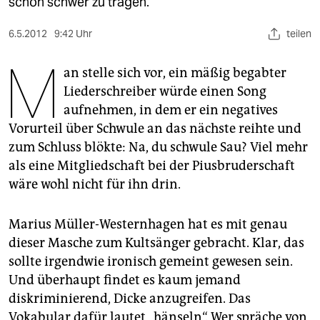
berlin
schon schwer zu tragen.
nord
6.5.2012
9:42 Uhr
teilen
M
wahrheit
an stelle sich vor, ein mäßig begabter
Liederschreiber würde einen Song
verlag
aufnehmen, in dem er ein negatives
verlag
Vorurteil über Schwule an das nächste reihte und
zum Schluss blökte: Na, du schwule Sau? Viel mehr
veranstaltungen
als eine Mitgliedschaft bei der Piusbruderschaft
shop
wäre wohl nicht für ihn drin.
fragen & hilfe
Marius Müller-Westernhagen hat es mit genau
unterstützen
dieser Masche zum Kultsänger gebracht. Klar, das
sollte irgendwie ironisch gemeint gewesen sein.
abo
Und überhaupt findet es kaum jemand
genossenschaft
diskriminierend, Dicke anzugreifen. Das
Vokabular dafür lautet „hänseln“. Wer spräche von