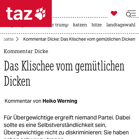

taz zahl ich
bergsteigen
usa unter trump
katzen
hitze
landtagswahl i

taz zahl ich
ebatte
Kommentar Dicke: Das Klischee vom gemütlichen Dicken
taz zahl ich
Kommentar Dicke
themen
Das Klischee vom gemütlichen
politik
Dicken
öko
gesellschaft
Kommentar von
Heiko Werning
kultur
Für Übergewichtige ergreift niemand Partei. Dabei
sollte es eine Selbstverständlichkeit sein,
sport
Übergewichtige nicht zu diskriminieren: Sie haben