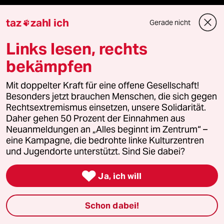
Mehr taz Lesestoff
taz
zahl ich
Gerade nicht

Links lesen, rechts
taz Blogs
bekämpfen
taz FUTURZWEI
Mit doppelter Kraft für eine offene Gesellschaft!
Le Monde diplomatique
Besonders jetzt brauchen Menschen, die sich gegen
Rechtsextremismus einsetzen, unsere Solidarität.
Daher gehen 50 Prozent der Einnahmen aus
taz Archiv
Neuanmeldungen an „Alles beginnt im Zentrum“ –
eine Kampagne, die bedrohte linke Kulturzentren
und Jugendorte unterstützt. Sind Sie dabei?
Mehr taz Angebote

Ja, ich will
Reisen
Schon dabei!
Kantine