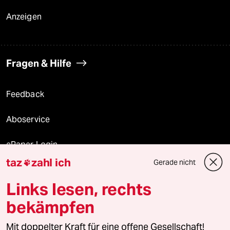
Anzeigen
Fragen & Hilfe
Feedback
Aboservice
ePaper Login
taz
zahl ich
Gerade nicht

Downloads für Abonnierende
Links lesen, rechts
bekämpfen
© 2026 taz Verlags und Vertriebs GmbH
Mit doppelter Kraft für eine offene Gesellschaft!
Alle Rechte vorbehalten. Bei rechtlichen Fragen oder für Genehmigungen