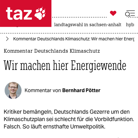

taz zahl ich
niedrigwasser
rente
landtagswahl in sachsen-anhalt
hybri

taz zahl ich
el
Kommentar Deutschlands Klimaschutz: Wir machen hier Energ
taz zahl ich
Kommentar Deutschlands Klimaschutz
themen
Wir machen hier Energiewende
politik
öko
Kommentar von
Bernhard Pötter
gesellschaft
kultur
Kritiker bemängeln, Deutschlands Gezerre um den
Klimaschutzplan sei schlecht für die Vorbildfunktion.
sport
Falsch. So läuft ernsthafte Umweltpolitik.