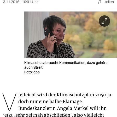
berlin
3.11.2016
10:01 Uhr
teilen
nord
wahrheit
verlag
verlag
veranstaltungen
Klimaschutz braucht Kommunikation, dazu gehört
shop
auch Streit
Foto: dpa
fragen & hilfe
unterstützen
V
ielleicht wird der Klimaschutzplan 2050 ja
abo
doch nur eine halbe Blamage.
genossenschaft
Bundeskanzlerin Angela Merkel will ihn
jetzt „sehr zeitnah abschließen“, also vielleicht