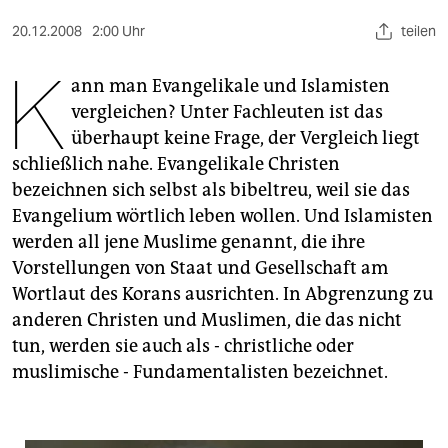
berlin
20.12.2008
2:00 Uhr
teilen
nord
K
ann man Evangelikale und Islamisten
wahrheit
vergleichen? Unter Fachleuten ist das
verlag
überhaupt keine Frage, der Vergleich liegt
schließlich nahe. Evangelikale Christen
verlag
bezeichnen sich selbst als bibeltreu, weil sie das
veranstaltungen
Evangelium wörtlich leben wollen. Und Islamisten
werden all jene Muslime genannt, die ihre
shop
Vorstellungen von Staat und Gesellschaft am
fragen & hilfe
Wortlaut des Korans ausrichten. In Abgrenzung zu
anderen Christen und Muslimen, die das nicht
unterstützen
tun, werden sie auch als - christliche oder
muslimische - Fundamentalisten bezeichnet.
abo
genossenschaft