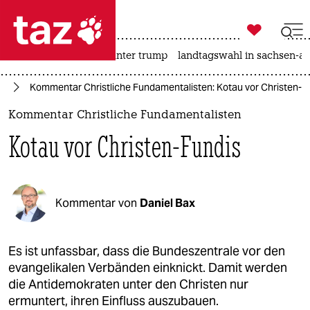

taz zahl ich
nahost-konflikt
usa unter trump
landtagswahl in sachsen-an

taz zahl ich
te
Kommentar Christliche Fundamentalisten: Kotau vor Christen-F
taz zahl ich
Kommentar Christliche Fundamentalisten
themen
Kotau vor Christen-Fundis
politik
öko
Kommentar von
Daniel Bax
gesellschaft
kultur
Es ist unfassbar, dass die Bundeszentrale vor den
evangelikalen Verbänden einknickt. Damit werden
sport
die Antidemokraten unter den Christen nur
ermuntert, ihren Einfluss auszubauen.