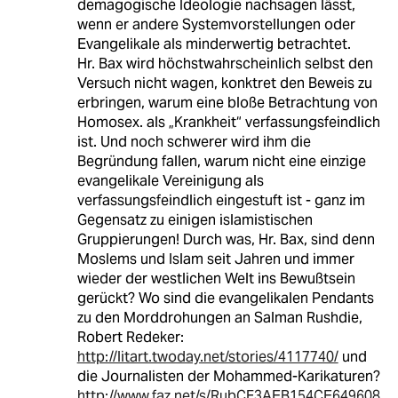
demagogische Ideologie nachsagen lässt,
wenn er andere Systemvorstellungen oder
Evangelikale als minderwertig betrachtet.
Hr. Bax wird höchstwahrscheinlich selbst den
Versuch nicht wagen, konktret den Beweis zu
erbringen, warum eine bloße Betrachtung von
Homosex. als „Krankheit“ verfassungsfeindlich
ist. Und noch schwerer wird ihm die
Begründung fallen, warum nicht eine einzige
evangelikale Vereinigung als
verfassungsfeindlich eingestuft ist - ganz im
Gegensatz zu einigen islamistischen
Gruppierungen! Durch was, Hr. Bax, sind denn
Moslems und Islam seit Jahren und immer
wieder der westlichen Welt ins Bewußtsein
gerückt? Wo sind die evangelikalen Pendants
zu den Morddrohungen an Salman Rushdie,
Robert Redeker:
http://litart.twoday.net/stories/4117740/
und
die Journalisten der Mohammed-Karikaturen?
http://www.faz.net/s/RubCF3AEB154CE649608