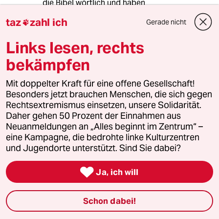
die Bibel wörtlich und haben
verfassungsfeindliche Ansichten und wenn sich
taz
zahl ich
Gerade nicht

jemand nicht bekehren möchte, stehen sie
einem feindlich gegenüber.
Links lesen, rechts
bekämpfen
Kai-Uwe Schroeter
KS
Mit doppelter Kraft für eine offene Gesellschaft!
21.12.2008
,
17:28 Uhr
Besonders jetzt brauchen Menschen, die sich gegen
Die sogenannte "christliche Rechte" ist in
Rechtsextremismus einsetzen, unsere Solidarität.
Deutschland überhaupt keine Gefahr.
Daher gehen 50 Prozent der Einnahmen aus
Fundamentalistische Extremisten haben keine
Neuanmeldungen an „Alles beginnt im Zentrum“ –
Lobby. Sogar harmlose "Schulverweigerer"
eine Kampagne, die bedrohte linke Kulturzentren
werden in unserem Land eingelocht statt
und Jugendorte unterstützt. Sind Sie dabei?
geduldet. Herr Bax sollte einmal nachdenken,
von wem in unserer Gesellschaft wirklich

Ja, ich will
Unterdrückung ausgeht. "Bibelgläubige
Christen" sind hierzulande in der Regel
Menschen, die sehr humanitär sind, sich für
Schon dabei!
Nächstenliebe und Menschenrechte einsetzen.
Außerdem haben alle christlichen Kirchen,