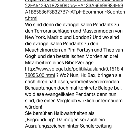
22FA5429A182360/Doc~EA133A66699984F59
A1B85836F3B327B7~ATpl~Ecommon~Sconten
t.html
Wo sind denn die evangelikalen Pendants zu
den Terroranschlägen und Massenmoden von
New York, Madrid und London? Und wo sind
die evangelikalen Pendants zu den
Meuchelmorden an Pim Fortuyn und Theo van
Gogh und den bestialischen Morden an drei
Mitarbeitern eines Bibel-Verlags:
http://www.spiegel.de/politik/ausland/0,1518,4
78055,00.html
? Wo? Nun, Hr. Bax, bringen sie
nach ihren haltlosen, wahrheitsverzerrenden
Behauptungen doch mal konkrete Belege bei,
wo diese evangelikalen Pendants denn nun
sind, die einen Vergleich wirklich untermauern
würden!
Sie bemühen Halbwahrheiten als
„Begründung“. Da mögen sei auch ein
Ausrufungszeichen hinter Schülerzeitung