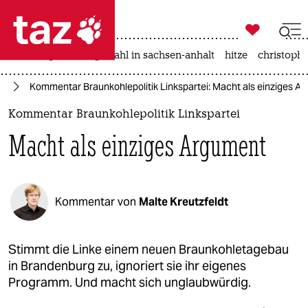

taz zahl ich
iran-krieg
landtagswahl in sachsen-anhalt
hitze
christophe

taz zahl ich
nd
Kommentar Braunkohlepolitik Linkspartei: Macht als einziges A
taz zahl ich
Kommentar Braunkohlepolitik Linkspartei
themen
Macht als einziges Argument
politik
öko
Kommentar von
Malte Kreutzfeldt
gesellschaft
kultur
Stimmt die Linke einem neuen Braunkohletagebau
in Brandenburg zu, ignoriert sie ihr eigenes
sport
Programm. Und macht sich unglaubwürdig.