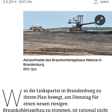
berlin
2.6.2014
8:07 Uhr
teilen
nord
wahrheit
verlag
verlag
veranstaltungen
Abraumhalde des Braunkohletagebaus Welzow in
shop
Brandenburg
Bild: dpa
fragen & hilfe
unterstützen
W
as die Linkspartei in Brandenburg zu
abo
ihrem Plan bewegt, am Dienstag für
genossenschaft
einen neuen riesigen
Braunkohletagebau zu stimmen, ist rational nicht