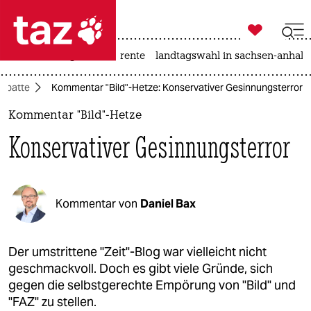

taz zahl ich
hitze
niedrigwasser
rente
landtagswahl in sachsen-anhalt

taz zahl ich
ebatte
Kommentar "Bild"-Hetze: Konservativer Gesinnungsterror
taz zahl ich
Kommentar "Bild"-Hetze
themen
Konservativer Gesinnungsterror
politik
öko
Kommentar von
Daniel Bax
gesellschaft
kultur
Der umstrittene "Zeit"-Blog war vielleicht nicht
geschmackvoll. Doch es gibt viele Gründe, sich
sport
gegen die selbstgerechte Empörung von "Bild" und
"FAZ" zu stellen.