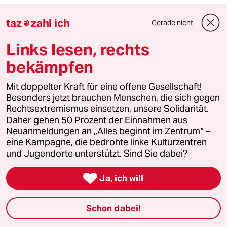
MfG
taz
zahl ich
Gerade nicht

Links lesen, rechts
anke
A
17.01.2008
,
17:01 Uhr
bekämpfen
In ihrer aktuellen Ausgabe lässt die Zeit (wohl
Mit doppelter Kraft für eine offene Gesellschaft!
in Abbitte für den auch in der taz
Besonders jetzt brauchen Menschen, die sich gegen
kommentierten Kommentar von Jens Jessen)
Rechtsextremismus einsetzen, unsere Solidarität.
Giovanni di Lorenzo zu Wort kommen. Der wirft
Daher gehen 50 Prozent der Einnahmen aus
"Linken und Liberalen" ganz pauschal vor, sie
Neuanmeldungen an „Alles beginnt im Zentrum“ –
würden Koch erst richtig "groß" machen mit
eine Kampagne, die bedrohte linke Kulturzentren
ihren Reaktionen auf seine kruden Vorschläge.
und Jugendorte unterstützt. Sind Sie dabei?
Sie hätten, behauptet er, "wenig Gefühl für die
fatale Wirkung, die sie damit bei den Menschen

erzielen." Bei DEN Menschen, schreibt der
Ja, ich will
Mann, und meint damit ohne Zweifel auch
mich. Linke und Liberale (wer auch immer das
Schon dabei!
im Einzelnen sein mag) würden "gleichgültig"
erscheinen gegenüber dem "Leid der Opfer",