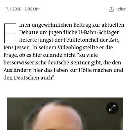
berlin
17.1.2008
2:00 Uhr
teilen
nord
E
inen ungewöhnlichen Beitrag zur aktuellen
wahrheit
Debatte um jugendliche U-Bahn-Schläger
verlag
lieferte jüngst der Feuilletonchef der
Zeit,
Jens Jessen. In seinem Videoblog stellte er die
verlag
Frage, ob es hierzulande nicht "zu viele
veranstaltungen
besserwisserische deutsche Rentner gibt, die den
Ausländern hier das Leben zur Hölle machen und
shop
den Deutschen auch".
fragen & hilfe
unterstützen
abo
genossenschaft