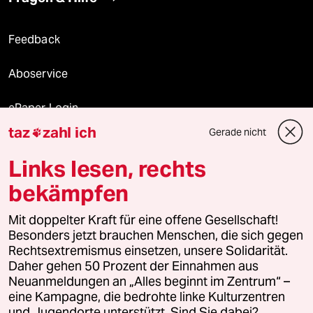
Feedback
Aboservice
ePaper Login
taz
zahl ich
Gerade nicht

Downloads für Abonnierende
Links lesen, rechts
bekämpfen
© 2026 taz Verlags und Vertriebs GmbH
Mit doppelter Kraft für eine offene Gesellschaft!
Alle Rechte vorbehalten. Bei rechtlichen Fragen oder für Genehmigungen
wenden Sie sich bitte an
lizenzen@taz.de
Besonders jetzt brauchen Menschen, die sich gegen
Rechtsextremismus einsetzen, unsere Solidarität.
Daher gehen 50 Prozent der Einnahmen aus
Feedback
Redaktionsstatut
Kommune-Richtlinien
KI-
Neuanmeldungen an „Alles beginnt im Zentrum“ –
eine Kampagne, die bedrohte linke Kulturzentren
Leitlinie
Informant
Datenschutz
Impressum
AGB
und Jugendorte unterstützt. Sind Sie dabei?