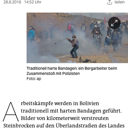
berlin
28.8.2016
14:52 Uhr
teilen
nord
wahrheit
verlag
verlag
veranstaltungen
Traditionell harte Bandagen: ein Bergarbeiter beim
shop
Zusammenstoß mit Polizisten
Foto: ap
fragen & hilfe
unterstützen
A
rbeitskämpfe werden in Bolivien
abo
traditionell mit harten Bandagen geführt.
genossenschaft
Bilder von kilometerweit verstreuten
Steinbrocken auf den Überlandstraßen des Landes