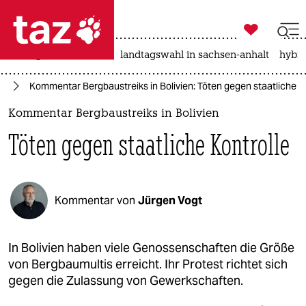

taz zahl ich
niedrigwasser
rente
landtagswahl in sachsen-anhalt
hybri

taz zahl ich
it
Kommentar Bergbaustreiks in Bolivien: Töten gegen staatliche K
taz zahl ich
Kommentar Bergbaustreiks in Bolivien
themen
Töten gegen staatliche Kontrolle
politik
öko
Kommentar von
Jürgen Vogt
gesellschaft
kultur
In Bolivien haben viele Genossenschaften die Größe
von Bergbaumultis erreicht. Ihr Protest richtet sich
sport
gegen die Zulassung von Gewerkschaften.