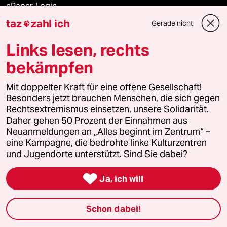
ePaper Login
taz
zahl ich
Gerade nicht

Downloads für Abonnierende
Links lesen, rechts
bekämpfen
© 2026 taz Verlags und Vertriebs GmbH
Alle Rechte vorbehalten. Bei rechtlichen Fragen oder für Genehmigungen
Mit doppelter Kraft für eine offene Gesellschaft!
wenden Sie sich bitte an
lizenzen@taz.de
Besonders jetzt brauchen Menschen, die sich gegen
Rechtsextremismus einsetzen, unsere Solidarität.
Daher gehen 50 Prozent der Einnahmen aus
Feedback
Redaktionsstatut
Kommune-Richtlinien
KI-
Neuanmeldungen an „Alles beginnt im Zentrum“ –
eine Kampagne, die bedrohte linke Kulturzentren
Leitlinie
Informant
Datenschutz
Impressum
AGB
und Jugendorte unterstützt. Sind Sie dabei?
Seitenwende
Einwilligungen widerrufen (Ads)

Ja, ich will
Schon dabei!