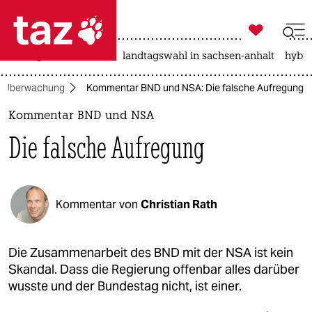

taz zahl ich
niedrigwasser
rente
landtagswahl in sachsen-anhalt
hybri

taz zahl ich
Überwachung
Kommentar BND und NSA: Die falsche Aufregung
taz zahl ich
Kommentar BND und NSA
themen
Die falsche Aufregung
politik
öko
Kommentar von
Christian Rath
gesellschaft
kultur
Die Zusammenarbeit des BND mit der NSA ist kein
Skandal. Dass die Regierung offenbar alles darüber
sport
wusste und der Bundestag nicht, ist einer.