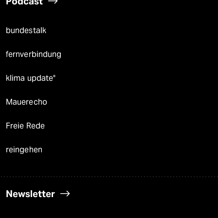
Podcast
bundestalk
fernverbindung
klima update°
Mauerecho
Freie Rede
reingehen
Newsletter