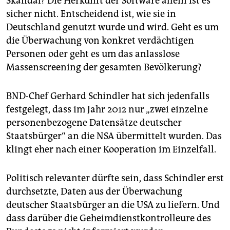
Skandal? Die Herkunft der Software allein ist es
epaper login
sicher nicht. Entscheidend ist, wie sie in
Deutschland genutzt wurde und wird. Geht es um
die Überwachung von konkret verdächtigen
Personen oder geht es um das anlasslose
Massenscreening der gesamten Bevölkerung?
BND-Chef Gerhard Schindler hat sich jedenfalls
festgelegt, dass im Jahr 2012 nur „zwei einzelne
personenbezogene Datensätze deutscher
Staatsbürger“ an die NSA übermittelt wurden. Das
klingt eher nach einer Kooperation im Einzelfall.
Politisch relevanter dürfte sein, dass Schindler erst
durchsetzte, Daten aus der Überwachung
deutscher Staatsbürger an die USA zu liefern. Und
dass darüber die Geheimdienstkontrolleure des