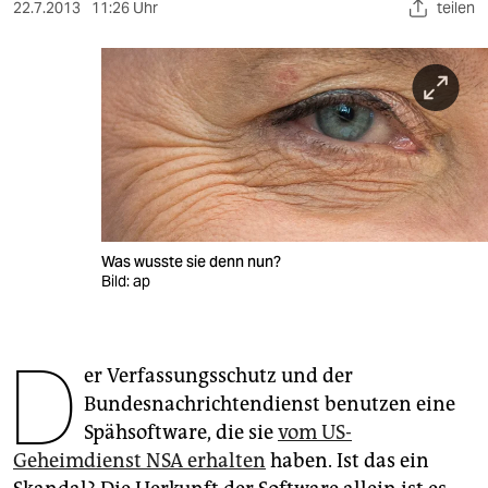
berlin
22.7.2013
11:26 Uhr
teilen
nord
wahrheit
verlag
verlag
veranstaltungen
Was wusste sie denn nun?
shop
Bild: ap
fragen & hilfe
D
unterstützen
er Verfassungsschutz und der
Bundesnachrichtendienst benutzen eine
abo
Spähsoftware, die sie
vom US-
genossenschaft
Geheimdienst NSA erhalten
haben. Ist das ein