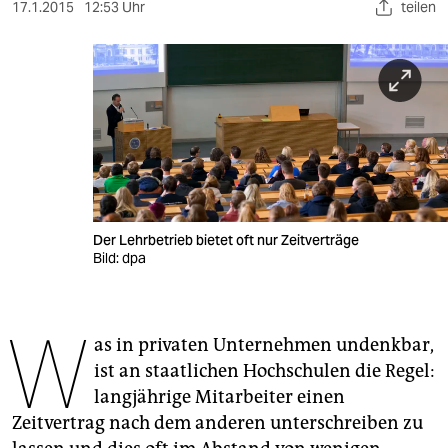
berlin
17.1.2015
12:53 Uhr
teilen
nord
wahrheit
verlag
verlag
veranstaltungen
Der Lehrbetrieb bietet oft nur Zeitverträge
shop
Bild: dpa
fragen & hilfe
W
unterstützen
as in privaten Unternehmen undenkbar,
ist an staatlichen Hochschulen die Regel:
abo
langjährige Mitarbeiter einen
genossenschaft
Zeitvertrag nach dem anderen unterschreiben zu