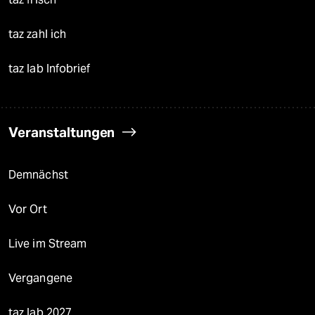
taz zahl ich
taz lab Infobrief
Veranstaltungen
Demnächst
Vor Ort
Live im Stream
Vergangene
taz lab 2027