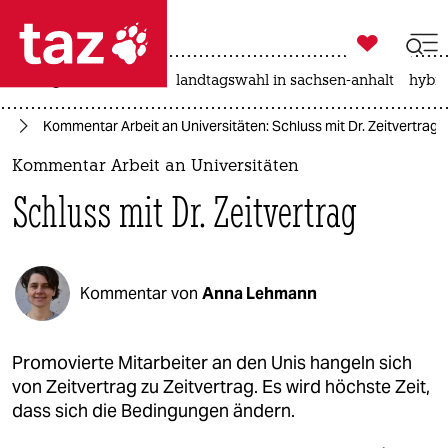

taz zahl ich
niedrigwasser
rente
landtagswahl in sachsen-anhalt
hybri

taz zahl ich
ft
Kommentar Arbeit an Universitäten: Schluss mit Dr. Zeitvertrag
taz zahl ich
Kommentar Arbeit an Universitäten
themen
Schluss mit Dr. Zeitvertrag
politik
öko
Kommentar von
Anna Lehmann
gesellschaft
kultur
Promovierte Mitarbeiter an den Unis hangeln sich
von Zeitvertrag zu Zeitvertrag. Es wird höchste Zeit,
sport
dass sich die Bedingungen ändern.