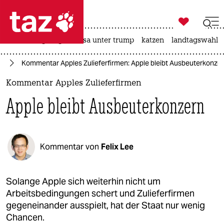

taz zahl ich
hitze
bergsteigen
usa unter trump
katzen
landtagswahl i

taz zahl ich
ie
Kommentar Apples Zulieferfirmen: Apple bleibt Ausbeuterkonze
taz zahl ich
Kommentar Apples Zulieferfirmen
themen
Apple bleibt Ausbeuterkonzern
politik
öko
Kommentar von
Felix Lee
gesellschaft
kultur
Solange Apple sich weiterhin nicht um
Arbeitsbedingungen schert und Zulieferfirmen
sport
gegeneinander ausspielt, hat der Staat nur wenig
Chancen.