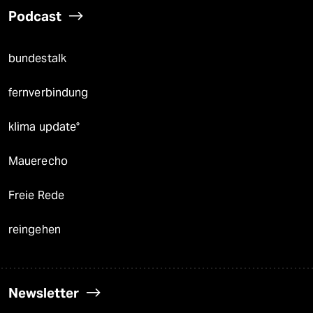
Podcast
bundestalk
fernverbindung
klima update°
Mauerecho
Freie Rede
reingehen
Newsletter