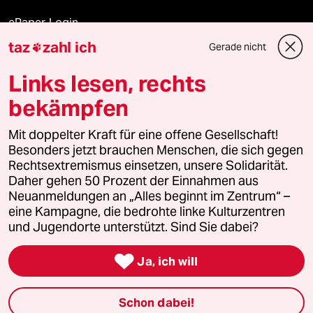
ePaper Login
taz
zahl ich
Gerade nicht

Downloads für Abonnierende
Links lesen, rechts
bekämpfen
© 2026 taz Verlags und Vertriebs GmbH
Mit doppelter Kraft für eine offene Gesellschaft!
Alle Rechte vorbehalten. Bei rechtlichen Fragen oder für Genehmigungen
wenden Sie sich bitte an
lizenzen@taz.de
Besonders jetzt brauchen Menschen, die sich gegen
Rechtsextremismus einsetzen, unsere Solidarität.
Daher gehen 50 Prozent der Einnahmen aus
Feedback
Redaktionsstatut
Kommune-Richtlinien
KI-
Neuanmeldungen an „Alles beginnt im Zentrum“ –
eine Kampagne, die bedrohte linke Kulturzentren
Leitlinie
Informant
Datenschutz
Impressum
AGB
und Jugendorte unterstützt. Sind Sie dabei?
Seitenwende
Einwilligungen widerrufen (Ads)

Ja, ich will
Schon dabei!