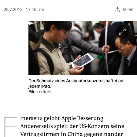
berlin
28.7.2013
17:45 Uhr
teilen
nord
wahrheit
verlag
verlag
veranstaltungen
shop
Der Schmutz eines Ausbeuterkonzerns haftet an
jedem iPad.
fragen & hilfe
Bild: reuters
unterstützen
E
abo
inerseits gelobt Apple Besserung.
Andererseits spielt der US-Konzern seine
genossenschaft
Vertragsfirmen in China gegeneinander