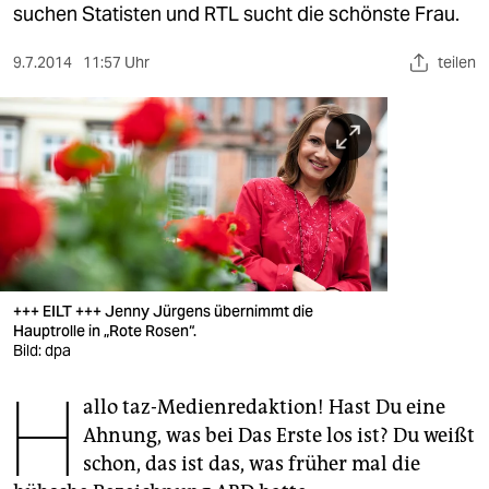
berlin
suchen Statisten und RTL sucht die schönste Frau.
nord
9.7.2014
11:57 Uhr
teilen
wahrheit
verlag
verlag
veranstaltungen
shop
+++ EILT +++ Jenny Jürgens übernimmt die
fragen & hilfe
Hauptrolle in „Rote Rosen“.
Bild: dpa
unterstützen
H
allo taz-Medienredaktion! Hast Du eine
abo
Ahnung, was bei Das Erste los ist? Du weißt
genossenschaft
schon, das ist das, was früher mal die