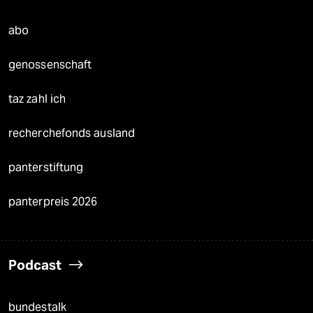
abo
genossenschaft
taz zahl ich
recherchefonds ausland
panterstiftung
panterpreis 2026
Podcast
bundestalk