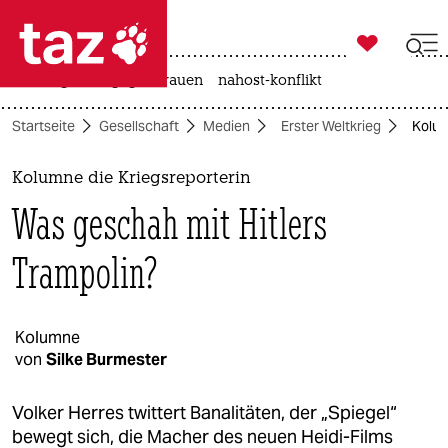

taz zahl ich
hitze
gewalt gegen frauen
nahost-konflikt

taz zahl ich
Startseite
Gesellschaft
Medien
Erster Weltkrieg
Kolum
taz zahl ich
themen
Kolumne die Kriegsreporterin
Was geschah mit Hitlers
politik
Trampolin?
öko
gesellschaft
Kolumne
kultur
von
Silke Burmester
sport
Volker Herres twittert Banalitäten, der „Spiegel“
bewegt sich, die Macher des neuen Heidi-Films