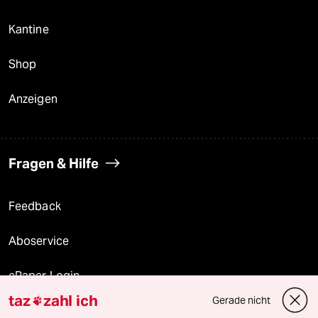
Kantine
Shop
Anzeigen
Fragen & Hilfe
Feedback
Aboservice
ePaper Login
taz
zahl ich
Gerade nicht

Downloads für Abonnierende