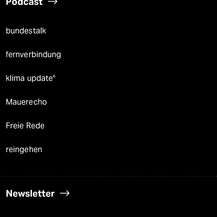
Podcast
bundestalk
fernverbindung
klima update°
Mauerecho
Freie Rede
reingehen
Newsletter