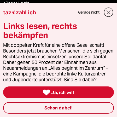
ePaper Login
taz
zahl ich
Gerade nicht

Downloads für Abonnierende
Links lesen, rechts
bekämpfen
© 2026 taz Verlags und Vertriebs GmbH
Mit doppelter Kraft für eine offene Gesellschaft!
Alle Rechte vorbehalten. Bei rechtlichen Fragen oder für Genehmigungen
wenden Sie sich bitte an
lizenzen@taz.de
Besonders jetzt brauchen Menschen, die sich gegen
Rechtsextremismus einsetzen, unsere Solidarität.
Daher gehen 50 Prozent der Einnahmen aus
Feedback
Redaktionsstatut
Kommune-Richtlinien
KI-
Neuanmeldungen an „Alles beginnt im Zentrum“ –
eine Kampagne, die bedrohte linke Kulturzentren
Leitlinie
Informant
Datenschutz
Impressum
AGB
und Jugendorte unterstützt. Sind Sie dabei?
Seitenwende
Einwilligungen widerrufen (Ads)

Ja, ich will
Schon dabei!