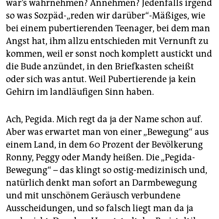
epaper login
war’s wahrnehmen? Annehmen? Jedenfalls irgend
so was Sozpäd-„reden wir darüber“-Mäßiges, wie
bei einem pubertierenden Teenager, bei dem man
Angst hat, ihm allzu entschieden mit Vernunft zu
kommen, weil er sonst noch komplett austickt und
die Bude anzündet, in den Briefkasten scheißt
oder sich was antut. Weil Pubertierende ja kein
Gehirn im landläufigen Sinn haben.
Ach, Pegida. Mich regt da ja der Name schon auf.
Aber was erwartet man von einer „Bewegung“ aus
einem Land, in dem 60 Prozent der Bevölkerung
Ronny, Peggy oder Mandy heißen. Die „Pegida-
Bewegung“ – das klingt so ostig-medizinisch und,
natürlich denkt man sofort an Darmbewegung
und mit unschönem Geräusch verbundene
Ausscheidungen, und so falsch liegt man da ja