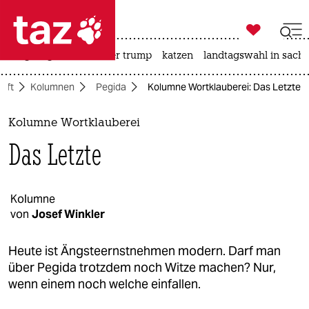

taz zahl ich
bergsteigen
usa unter trump
katzen
landtagswahl in sachs

taz zahl ich
aft
Kolumnen
Pegida
Kolumne Wortklauberei: Das Letzte
taz zahl ich
themen
Kolumne Wortklauberei
Das Letzte
politik
öko
Kolumne
von
Josef Winkler
gesellschaft
kultur
Heute ist Ängsteernstnehmen modern. Darf man
über Pegida trotzdem noch Witze machen? Nur,
sport
wenn einem noch welche einfallen.