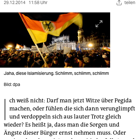
berlin
29.12.2014
11:58 Uhr
teilen
nord
wahrheit
verlag
verlag
veranstaltungen
Jaha, diese Islamisierung. Schlimm, schlimm, schlimm
shop
Bild: dpa
fragen & hilfe
I
ch weiß nicht: Darf man jetzt Witze über Pegida
unterstützen
machen, oder fühlen die sich dann verunglimpft
abo
und verdoppeln sich aus lauter Trotz gleich
wieder? Es heißt ja, dass man die Sorgen und
genossenschaft
Ängste dieser Bürger ernst nehmen muss. Oder