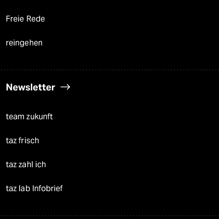
Freie Rede
reingehen
Newsletter
team zukunft
taz frisch
taz zahl ich
taz lab Infobrief