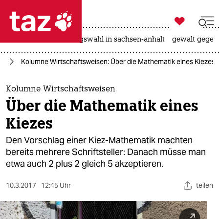

taz zahl ich
hitze
surfen
landtagswahl in sachsen-anhalt
gewalt gegen

taz zahl ich
in
Kolumne Wirtschaftsweisen: Über die Mathematik eines Kiezes
taz zahl ich
themen
Kolumne Wirtschaftsweisen
Über die Mathematik eines
politik
Kiezes
öko
Den Vorschlag einer Kiez-Mathematik machten
bereits mehrere Schriftsteller: Danach müsse man
gesellschaft
etwa auch 2 plus 2 gleich 5 akzeptieren.
kultur
10.3.2017
12:45 Uhr
teilen
sport