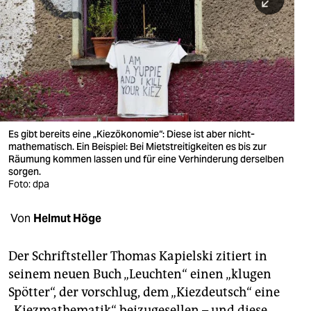
berlin
nord
wahrheit
verlag
verlag
Es gibt bereits eine „Kiezökonomie“: Diese ist aber nicht-
mathematisch. Ein Beispiel: Bei Mietstreitigkeiten es bis zur
veranstaltungen
Räumung kommen lassen und für eine Verhinderung derselben
sorgen.
shop
Foto: dpa
fragen & hilfe
Von
Helmut Höge
unterstützen
Der Schriftsteller Thomas Kapielski zitiert in
abo
seinem neuen Buch „Leuchten“ einen „klugen
genossenschaft
Spötter“, der vorschlug, dem „Kiezdeutsch“ eine
„Kiezmathematik“ beizugesellen – und diese