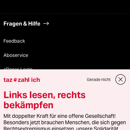
Fragen & Hilfe
Feedback
Aboservice
ePaper Login
taz
zahl ich
Gerade nicht

Downloads für Abonnierende
Links lesen, rechts
bekämpfen
© 2026 taz Verlags und Vertriebs GmbH
Mit doppelter Kraft für eine offene Gesellschaft!
Alle Rechte vorbehalten. Bei rechtlichen Fragen oder für Genehmigungen
wenden Sie sich bitte an
lizenzen@taz.de
Besonders jetzt brauchen Menschen, die sich gegen
Rechtsextremismus einsetzen, unsere Solidarität.