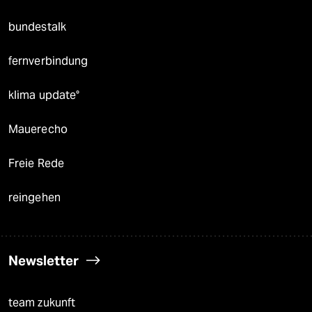
bundestalk
fernverbindung
klima update°
Mauerecho
Freie Rede
reingehen
Newsletter
team zukunft