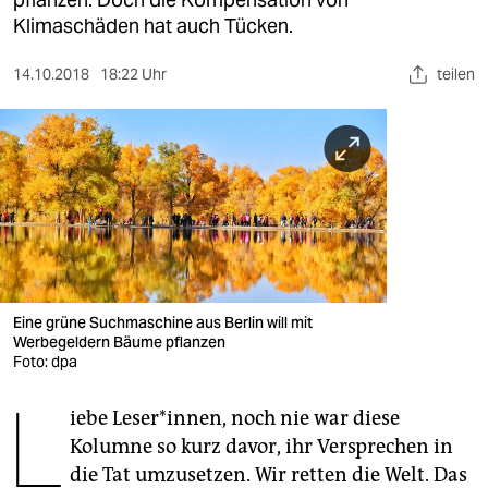
berlin
Klimaschäden hat auch Tücken.
nord
14.10.2018
18:22 Uhr
teilen
wahrheit
verlag
verlag
veranstaltungen
shop
fragen & hilfe
Eine grüne Suchmaschine aus Berlin will mit
Werbegeldern Bäume pflanzen
unterstützen
Foto: dpa
L
abo
iebe Leser*innen, noch nie war diese
Kolumne so kurz davor, ihr Versprechen in
genossenschaft
die Tat umzusetzen. Wir retten die Welt. Das