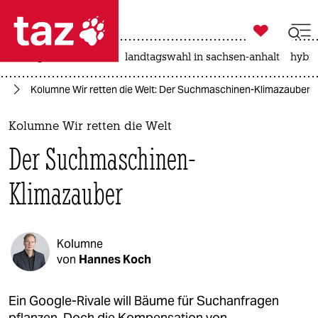

taz zahl ich
niedrigwasser
rente
landtagswahl in sachsen-anhalt
hybri

taz zahl ich
ie
Kolumne Wir retten die Welt: Der Suchmaschinen-Klimazauber
taz zahl ich
themen
Kolumne Wir retten die Welt
Der Suchmaschinen-
politik
Klimazauber
öko
gesellschaft
Kolumne
kultur
von
Hannes Koch
sport
Ein Google-Rivale will Bäume für Suchanfragen
pflanzen. Doch die Kompensation von