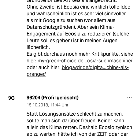
Grundtenor des Artikels als angebracht.
Ohne Zweifel ist Ecosia eine wirklich tolle Idee
und wahrscheinlich ist es sehr viel sinnvoller
als mit Google zu suchen (vor allem aus
Datenschutzgründen). Aber sein Klima-
Engagement auf Ecosia zu reduzieren (solche
Leute soll es geben) ist in meinen Augen
lächerlich.
Es gibt durchaus noch mehr Kritikpunkte, siehe
hier:
my-green-choice.de...osia-suchmaschine/
oder auch hier:
blog.wdr.de/digita...chine-als-
pranger/
96204 (Profil gelöscht)
9G
15.10.2018
,
11:44 Uhr
Statt Lösungsansätze schlecht zu machen,
sollte man sich darüber freuen. Keiner kann
allein das Klima retten. Deshalb Ecosio zynisch
ab zu werten, hätte ich von der ZEIT oder der