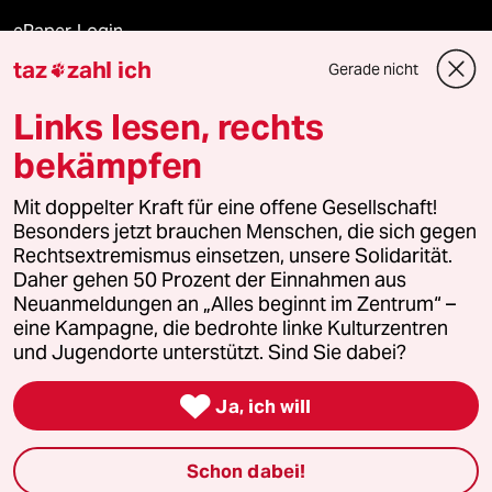
ePaper Login
taz
zahl ich
Gerade nicht

Downloads für Abonnierende
Links lesen, rechts
bekämpfen
© 2026 taz Verlags und Vertriebs GmbH
Mit doppelter Kraft für eine offene Gesellschaft!
Alle Rechte vorbehalten. Bei rechtlichen Fragen oder für Genehmigungen
wenden Sie sich bitte an
lizenzen@taz.de
Besonders jetzt brauchen Menschen, die sich gegen
Rechtsextremismus einsetzen, unsere Solidarität.
Daher gehen 50 Prozent der Einnahmen aus
Feedback
Redaktionsstatut
Kommune-Richtlinien
KI-
Neuanmeldungen an „Alles beginnt im Zentrum“ –
eine Kampagne, die bedrohte linke Kulturzentren
Leitlinie
Informant
Datenschutz
Impressum
AGB
und Jugendorte unterstützt. Sind Sie dabei?
Seitenwende
Einwilligungen widerrufen (Ads)

Ja, ich will
Schon dabei!