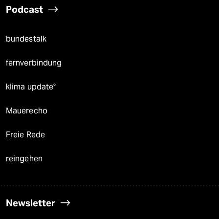
Podcast
bundestalk
fernverbindung
klima update°
Mauerecho
Freie Rede
reingehen
Newsletter