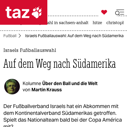

taz zahl ich
iran-krieg
landtagswahl in sachsen-anhalt
hitze
christophe

taz zahl ich
Fußball
Israels Fußballauswahl: Auf dem Weg nach Südamerika
taz zahl ich
themen
Israels Fußballauswahl
Auf dem Weg nach Südamerika
politik
öko
Kolumne
Über den Ball und die Welt
gesellschaft
von
Martin Krauss
kultur
Der Fußballverband Israels hat ein Abkommen mit
dem Kontinentalverband Südamerikas getroffen.
sport
Spielt das Nationalteam bald bei der Copa América
mit?