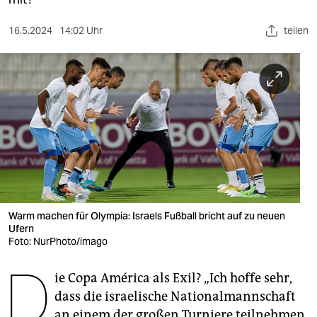
berlin
nord
16.5.2024
14:02 Uhr
teilen
wahrheit
verlag
verlag
veranstaltungen
shop
fragen & hilfe
Warm machen für Olympia: Israels Fußball bricht auf zu neuen
Ufern
unterstützen
Foto: NurPhoto/imago
D
abo
ie Copa América als Exil? „Ich hoffe sehr,
genossenschaft
dass die israelische Nationalmannschaft
an einem der großen Turniere teilnehmen