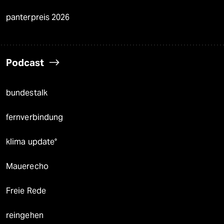
panterpreis 2026
Podcast
bundestalk
fernverbindung
klima update°
Mauerecho
Freie Rede
reingehen