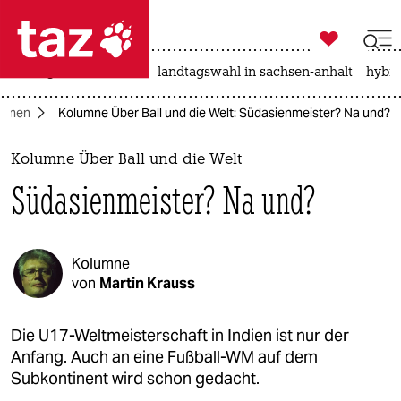

taz zahl ich
niedrigwasser
rente
landtagswahl in sachsen-anhalt
hybri

taz zahl ich
umnen
Kolumne Über Ball und die Welt: Südasienmeister? Na und?
taz zahl ich
themen
Kolumne Über Ball und die Welt
Südasienmeister? Na und?
politik
öko
Kolumne
gesellschaft
von
Martin Krauss
kultur
Die U17-Weltmeisterschaft in Indien ist nur der
Anfang. Auch an eine Fußball-WM auf dem
sport
Subkontinent wird schon gedacht.