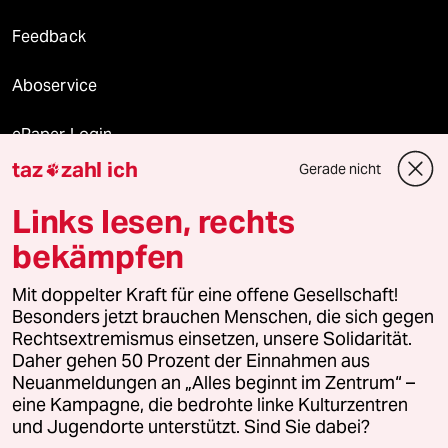
Feedback
Aboservice
ePaper Login
taz
zahl ich
Gerade nicht

Downloads für Abonnierende
Links lesen, rechts
bekämpfen
© 2026 taz Verlags und Vertriebs GmbH
Mit doppelter Kraft für eine offene Gesellschaft!
Alle Rechte vorbehalten. Bei rechtlichen Fragen oder für Genehmigungen
wenden Sie sich bitte an
lizenzen@taz.de
Besonders jetzt brauchen Menschen, die sich gegen
Rechtsextremismus einsetzen, unsere Solidarität.
Daher gehen 50 Prozent der Einnahmen aus
Feedback
Redaktionsstatut
Kommune-Richtlinien
KI-
Neuanmeldungen an „Alles beginnt im Zentrum“ –
eine Kampagne, die bedrohte linke Kulturzentren
Leitlinie
Informant
Datenschutz
Impressum
AGB
und Jugendorte unterstützt. Sind Sie dabei?