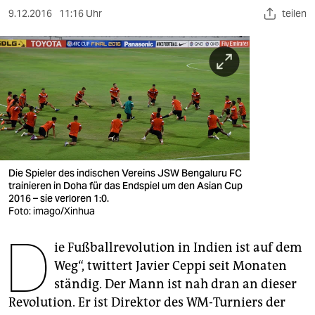
berlin
9.12.2016
11:16 Uhr
teilen
nord
wahrheit
verlag
verlag
veranstaltungen
Die Spieler des indischen Vereins JSW Bengaluru FC
shop
trainieren in Doha für das Endspiel um den Asian Cup
2016 – sie verloren 1:0.
fragen & hilfe
Foto: imago/Xinhua
D
unterstützen
ie Fußballrevolution in Indien ist auf dem
abo
Weg“, twittert Javier Ceppi seit Monaten
ständig. Der Mann ist nah dran an dieser
genossenschaft
Revolution. Er ist Direktor des WM-Turniers der