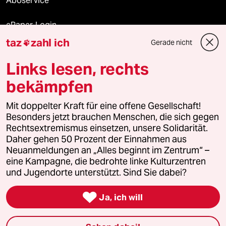
Aboservice
ePaper Login
taz
zahl ich
Gerade nicht

Downloads für Abonnierende
Links lesen, rechts
bekämpfen
© 2026 taz Verlags und Vertriebs GmbH
Alle Rechte vorbehalten. Bei rechtlichen Fragen oder für Genehmigungen
Mit doppelter Kraft für eine offene Gesellschaft!
wenden Sie sich bitte an
lizenzen@taz.de
Besonders jetzt brauchen Menschen, die sich gegen
Rechtsextremismus einsetzen, unsere Solidarität.
Daher gehen 50 Prozent der Einnahmen aus
Feedback
Redaktionsstatut
Kommune-Richtlinien
KI-
Neuanmeldungen an „Alles beginnt im Zentrum“ –
eine Kampagne, die bedrohte linke Kulturzentren
Leitlinie
Informant
Datenschutz
Impressum
AGB
und Jugendorte unterstützt. Sind Sie dabei?
Seitenwende
Einwilligungen widerrufen (Ads)

Ja, ich will