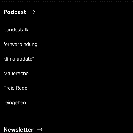
Podcast
bundestalk
fernverbindung
klima update°
Mauerecho
Freie Rede
reingehen
Newsletter