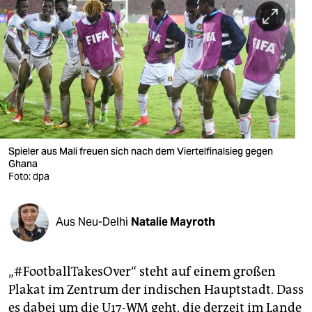
berlin
nord
wahrheit
verlag
verlag
veranstaltungen
Spieler aus Mali freuen sich nach dem Viertelfinalsieg gegen
Ghana
Foto: dpa
shop
fragen & hilfe
Aus Neu-Delhi
Natalie Mayroth
unterstützen
abo
„#FootballTakesOver“ steht auf einem großen
genossenschaft
Plakat im Zentrum der indischen Hauptstadt. Dass
es dabei um die U17-WM geht, die derzeit im Lande