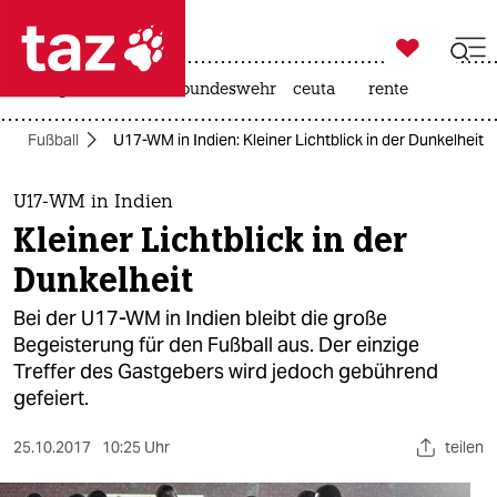

taz zahl ich
niedrigwasser
afd
bundeswehr
ceuta
rente

taz zahl ich
Fußball
U17-WM in Indien: Kleiner Lichtblick in der Dunkelheit
taz zahl ich
themen
U17-WM in Indien
Kleiner Lichtblick in der
politik
Dunkelheit
öko
Bei der U17-WM in Indien bleibt die große
Begeisterung für den Fußball aus. Der einzige
gesellschaft
Treffer des Gastgebers wird jedoch gebührend
gefeiert.
kultur
sport
25.10.2017
10:25 Uhr
teilen