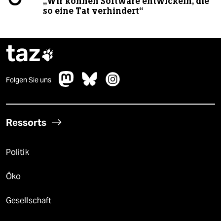
„Wir können Software entwickeln, die
so eine Tat verhindert“
taz

Folgen Sie uns
Ressorts
Politik
Öko
Gesellschaft