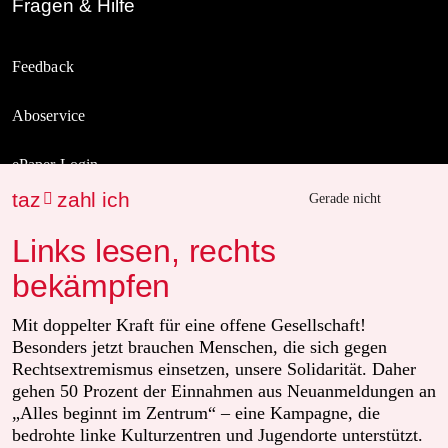
Fragen & Hilfe
Feedback
Aboservice
ePaper Login
taz
zahl ich

Gerade nicht
Downloads für Abonnierende
Links lesen, rechts
bekämpfen
© 2026 taz Verlags und Vertriebs GmbH
Alle Rechte vorbehalten. Bei rechtlichen Fragen oder für Genehmigungen
Mit doppelter Kraft für eine offene Gesellschaft!
wenden Sie sich bitte an
lizenzen@taz.de
Besonders jetzt brauchen Menschen, die sich gegen
Rechtsextremismus einsetzen, unsere Solidarität. Daher
gehen 50 Prozent der Einnahmen aus Neuanmeldungen an
Feedback
Redaktionsstatut
Kommune-Richtlinien
KI-Leitlinie
„Alles beginnt im Zentrum“ – eine Kampagne, die
bedrohte linke Kulturzentren und Jugendorte unterstützt.