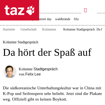

taz zahl ich
rente
ceuta
christopher street day
waldbrände
fifa

taz zahl ich
Startseite
Gesellschaft
Kolumnen
Kolumne Stadtgespräch: Da hör
taz zahl ich
themen
Kolumne Stadtgespräch
Da hört der Spaß auf
politik
öko
Kolumne
Stadtgespräch
gesellschaft
von
Felix Lee
kultur
Die südkoreanische Unterhaltungskultur war in China mit
K-Pop und Seifenopern sehr beliebt. Jetzt sind die Plakate
sport
weg. Offiziell gibt es keinen Boykott.