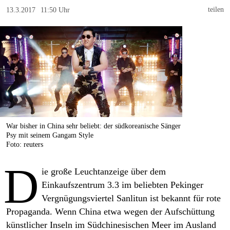
berlin
teilen
13.3.2017
11:50 Uhr
nord
wahrheit
verlag
verlag
veranstaltungen
War bisher in China sehr beliebt: der südkoreanische Sänger
shop
Psy mit seinem Gangam Style
Foto: reuters
fragen & hilfe
D
unterstützen
ie große Leuchtanzeige über dem
Einkaufszentrum 3.3 im beliebten Pekinger
abo
Vergnügungsviertel Sanlitun ist bekannt für rote
Propaganda. Wenn China etwa wegen der Aufschüttung
genossenschaft
künstlicher Inseln im Süd­chinesischen Meer im Ausland