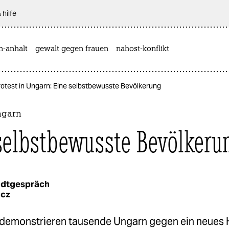
 hilfe
n-anhalt
gewalt gegen frauen
nahost-konflikt
rotest in Ungarn: Eine selbstbewusste Bevölkerung
ngarn
selbstbewusste Bevölkeru
adtgespräch
ácz
 demonstrieren tausende Ungarn gegen ein neues