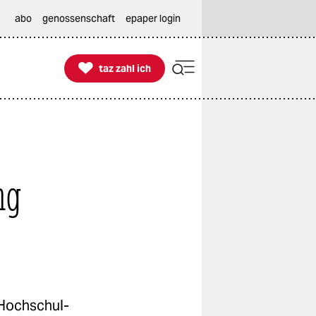
abo
genossenschaft
epaper login

taz zahl ich
taz zahl ich
ng
 Hochschul-