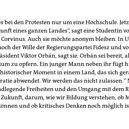
es bei den Protesten nur um eine Hochschule. Jetz
unft eines ganzen Landes“, sagt eine Studentin v
t Corvinus. Auch sie möchte ano­nym bleiben. In 
noch der Wille der Regierungspartei Fidesz und v
sident Viktor Orbán, sagt sie. Orbán sei bereit, al
ium zu opfern. Ein junger Mann neben ihr fügt h
in historischer Moment in einem Land, das sich ge
atie abwendet. Wir werden das nicht zulassen.“
dlegende Freiheiten und den Umgang mit dem R
Zukunft, darum, wie wir Bildung verstehen, ob M
können und ob kritisches Denken noch möglich is