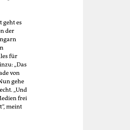
t geht es
on der
Ungarn
on
les für
inzu: „Das
rade von
 Nun gehe
echt. „Und
edien frei
t“, meint