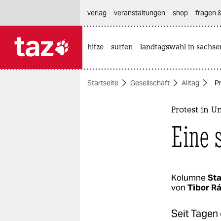
hautnavigation anspringen
hauptinhalt anspringen
footer anspringen
verlag
veranstaltungen
shop
fragen &
hitze
surfen
landtagswahl in sachse

taz zahl ich
taz zahl ich
Startseite
Gesellschaft
Alltag
P
themen
politik
Protest in U
Eine 
öko
gesellschaft
kultur
Kolumne
St
von
Tibor R
sport
Seit Tagen