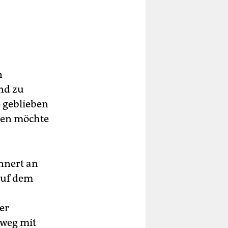
n
nd zu
e geblieben
amen möchte
nnert an
auf dem
er
 weg mit