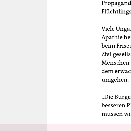
Propagand
Flüchtling
Viele Unga
Apathie he
beim Frise
Zivilgesell
Menschen e
dem erwach
umgehen.
„Die Bürge
besseren P
müssen wir