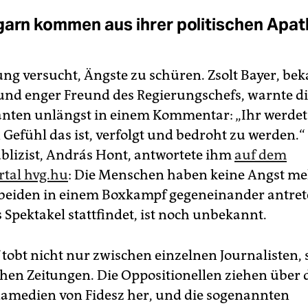
garn kommen aus ihrer politischen Apat
ung versucht, Ängste zu schüren. Zsolt Bayer, be
 und enger Freund des Regierungschefs, warnte d
ten unlängst in einem Kommentar: „Ihr werdet 
 Gefühl das ist, verfolgt und bedroht zu werden.“
blizist, András Hont, antwortete ihm
auf dem
rtal hvg.hu
: Die Menschen haben keine Angst meh
 beiden in einem Boxkampf gegeneinander antre
 Spektakel stattfindet, ist noch unbekannt.
tobt nicht nur zwischen einzelnen Journalisten,
hen Zeitungen. Die Oppositionellen ziehen über 
medien von Fidesz her, und die sogenannten