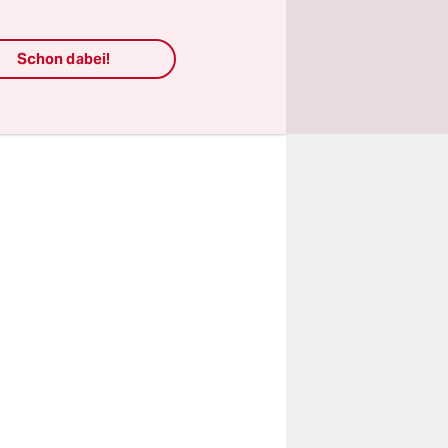
förderten
NGO-Gesetz
Schon dabei!
nt (23.200
t ­