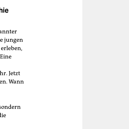
hie
kannter
ie jungen
erleben,
 Eine
r. Jetzt
ten. Wann
 sondern
die