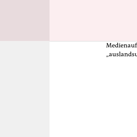
der von de
Central Eu
müssen sic
Euro) im J
registriere
Medienauft
„auslandsu