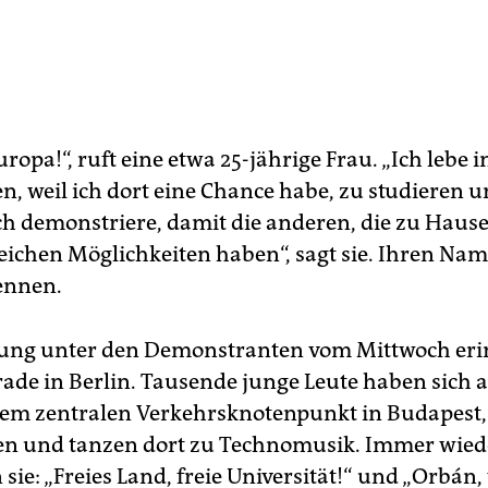
ropa!“, ruft eine etwa 25-jährige Frau. „Ich lebe i
, weil ich dort eine Chance habe, zu studieren u
Ich demons­triere, damit die anderen, die zu Haus
gleichen Möglichkeiten haben“, sagt sie. Ihren N
nennen.
ung unter den Demonstranten vom Mittwoch eri
rade in Berlin. Tausende junge Leute haben sich 
em zentralen Verkehrsknotenpunkt in Budapest,
en und tanzen dort zu Technomusik. Immer wied
sie: „Freies Land, freie Universität!“ und „Orbán,