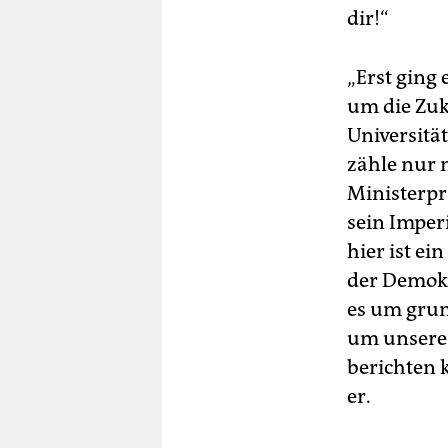
dir!“
„Erst ging 
um die Zuk
Universitä
zähle nur 
Ministerprä
sein Imper
hier ist e
der Demokr
es um grun
um unsere 
berichten 
er.