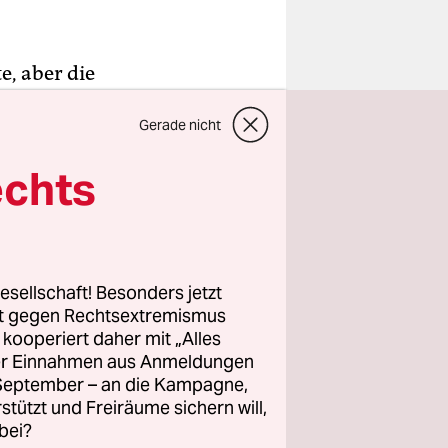
e, aber die
-jährige
Gerade nicht
e in
echts
dass wir
genug von
esellschaft! Besonders jetzt
as
rt gegen Rechtsextremismus
 richtet
z kooperiert daher mit „Alles
ller Einnahmen aus Anmeldungen
. September – an die Kampagne,
rstützt und Freiräume sichern will,
chließung
bei?