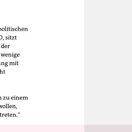
politischen
, sitzt
 der
r wenige
ung mit
ht
rn zu einem
wollen,
treten.“