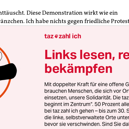
nttäuscht. Diese Demonstration wirkt wie ein
änzchen. Ich habe nichts gegen friedliche Protest
nten schon ein bisschen kraftvoller sein.“ Eine 50
taz
zahl ich

an diesem Mittwochabend auf der Andrássy-Straß
teht, redet sich in Rage. „Zehntausende sind
Links lesen, r
ommen. Und jetzt sagen uns die Organisatoren, 
 gehen sollen. Das will ich aber nicht. Ich habe 
bekämpfen
ierung.“
Mit doppelter Kraft für eine offene G
ungeordnet ziehen Tausende Menschen bis vor d
brauchen Menschen, die sich vor O
und dann wieder zurück ins Zentrum. Ihr Unmut
einsetzen, unsere Solidarität. Die ta
beginnt im Zentrum“. 50 Prozent a
o oft in den letzten Wochen, gegen ein neues
bei taz zahl ich gehen – bis zum 30
esetz und ein neues Gesetz über nichtstaatliche
die linke, selbstverwaltete Orte unte
onen (NGO). Das Universitätsgesetz könnte zur S
bevor sie verschwinden. Sind Sie da