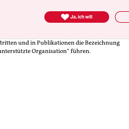
m US-amerikanischen Milliardär George Soros ge
ropean University (CEU) führen. Und nach dem 

Ja, ich will
h Organisationen, die mehr als 7,2 Millionen Fori
ahr von ausländischen Gebern erhalten, bei Gerich
n lassen. Zudem müssen sie künftig bei allen
ritten und in Publikationen die Bezeichnung
nterstützte Organisation“ führen.