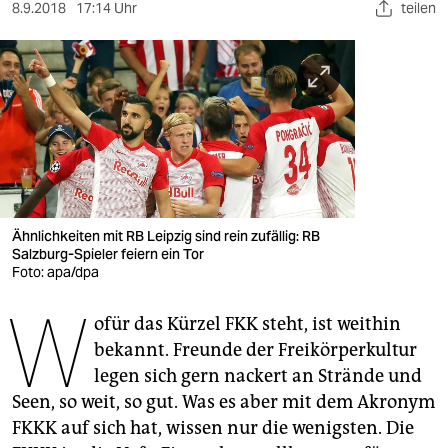
berlin
8.9.2018
17:14 Uhr
teilen
nord
wahrheit
verlag
verlag
veranstaltungen
Ähnlichkeiten mit RB Leipzig sind rein zufällig: RB
shop
Salzburg-Spieler feiern ein Tor
Foto: apa/dpa
fragen & hilfe
W
ofür das Kürzel FKK steht, ist weithin
unterstützen
bekannt. Freunde der Freikörperkultur
abo
legen sich gern nackert an Strände und
Seen, so weit, so gut. Was es aber mit dem Akronym
genossenschaft
FKKK auf sich hat, wissen nur die wenigsten. Die