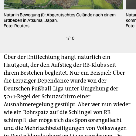
Natur in Bewegung (I): Abgerutschtes Gelände nach einem
Natu
Erdbeben in Atsuma, Japan.
kommt
Foto: Reuters
Foto:
1
/
10
Über der Entflechtung hängt natürlich ein
Hautgout, der den Aufstieg der RB-Klubs seit
ihrem Bestehen begleitet. Nur ein Beispiel: Über
die Leipziger Dependance wurde von der
Deutschen Fußball-Liga unter Umgehung der
50+1-Regel der Schutzschirm einer
Ausnahmeregelung gestülpt. Aber wer nun wieder
wie ein Rohrspatz auf die Schlingel von RB
schimpft, der möge sich das Sponsorengeflecht
und die Mehrfachbeteiligungen von Volkswagen
in Deutschlands obersten Ligen anschauen. Da