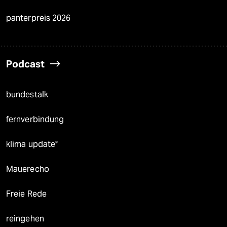
panterpreis 2026
Podcast
bundestalk
fernverbindung
klima update°
Mauerecho
Freie Rede
reingehen