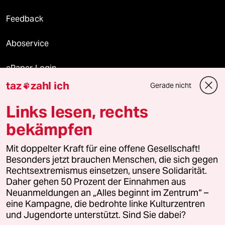
Feedback
Aboservice
ePaper Login
taz
zahl ich
Gerade nicht

Downloads für Abonnierende
Links lesen, rechts
bekämpfen
© 2026 taz Verlags und Vertriebs GmbH
Alle Rechte vorbehalten. Bei rechtlichen Fragen oder für Genehmigungen
Mit doppelter Kraft für eine offene Gesellschaft!
wenden Sie sich bitte an
lizenzen@taz.de
Besonders jetzt brauchen Menschen, die sich gegen
Rechtsextremismus einsetzen, unsere Solidarität.
Daher gehen 50 Prozent der Einnahmen aus
Feedback
Redaktionsstatut
Kommune-Richtlinien
KI-
Neuanmeldungen an „Alles beginnt im Zentrum“ –
eine Kampagne, die bedrohte linke Kulturzentren
Leitlinie
Informant
Datenschutz
Impressum
AGB
und Jugendorte unterstützt. Sind Sie dabei?