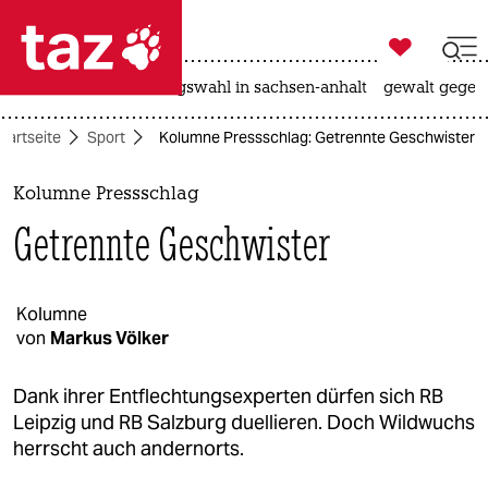

taz zahl ich
hitze
surfen
landtagswahl in sachsen-anhalt
gewalt gegen

taz zahl ich
tartseite
Sport
Kolumne Pressschlag: Getrennte Geschwister
taz zahl ich
themen
Kolumne Pressschlag
Getrennte Geschwister
politik
öko
Kolumne
von
Markus Völker
gesellschaft
kultur
Dank ihrer Entflechtungsexperten dürfen sich RB
Leipzig und RB Salzburg duellieren. Doch Wildwuchs
sport
herrscht auch andernorts.