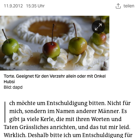
berlin
11.9.2012
15:35 Uhr
teilen
nord
wahrheit
verlag
verlag
veranstaltungen
Torte. Geeignet für den Verzehr allein oder mit Onkel
shop
Hubsi
Bild: dapd
fragen & hilfe
I
unterstützen
ch möchte um Entschuldigung bitten. Nicht für
mich, sondern im Namen anderer Männer. Es
abo
gibt ja viele Kerle, die mit ihren Worten und
Taten Grässliches anrichten, und das tut mir leid.
genossenschaft
Wirklich. Deshalb bitte ich um Entschuldigung für