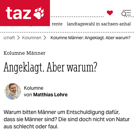

taz zahl ich
hitze
niedrigwasser
rente
landtagswahl in sachsen-anhalt

taz zahl ich
llschaft
Kolumnen
Kolumne Männer: Angeklagt. Aber warum?
taz zahl ich
themen
Kolumne Männer
Angeklagt. Aber warum?
politik
öko
Kolumne
gesellschaft
von
Matthias Lohre
kultur
Warum bitten Männer um Entschuldigung dafür,
dass sie Männer sind? Die sind doch nicht von Natur
sport
aus schlecht oder faul.