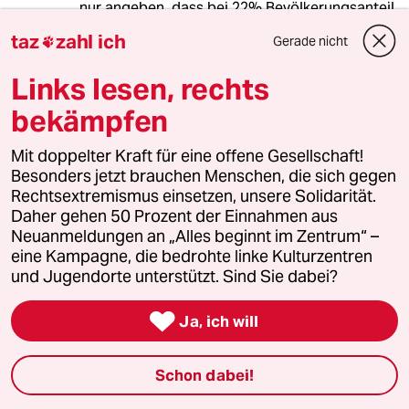
nur angeben, dass bei 22% Bevölkerungsanteil
mit Migrationshintergrund der Anteil an z.B.
taz
zahl ich
Gerade nicht

häuslicher Gewalt mehr als 50% beträgt.
Aber was bedeuten solche Zahlenspiele im
Links lesen, rechts
Umkehrschluss? Nichts, weil tabu!
Es sind und bleiben "die Männer", "das
bekämpfen
Patriarchat" und von allen Männern ausgehend
"Der Gynozid", bei stabilen 52% Frauenanteil
Mit doppelter Kraft für eine offene Gesellschaft!
und um 5 Jahre höherer Lebenserwartung.
Besonders jetzt brauchen Menschen, die sich gegen
Rechtsextremismus einsetzen, unsere Solidarität.
Daher gehen 50 Prozent der Einnahmen aus
Neuanmeldungen an „Alles beginnt im Zentrum“ –
Grundschullehrer
G
eine Kampagne, die bedrohte linke Kulturzentren
12.09.2012
,
09:09 Uhr
und Jugendorte unterstützt. Sind Sie dabei?
Neulich sah ich eine Frau im Hosenanzug
aus ihrem Q7 steigen.

Ja, ich will
Sie stöckelte in den Tank-Shop und
telefonierte über ein Headset - es ging um
irgendeinen Pitch bei einem Kunden im
Schon dabei!
"Automotive-Sektor".