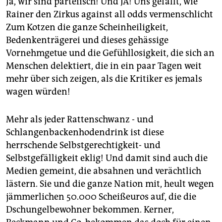
Ja, wir sind parteiisch! Und JA! Uns gefällt, wie
epaper login
Rainer den Zirkus against all odds vermenschlicht
Zum Kotzen die ganze Scheinheiligkeit,
Bedenkenträgerei und dieses gehässige
Vornehmgetue und die Gefühllosigkeit, die sich an
Menschen delektiert, die in ein paar Tagen weit
mehr über sich zeigen, als die Kritiker es jemals
wagen würden!
Mehr als jeder Rattenschwanz - und
Schlangenbackenhodendrink ist diese
herrschende Selbstgerechtigkeit- und
Selbstgefälligkeit eklig! Und damit sind auch die
Medien gemeint, die absahnen und verächtlich
lästern. Sie und die ganze Nation mit, heult wegen
jämmerlichen 50.000 Scheißeuros auf, die die
Dschungelbewohner bekommen. Kerner,