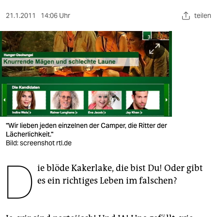
berlin
21.1.2011
14:06 Uhr
teilen
nord
wahrheit
verlag
verlag
veranstaltungen
shop
"Wir lieben jeden einzelnen der Camper, die Ritter der
Lächerlichkeit."
fragen & hilfe
Bild: screenshot rtl.de
D
unterstützen
ie blöde Kakerlake, die bist Du! Oder gibt
es ein richtiges Leben im falschen?
abo
genossenschaft