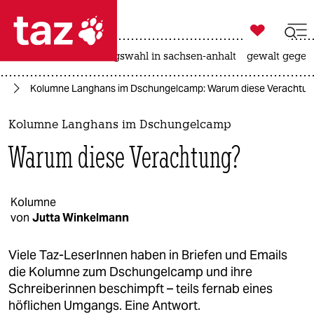

taz zahl ich
hitze
surfen
landtagswahl in sachsen-anhalt
gewalt gegen

taz zahl ich
en
Kolumne Langhans im Dschungelcamp: Warum diese Verachtun
taz zahl ich
themen
Kolumne Langhans im Dschungelcamp
Warum diese Verachtung?
politik
öko
Kolumne
von
Jutta Winkelmann
gesellschaft
kultur
Viele Taz-LeserInnen haben in Briefen und Emails
die Kolumne zum Dschungelcamp und ihre
sport
Schreiberinnen beschimpft – teils fernab eines
höflichen Umgangs. Eine Antwort.