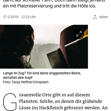
berlin
ein mit Platzreservierung und tritt die Hölle los.
nord
27.3.2018
12:23 Uhr
teilen
wahrheit
verlag
verlag
veranstaltungen
shop
fragen & hilfe
Lange im Zug? Tot sind deine enggestellten Beine,
zerrüttet dein Kopf
unterstützen
Foto: Tanja Heffner/Unsplash
G
abo
rauenvolle Orte gibt es auf diesem
Planeten. Solche, an denen dir glühende
genossenschaft
Läuse ins Hackfleisch gebrannt werden. An