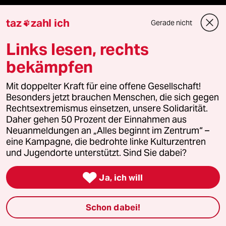
taz FUTURZWEI
taz
zahl ich
Gerade nicht

Le Monde diplomatique
Links lesen, rechts
bekämpfen
taz Archiv
Mit doppelter Kraft für eine offene Gesellschaft!
Besonders jetzt brauchen Menschen, die sich gegen
Rechtsextremismus einsetzen, unsere Solidarität.
Mehr taz Angebote
Daher gehen 50 Prozent der Einnahmen aus
Neuanmeldungen an „Alles beginnt im Zentrum“ –
eine Kampagne, die bedrohte linke Kulturzentren
Reisen
und Jugendorte unterstützt. Sind Sie dabei?
Kantine

Ja, ich will
Shop
Schon dabei!
Anzeigen