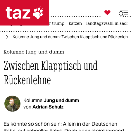

taz zahl ich
bergsteigen
usa unter trump
katzen
landtagswahl in sachs

taz zahl ich
en
Kolumne Jung und dumm: Zwischen Klapptisch und Rückenlehn
taz zahl ich
themen
Kolumne Jung und dumm
Zwischen Klapptisch und
politik
Rückenlehne
öko
gesellschaft
Kolumne
Jung und dumm
kultur
von
Adrian Schulz
sport
Es könnte so schön sein: Allein in der Deutschen
Bahn, auf schneller Fahrt. Doch dann steigt jemand