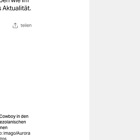
eben wie im
Aktualität.
teilen
 Cowboy in den
ezolanischen
nen
o: imago/Aurora
tos