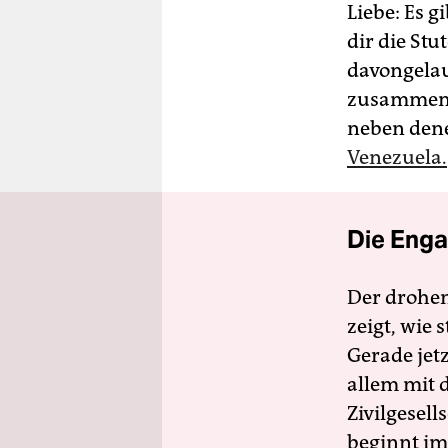
Liebe: Es 
dir die St
davongelau
zusammen …
neben dene
Venezuela.
Die Enga
Der drohe
zeigt, wie
Gerade jet
allem mit d
Zivilgesell
beginnt im