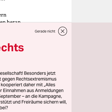
ern
ten heran.
 Arbeit,
Gerade nicht
poren und
echts
Gesichter.
esellschaft! Besonders jetzt
rt gegen Rechtsextremismus
mortes Rind
z kooperiert daher mit „Alles
 strenge
ller Einnahmen aus Anmeldungen
ocken zu
. September – an die Kampagne,
rstützt und Freiräume sichern will,
chete am
bei?
sch saßen,