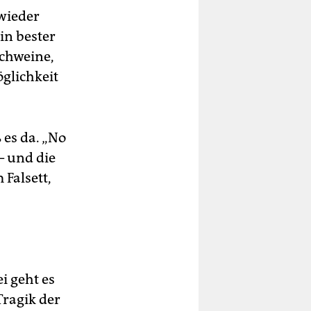
 wieder
in bester
chweine,
glichkeit
 es da. „No
– und die
Falsett,
i geht es
Tragik der