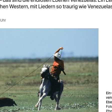
– das sind die endlosen Ebenen Venezuelas. Ein L
en Western, mit Liedern so traurig wie Venezuelas 
 Uhr
Ein
ven
Ebe
Fot
Pho