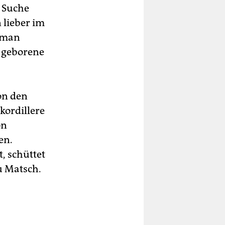
r Suche
 lieber im
e man
g geborene
on den
kordillere
on
en.
t, schüttet
zu Matsch.