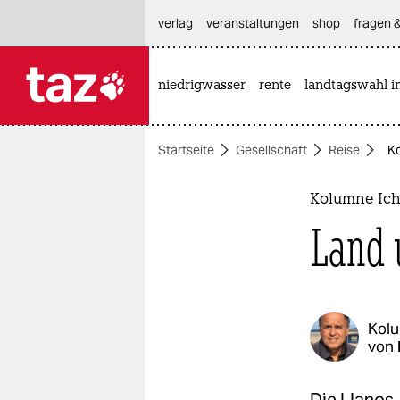
hautnavigation anspringen
hauptinhalt anspringen
footer anspringen
verlag
veranstaltungen
shop
fragen &
niedrigwasser
rente
landtagswahl i

taz zahl ich
taz zahl ich
Startseite
Gesellschaft
Reise
Ko
themen
politik
Kolumne Ich
Land 
öko
gesellschaft
kultur
Kol
von
sport