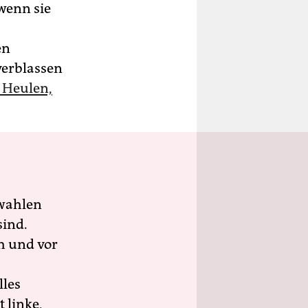
wenn sie
en
verblassen
m Heulen,
wahlen
sind.
h und vor
lles
 linke,