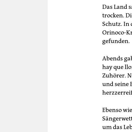
Das Land s
trocken. D
Schutz. In
Orinoco-Kr
gefunden.
Abends gab
hay que llo
Zuhörer. N
und seine 
herzzerrei
Ebenso wie 
Sängerwett
um das Leb