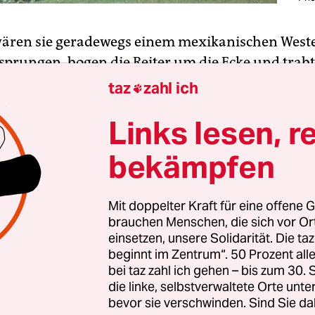
wären sie geradewegs einem mexikanischen West
sprungen, bogen die Reiter um die Ecke und trab
 nasses, dreckiges Dutzend kehrte zurück von der
taz
zahl ich

ef in der Stirn, die Ponchos schwer vom Regen, S
Links lesen, r
el lehmverklebt. Verhalten grüßten verbrannte 
ben verschlossen, einige lächelten breit.
bekämpfen
 hatten die Männer in den Ebenen Jungrinder
trieben und auf Lastwagen verladen. Zeit fürs
Mit doppelter Kraft für eine offene G
brauchen Menschen, die sich vor O
. Die Köchin auf der Ranch El Frío stellte gesch
einsetzen, unsere Solidarität. Die ta
sch. Dazu gab es Reis, Maisbrot, Bohnen und eine
beginnt im Zentrum“. 50 Prozent a
ße aus vergorener Kuhmilch. Wenn die Fleischbr
bei taz zahl ich gehen – bis zum 30
die linke, selbstverwaltete Orte unte
en, säbelte sich der eine oder andere mit der Ma
bevor sie verschwinden. Sind Sie da
tück ab, und dass die beiden Fremden mit am Ti