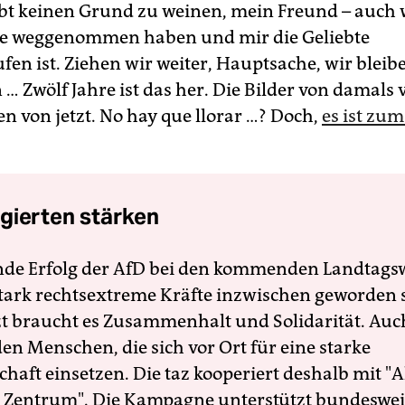
gibt keinen Grund zu weinen, mein Freund – auch 
ute weggenommen haben und mir die Geliebte
fen ist. Ziehen wir weiter, Hauptsache, wir bleib
 Zwölf Jahre ist das her. Die Bilder von damals 
n von jetzt. No hay que llorar …? Doch,
es ist zu
gierten stärken
nde Erfolg der AfD bei den kommenden Landtags
 stark rechtsextreme Kräfte inzwischen geworden 
zt braucht es Zusammenhalt und Solidarität. Auc
en Menschen, die sich vor Ort für eine starke
schaft einsetzen. Die taz kooperiert deshalb mit "A
 Zentrum". Die Kampagne unterstützt bundesweit