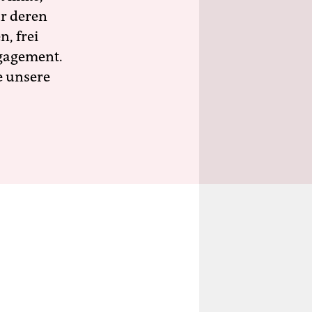
ür deren
n, frei
ngagement.
e unsere