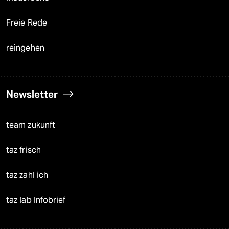
Freie Rede
reingehen
Newsletter
team zukunft
taz frisch
taz zahl ich
taz lab Infobrief