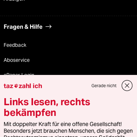
Fragen & Hilfe
Feedback
Aboservice
ePaper Login
taz
zahl ich
Gerade nicht

Downloads für Abonnierende
Links lesen, rechts
bekämpfen
© 2026 taz Verlags und Vertriebs GmbH
Alle Rechte vorbehalten. Bei rechtlichen Fragen oder für Genehmigungen
Mit doppelter Kraft für eine offene Gesellschaft!
wenden Sie sich bitte an
lizenzen@taz.de
Besonders jetzt brauchen Menschen, die sich gegen