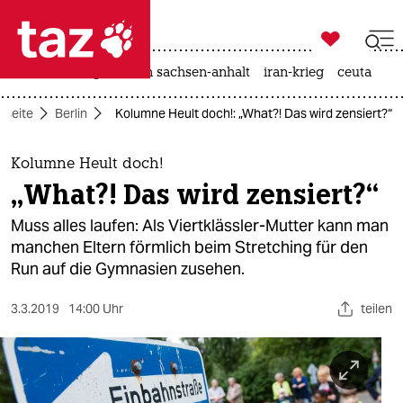

taz zahl ich
hitze
landtagswahl in sachsen-anhalt
iran-krieg
ceuta

taz zahl ich
tseite
Berlin
Kolumne Heult doch!: „What?! Das wird zensiert?“
taz zahl ich
themen
Kolumne Heult doch!
„What?! Das wird zensiert?“
politik
Muss alles laufen: Als Viertklässler-Mutter kann man
öko
manchen Eltern förmlich beim Stretching für den
Run auf die Gymnasien zusehen.
gesellschaft
3.3.2019
14:00 Uhr
teilen
kultur
sport