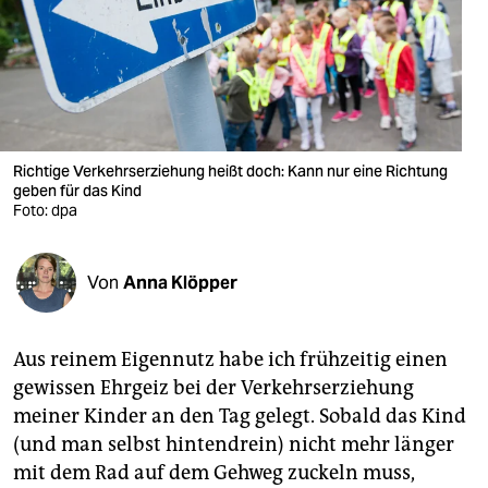
berlin
nord
wahrheit
verlag
Richtige Verkehrserziehung heißt doch: Kann nur eine Richtung
verlag
geben für das Kind
Foto: dpa
veranstaltungen
shop
Von
Anna Klöpper
fragen & hilfe
Aus reinem Eigennutz habe ich frühzeitig einen
unterstützen
gewissen Ehrgeiz bei der Verkehrserziehung
abo
meiner Kinder an den Tag gelegt. Sobald das Kind
(und man selbst hintendrein) nicht mehr länger
genossenschaft
mit dem Rad auf dem Gehweg zuckeln muss,