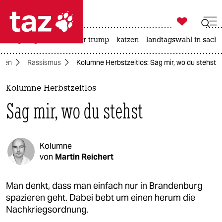

taz zahl ich
bergsteigen
usa unter trump
katzen
landtagswahl in sachs

taz zahl ich
nen
Rassismus
Kolumne Herbstzeitlos: Sag mir, wo du stehst
taz zahl ich
themen
Kolumne Herbstzeitlos
Sag mir, wo du stehst
politik
öko
Kolumne
gesellschaft
von
Martin Reichert
kultur
Man denkt, dass man einfach nur in Brandenburg
spazieren geht. Dabei bebt um einen herum die
sport
Nachkriegsordnung.