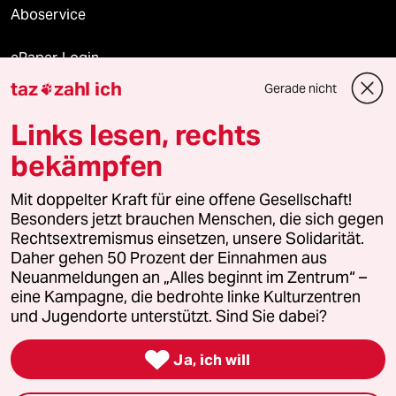
Aboservice
ePaper Login
taz
zahl ich
Gerade nicht

Downloads für Abonnierende
Links lesen, rechts
bekämpfen
© 2026 taz Verlags und Vertriebs GmbH
Mit doppelter Kraft für eine offene Gesellschaft!
Alle Rechte vorbehalten. Bei rechtlichen Fragen oder für Genehmigungen
wenden Sie sich bitte an
lizenzen@taz.de
Besonders jetzt brauchen Menschen, die sich gegen
Rechtsextremismus einsetzen, unsere Solidarität.
Daher gehen 50 Prozent der Einnahmen aus
Feedback
Redaktionsstatut
Kommune-Richtlinien
KI-
Neuanmeldungen an „Alles beginnt im Zentrum“ –
eine Kampagne, die bedrohte linke Kulturzentren
Leitlinie
Informant
Datenschutz
Impressum
AGB
und Jugendorte unterstützt. Sind Sie dabei?
Seitenwende
Einwilligungen widerrufen (Ads)

Ja, ich will