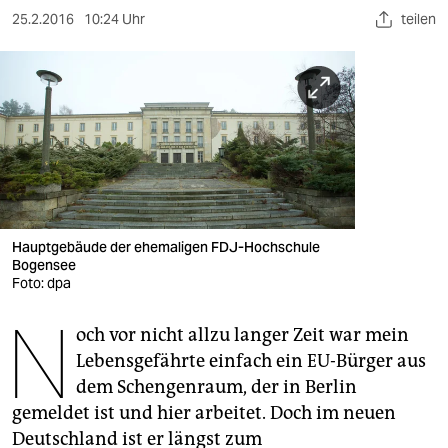
berlin
25.2.2016
10:24 Uhr
teilen
nord
wahrheit
verlag
verlag
veranstaltungen
Hauptgebäude der ehemaligen FDJ-Hochschule
shop
Bogensee
Foto: dpa
fragen & hilfe
N
unterstützen
och vor nicht allzu langer Zeit war mein
Lebensgefährte einfach ein EU-Bürger aus
abo
dem Schengenraum, der in Berlin
gemeldet ist und hier arbeitet. Doch im neuen
genossenschaft
Deutschland ist er längst zum