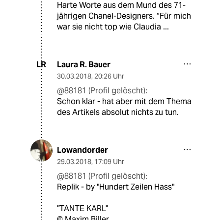
Harte Worte aus dem Mund des 71-
jährigen Chanel-Designers. “Für mich
war sie nicht top wie Claudia ...
Laura R. Bauer
LR
30.03.2018
,
20:26 Uhr
@88181 (Profil gelöscht):
Schon klar - hat aber mit dem Thema
des Artikels absolut nichts zu tun.
Lowandorder
29.03.2018
,
17:09 Uhr
@88181 (Profil gelöscht):
Replik - by "Hundert Zeilen Hass"
"TANTE KARL"
© Maxim Biller