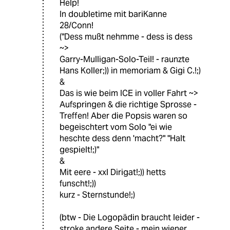
Help!
In doubletime mit bariKanne
28/Conn!
("Dess mußt nehmme - dess is dess
~>
Garry-Mulligan-Solo-Teil! - raunzte
Hans Koller;)) in memoriam & Gigi C.!;)
&
Das is wie beim ICE in voller Fahrt ~>
Aufspringen & die richtige Sprosse -
Treffen! Aber die Popsis waren so
begeischtert vom Solo "ei wie
heschte dess denn 'macht?" "Halt
gespielt!;)"
&
Mit eere - xxl Dirigat!;)) hetts
funscht!;))
kurz - Sternstunde!;)
(btw - Die Logopädin braucht leider -
stroke andere Seite - mein wiener