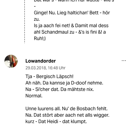
-
Ginge! Nu. Lieg haltichan' Bett - hör
zu.
Is ja aach fei net! & Damit mal dess
ahl Schandmaul zu - &'s is fini &! a
Ruh!;)
Lowandorder
29.03.2018
,
16:48 Uhr
Tja - Bergisch Läpsch!
Ah näh. Da kannse ja D-doof nehme.
Na - Si'cher dat. Da mähtste nix.
Normal.
Unne luurens all. Nu' de Bosbach fehlt.
Na. Dat stört aber aach net alls wigger.
kurz - Dat Heidi - dat klumpt.