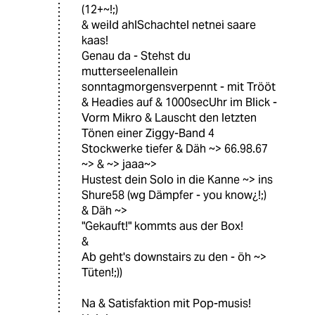
(12+~!;)
& weild ahlSchachtel netnei saare
kaas!
Genau da - Stehst du
mutterseelenallein
sonntagmorgensverpennt - mit Trööt
& Headies auf & 1000secUhr im Blick -
Vorm Mikro & Lauscht den letzten
Tönen einer Ziggy-Band 4
Stockwerke tiefer & Däh ~> 66.98.67
~> & ~> jaaa~>
Hustest dein Solo in die Kanne ~> ins
Shure58 (wg Dämpfer - you know¿!;)
& Däh ~>
"Gekauft!" kommts aus der Box!
&
Ab geht's downstairs zu den - öh ~>
Tüten!;))
Na & Satisfaktion mit Pop-musis!