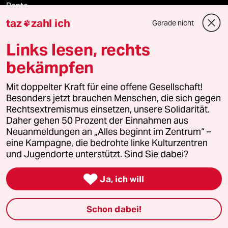
Rente
taz
zahl ich
Gerade nicht

Landtagswahl in Sachsen-Anhalt
Links lesen, rechts
Hybrider Krieg
bekämpfen
Jemen
Mit doppelter Kraft für eine offene Gesellschaft!
Besonders jetzt brauchen Menschen, die sich gegen
Ceuta
Rechtsextremismus einsetzen, unsere Solidarität.
Daher gehen 50 Prozent der Einnahmen aus
Hitze
Neuanmeldungen an „Alles beginnt im Zentrum“ –
eine Kampagne, die bedrohte linke Kulturzentren
und Jugendorte unterstützt. Sind Sie dabei?
Verlag

Ja, ich will
Aktuelles
Schon dabei!