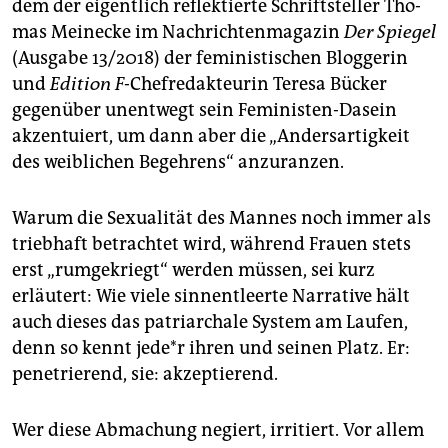
epaper login
dem der eigentlich reflektierte Schriftsteller Tho­
mas Meine­cke im Nachrichtenmagazin
Der Spiegel
(Ausgabe 13/2018) der feministischen Bloggerin
und
Edition F
-Chefredakteurin Teresa Bücker
gegenüber unentwegt sein Feministen-Dasein
akzentuiert, um dann aber die „Andersartigkeit
des weiblichen Begehrens“ anzuranzen.
Warum die Sexualität des Mannes noch immer als
triebhaft betrachtet wird, während Frauen stets
erst „rumgekriegt“ werden müssen, sei kurz
erläutert: Wie viele sinnentleerte Narrative hält
auch dieses das patriarchale System am Laufen,
denn so kennt jede*r ihren und seinen Platz. Er:
penetrierend, sie: akzeptierend.
Wer diese Abmachung negiert, irritiert. Vor allem