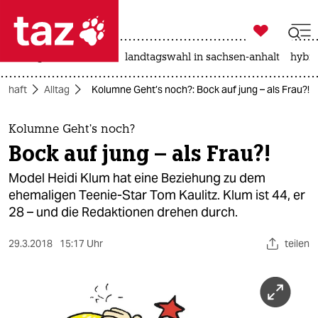

taz zahl ich
niedrigwasser
rente
landtagswahl in sachsen-anhalt
hybri

taz zahl ich
schaft
Alltag
Kolumne Geht’s noch?: Bock auf jung – als Frau?!
taz zahl ich
themen
Kolumne Geht’s noch?
Bock auf jung – als Frau?!
politik
Model Heidi Klum hat eine Beziehung zu dem
öko
ehemaligen Teenie-Star Tom Kaulitz. Klum ist 44, er
28 – und die Redaktionen drehen durch.
gesellschaft
29.3.2018
15:17 Uhr
teilen
kultur
sport