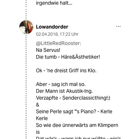
irgendwie halt...
Lowandorder
02.04.2018
,
17:22 Uhr
@LittleRedRooster:
Na Servus!
Die tumb - Häre&Ästhetiker!
Ok - 'ne dreist Griff ins Klo.
Aber - sag ich mal so.
Der Mann ist Akustik-Ing.
Verzapfte - Senderclassicthing!;)
&
Seine Perle sagt "'s Piano? - Kerle
Kerle
So wie dee ünnerwärts am Klimpern
is
Dat wär's - wann ich nur wüßte - wie's