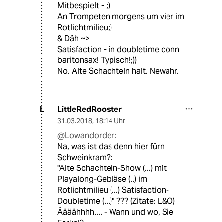
Mitbespielt - ;)
An Trompeten morgens um vier im
Rotlichtmilieu;)
& Däh ~>
Satisfaction - in doubletime conn
baritonsax! Typisch!;))
No. Alte Schachteln halt. Newahr.
LittleRedRooster
L
31.03.2018
,
18:14 Uhr
@Lowandorder:
Na, was ist das denn hier fürn
Schweinkram?:
"Alte Schachteln-Show (...) mit
Playalong-Gebläse (..) im
Rotlichtmilieu (...) Satisfaction-
Doubletime (...)" ??? (Zitate: L&O)
Äääähhhh.... - Wann und wo, Sie