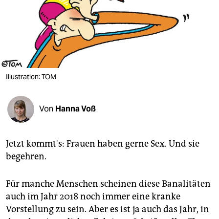
berlin
nord
wahrheit
verlag
Illustration: TOM
verlag
veranstaltungen
Von
Hanna Voß
shop
Jetzt kommt's: Frauen haben gerne Sex. Und sie
fragen & hilfe
begehren.
unterstützen
abo
Für manche Menschen scheinen diese Banalitäten
auch im Jahr 2018 noch immer eine kranke
genossenschaft
Vorstellung zu sein. Aber es ist ja auch das Jahr, in