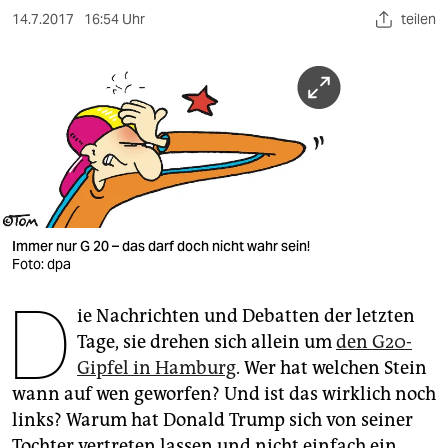
berlin
14.7.2017
16:54 Uhr
teilen
nord
wahrheit
verlag
verlag
veranstaltungen
Immer nur G 20 – das darf doch nicht wahr sein!
shop
Foto: dpa
fragen & hilfe
D
ie Nachrichten und Debatten der letzten
unterstützen
Tage, sie drehen sich allein um
den G20-
Gipfel in Hamburg
. Wer hat welchen Stein
abo
wann auf wen geworfen? Und ist das wirklich noch
genossenschaft
links? Warum hat Donald Trump sich von seiner
Tochter vertreten lassen und nicht einfach ein