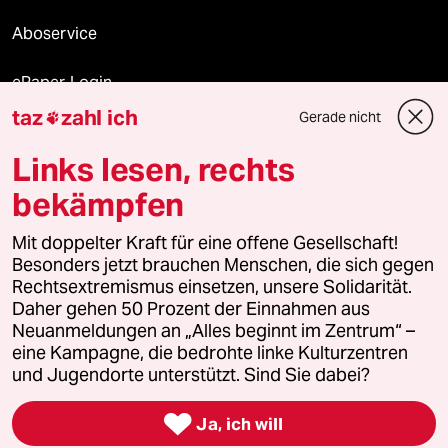
Aboservice
ePaper Login
taz
zahl ich
Gerade nicht

Downloads für Abonnierende
Links lesen, rechts
bekämpfen
© 2026 taz Verlags und Vertriebs GmbH
Mit doppelter Kraft für eine offene Gesellschaft!
Alle Rechte vorbehalten. Bei rechtlichen Fragen oder für Genehmigungen
wenden Sie sich bitte an
lizenzen@taz.de
Besonders jetzt brauchen Menschen, die sich gegen
Rechtsextremismus einsetzen, unsere Solidarität.
Daher gehen 50 Prozent der Einnahmen aus
Feedback
Redaktionsstatut
Kommune-Richtlinien
KI-
Neuanmeldungen an „Alles beginnt im Zentrum“ –
eine Kampagne, die bedrohte linke Kulturzentren
Leitlinie
Informant
Datenschutz
Impressum
AGB
und Jugendorte unterstützt. Sind Sie dabei?
Seitenwende
Einwilligungen widerrufen (Ads)

Ja, ich will