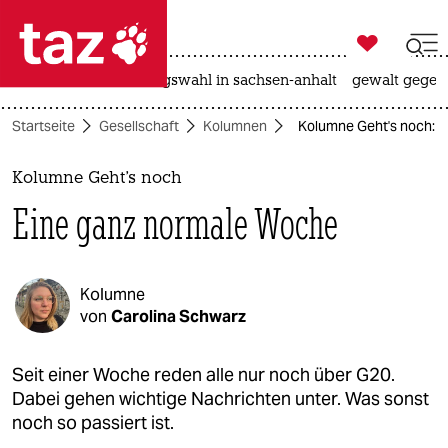

taz zahl ich
hitze
surfen
landtagswahl in sachsen-anhalt
gewalt gegen

taz zahl ich
Startseite
Gesellschaft
Kolumnen
Kolumne Geht's noch: 
taz zahl ich
themen
Kolumne Geht's noch
Eine ganz normale Woche
politik
öko
Kolumne
gesellschaft
von
Carolina Schwarz
kultur
Seit einer Woche reden alle nur noch über G20.
Dabei gehen wichtige Nachrichten unter. Was sonst
sport
noch so passiert ist.