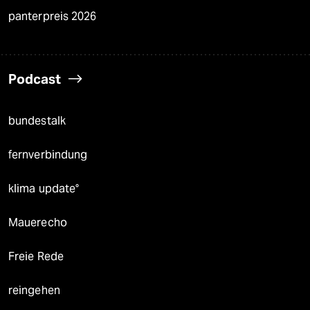
panterpreis 2026
Podcast
bundestalk
fernverbindung
klima update°
Mauerecho
Freie Rede
reingehen