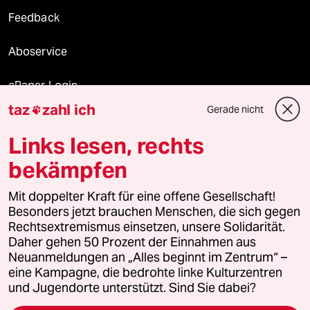
Feedback
Aboservice
ePaper Login
taz
zahl ich
Gerade nicht

Downloads für Abonnierende
Links lesen, rechts
bekämpfen
© 2026 taz Verlags und Vertriebs GmbH
Alle Rechte vorbehalten. Bei rechtlichen Fragen oder für Genehmigungen
Mit doppelter Kraft für eine offene Gesellschaft!
wenden Sie sich bitte an
lizenzen@taz.de
Besonders jetzt brauchen Menschen, die sich gegen
Rechtsextremismus einsetzen, unsere Solidarität.
Daher gehen 50 Prozent der Einnahmen aus
Feedback
Redaktionsstatut
Kommune-Richtlinien
KI-
Neuanmeldungen an „Alles beginnt im Zentrum“ –
eine Kampagne, die bedrohte linke Kulturzentren
Leitlinie
Informant
Datenschutz
Impressum
AGB
und Jugendorte unterstützt. Sind Sie dabei?