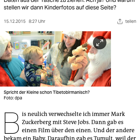
berlin
stellen wir dann Kinderfotos auf diese Seite?
nord
15.12.2015
8:27 Uhr
teilen
wahrheit
verlag
verlag
veranstaltungen
shop
fragen & hilfe
Spricht der Kleine schon Tibetobirmanisch?
Foto: dpa
unterstützen
B
is neulich verwechselte ich immer Mark
abo
Zuckerberg mit Steve Jobs. Dann gab es
genossenschaft
einen Film über den einen. Und der andere
bekam ein Baby. Daraufhin gab es Tumult, weil der