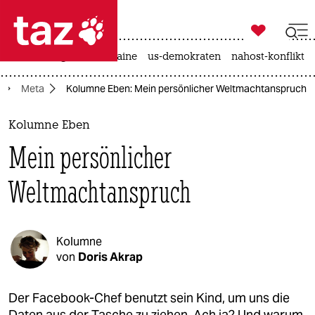

taz zahl ich
hitze
krieg in der ukraine
us-demokraten
nahost-konflikt

taz zahl ich
Meta
Kolumne Eben: Mein persönlicher Weltmachtanspruch
taz zahl ich
themen
Kolumne Eben
Mein persönlicher
politik
Weltmachtanspruch
öko
gesellschaft
Kolumne
kultur
von
Doris Akrap
sport
Der Facebook-Chef benutzt sein Kind, um uns die
Daten aus der Tasche zu ziehen. Ach ja? Und warum