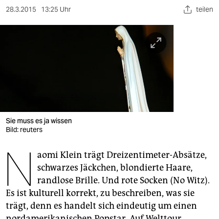
berlin
28.3.2015
13:25 Uhr
teilen
nord
wahrheit
verlag
verlag
veranstaltungen
Sie muss es ja wissen
shop
Bild: reuters
fragen & hilfe
N
aomi Klein trägt Dreizentimeter-Absätze,
unterstützen
schwarzes Jäckchen, blondierte Haare,
randlose Brille. Und rote Socken (No Witz).
abo
Es ist kulturell korrekt, zu beschreiben, was sie
genossenschaft
trägt, denn es handelt sich eindeutig um einen
nordamerikanischen Popstar. Auf Welttour.