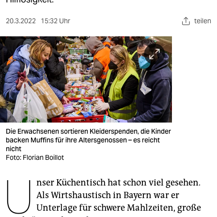
berlin
nord
20.3.2022
15:32 Uhr
teilen
wahrheit
verlag
verlag
veranstaltungen
shop
Die Erwachsenen sortieren Kleiderspenden, die Kinder
backen Muffins für ihre Altersgenossen – es reicht
fragen & hilfe
nicht
Foto: Florian Boillot
unterstützen
U
abo
nser Küchentisch hat schon viel gesehen.
Als Wirtshaustisch in Bayern war er
genossenschaft
Unterlage für schwere Mahlzeiten, große