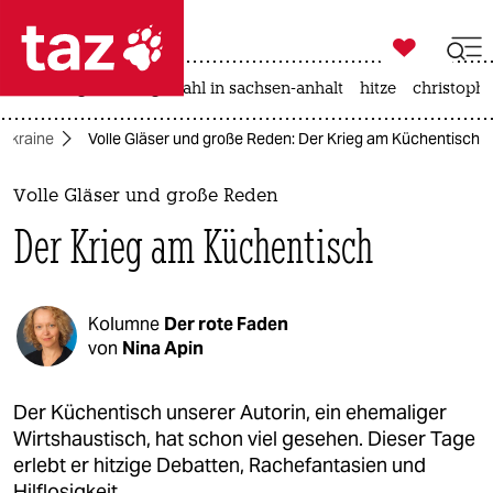

taz zahl ich
iran-krieg
landtagswahl in sachsen-anhalt
hitze
christophe

taz zahl ich
 Ukraine
Volle Gläser und große Reden: Der Krieg am Küchentisch
taz zahl ich
themen
Volle Gläser und große Reden
Der Krieg am Küchentisch
politik
öko
Kolumne
Der rote Faden
gesellschaft
von
Nina Apin
kultur
Der Küchentisch unserer Autorin, ein ehemaliger
Wirtshaustisch, hat schon viel gesehen. Dieser Tage
sport
erlebt er hitzige Debatten, Rachefantasien und
Hilflosigkeit.