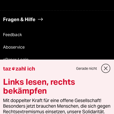
Fragen & Hilfe
Feedback
Aboservice
ePaper Login
taz
zahl ich
Gerade nicht

Downloads für Abonnierende
Links lesen, rechts
bekämpfen
© 2026 taz Verlags und Vertriebs GmbH
Mit doppelter Kraft für eine offene Gesellschaft!
Alle Rechte vorbehalten. Bei rechtlichen Fragen oder für Genehmigungen
wenden Sie sich bitte an
lizenzen@taz.de
Besonders jetzt brauchen Menschen, die sich gegen
Rechtsextremismus einsetzen, unsere Solidarität.