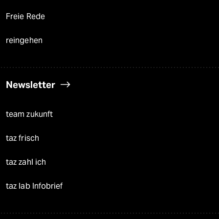
Freie Rede
reingehen
Newsletter
team zukunft
taz frisch
taz zahl ich
taz lab Infobrief