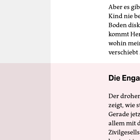
Aber es gi
Kind nie b
Boden disku
kommt Hera
wohin mein
verschiebt
Die Enga
Der drohe
zeigt, wie
Gerade jet
allem mit d
Zivilgesell