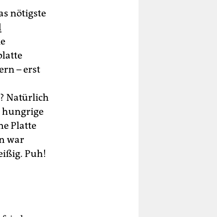
as nötigste
d
ie
platte
rn – erst
? Natürlich
er hungrige
ne Platte
en war
eißig. Puh!