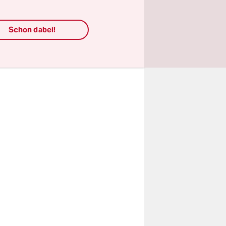
 solange
lären kann.
Schon dabei!