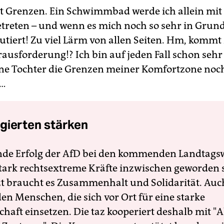
bt Grenzen. Ein Schwimmbad werde ich allein mit
etreten – und wenn es mich noch so sehr in Grun
tiert! Zu viel Lärm von allen Seiten. Hm, kommt 
usforderung!? Ich bin auf jeden Fall schon sehr
e Tochter die Grenzen meiner Komfortzone noc
 …
gierten stärken
nde Erfolg der AfD bei den kommenden Landtags
 stark rechtsextreme Kräfte inzwischen geworden 
zt braucht es Zusammenhalt und Solidarität. Auc
en Menschen, die sich vor Ort für eine starke
schaft einsetzen. Die taz kooperiert deshalb mit "A