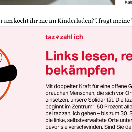
Kal
arum kocht ihr nie im Kinderladen?“, fragt meine 
Weil die Erzieherinnen uns ungefragt vom Elternd
taz
zahl ich
befreit haben und wir das bequem fanden, lautet 

twort. Aber die gebe ich nicht, weil sie so
Links lesen, r
edürftig ist. „Ihr kocht auch zu Hause!“, insistie
s hätte sie das geahnt. Ja, aber die Küche dort ist 
bekämpfen
lich, weil so viele Leute da kochen und das ist fü
Mit doppelter Kraft für eine offene G
brauchen Menschen, die sich vor O
cht, ich werde auch mal kochen!“, sage ich. Die K
einsetzen, unsere Solidarität. Die ta
nderladen freuen sich sehr, wenn ihre Eltern ein
beginnt im Zentrum“. 50 Prozent a
bei taz zahl ich gehen – bis zum 30
ei der Essenszubereitung einspringen und zum 
die linke, selbstverwaltete Orte unte
rf ich meiner Tochter diese Freude vorenthalten,
bevor sie verschwinden. Sind Sie da