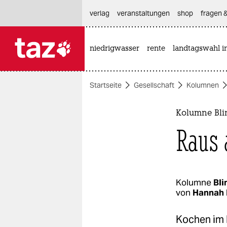
hautnavigation anspringen
hauptinhalt anspringen
footer anspringen
verlag
veranstaltungen
shop
fragen &
niedrigwasser
rente
landtagswahl i

taz zahl ich
taz zahl ich
Startseite
Gesellschaft
Kolumnen
themen
politik
Kolumne Bli
Raus 
öko
gesellschaft
kultur
Kolumne
Bli
von
Hannah 
sport
Kochen im K