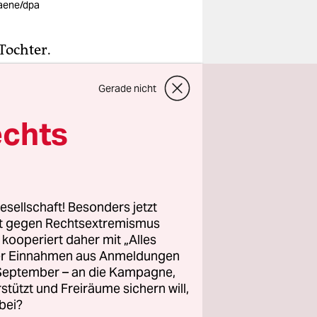
aene/dpa
Tochter.
ienst
Gerade nicht
die
echts
rt meine
doch so
r blinde
esellschaft! Besonders jetzt
rt gegen Rechtsextremismus
inder in
z kooperiert daher mit „Alles
, zwei Mal
ller Einnahmen aus Anmeldungen
. September – an die Kampagne,
Essen
rstützt und Freiräume sichern will,
 weil mir
bei?