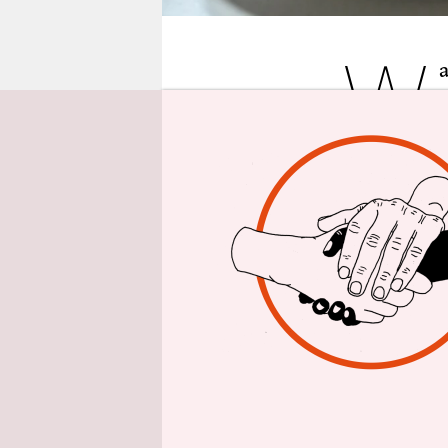
epaper login
W
ehrliche An
erklärungsb
Tochter, al
unübersicht
Eltern …
„Du hast re
unserem Ki
im Monat b
bleiben. Da