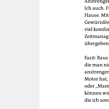
Anstrengen
Ich auch. 
Hause. Mi
Gewürzdösc
viel komfo
Zeitmanage
übergeben,
Fazit: Raus
die man ni
anstrengen
Motor hat,
oder „Mama
können wir
die ich son