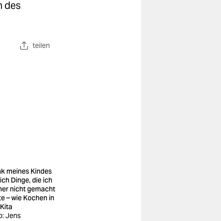
n des
teilen
k meines Kindes
ich Dinge, die ich
her nicht gemacht
te – wie Kochen in
 Kita
o: Jens