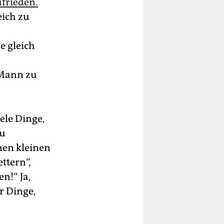
ufrieden.
eich zu
e gleich
 Mann zu
ele Dinge,
zu
nen kleinen
ttern“,
n!“ Ja,
r Dinge,