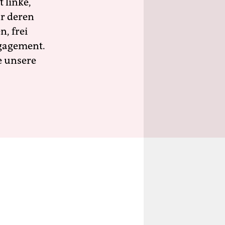
 linke,
ür deren
n, frei
ngagement.
e unsere