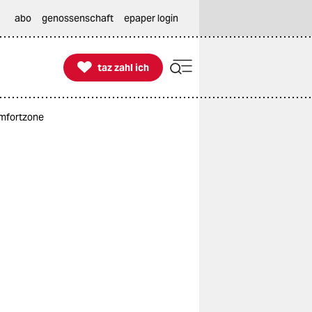
abo
genossenschaft
epaper login

taz zahl ich
taz zahl ich
omfortzone