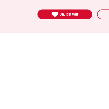
 mehr Mühe macht? Die Antwort lautet wohl: Ja,
 mir selbst verantworten und es ihr plausibel erk

tzt aber nicht mehr – mein Ehrgeiz ist geweckt!
Ja, ich will