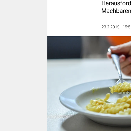
berlin
Herausford
Machbaren 
nord
wahrheit
23.2.2019
15:5
verlag
verlag
veranstaltungen
shop
fragen & hilfe
unterstützen
abo
genossenschaft