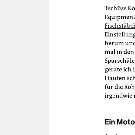
Tschüss Ko
Equipment 
Fischstäbc
Einstellung
herum und 
mal in den
Sparschäle
gerate ich 
Haufen scho
für die Ro
irgendwie n
Ein Moto