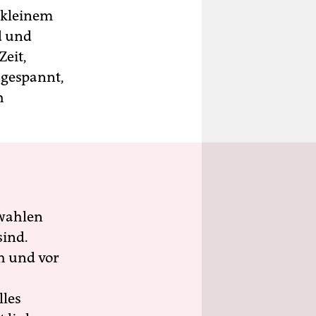
 kleinem
d und
Zeit,
 gespannt,
h
wahlen
sind.
h und vor
lles