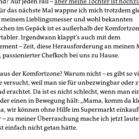
d? Auf jeden Fall –
aber meine Tochter ist hochz
Für das nächste Mal wappne ich mich trotzdem gl
t meinem Lieblingsmesser und wohl bekannten
hen im Gepäck ist es außerhalb der Komfortzon
rtabler. Irgendwann klappt’s auch mit dem
ment – Zeit, diese Herausforderung an meinen
 passionierter Chefkoch bei uns zu Hause.
 aus der Komfortzone? Warum nicht – es gibt so vi
e versucht, weil man sie für unbezwingbar oder 
d erachtet. Da ist es nicht schlecht, wenn man ei
 der einen in Bewegung hält: „Mama, komm da kle
, wir können ohne Hilfe im Supermarkt einkaufe
 – zu meiner Überraschung mache ich jetzt laute
st einfach nicht getan hätte.