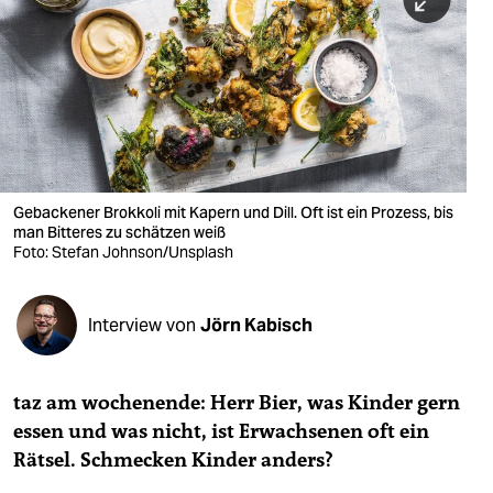
berlin
nord
wahrheit
verlag
verlag
Gebackener Brokkoli mit Kapern und Dill. Oft ist ein Prozess, bis
man Bitteres zu schätzen weiß
veranstaltungen
Foto: Stefan Johnson/Unsplash
shop
fragen & hilfe
Interview von
Jörn Kabisch
unterstützen
taz am wochenende: Herr Bier, was Kinder gern
abo
essen und was nicht, ist Erwachsenen oft ein
genossenschaft
Rätsel. Schmecken Kinder anders?