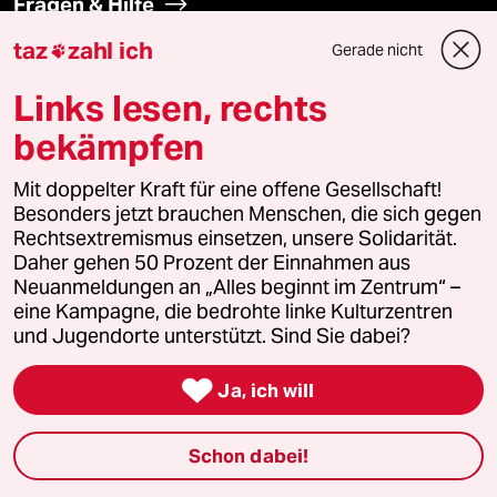
Fragen & Hilfe
taz
zahl ich
Gerade nicht

Feedback
Links lesen, rechts
Aboservice
bekämpfen
ePaper Login
Mit doppelter Kraft für eine offene Gesellschaft!
Besonders jetzt brauchen Menschen, die sich gegen
Downloads für Abonnierende
Rechtsextremismus einsetzen, unsere Solidarität.
Daher gehen 50 Prozent der Einnahmen aus
Neuanmeldungen an „Alles beginnt im Zentrum“ –
eine Kampagne, die bedrohte linke Kulturzentren
und Jugendorte unterstützt. Sind Sie dabei?
© 2026 taz Verlags und Vertriebs GmbH
Alle Rechte vorbehalten. Bei rechtlichen Fragen oder für Genehmigungen
wenden Sie sich bitte an
lizenzen@taz.de

Ja, ich will
Feedback
Redaktionsstatut
Kommune-Richtlinien
KI-
Schon dabei!
Leitlinie
Informant
Datenschutz
Impressum
AGB