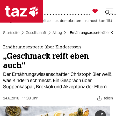

taz zahl ich
krieg in der ukraine
hitze
us-demokraten
nahost-konflikt

taz zahl ich
Startseite
Gesellschaft
Alltag
Ernährungsexperte über Kin
taz zahl ich
themen
Ernährungsexperte über Kinderessen
„Geschmack reift eben
politik
auch“
öko
Der Ernährungswissenschaftler Christoph Bier weiß,
was Kindern schmeckt. Ein Gespräch über
gesellschaft
Suppenkaspar, Brokkoli und Akzeptanz der Eltern.
kultur
24.6.2018
11:38 Uhr
teilen
sport