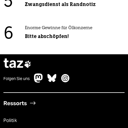
5
Zwangsdienst als Randnotiz
6
Enorme Gewinne für Ölkonzerne
Bitte abschöpfen!
taz

Folgen Sie uns
Ressorts
Politik