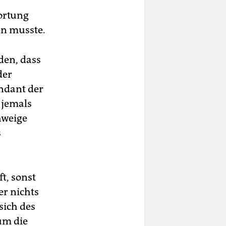
ortung
en musste.
den, dass
der
ndant der
 jemals
hweige
s
t, sonst
er nichts
sich des
um die