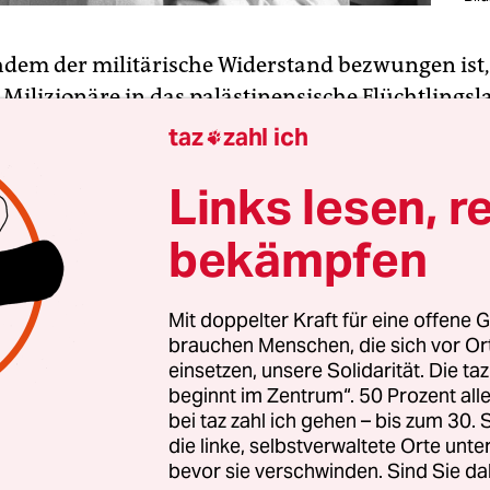
hdem der militärische Widerstand bezwungen ist
 Milizionäre in das palästinensische Flüchtlingsl
atila. Sie vergewaltigen, sie foltern, sie töten – 
taz
zahl ich

nz in der Nähe postierten Einheiten einer regulä
Links lesen, r
nnte hier vom September 1982 sein, als die christ
bekämpfen
he Falange-Miliz vor den Augen der israelischen 
ndert bis zweitausend Palästinenser in Sabra un
elt, woran anlässlich des
Todes von Ariel Scharo
Mit doppelter Kraft für eine offene G
brauchen Menschen, die sich vor O
h erinnert wurde. Die Rede könnte aber ebenso 
einsetzen, unsere Solidarität. Die ta
mit den gleichen Opfern, jedoch mit der säkular-s
beginnt im Zentrum“. 50 Prozent a
 als Killer und der syrischen Armee als zuschau
bei taz zahl ich gehen – bis zum 30
die linke, selbstverwaltete Orte unte
er.
bevor sie verschwinden. Sind Sie da