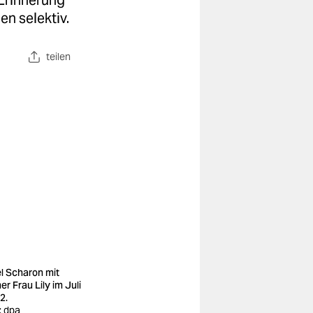
 Erinnerung
n selektiv.
teilen
el Scharon mit
er Frau Lily im Juli
2.
: dpa