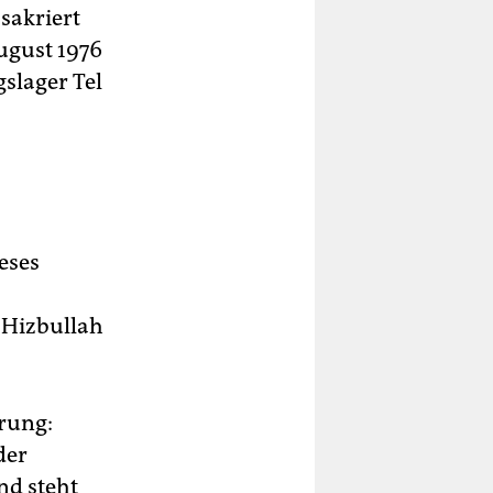
sakriert
ugust 1976
gslager Tel
eses
e Hizbullah
erung:
der
nd steht