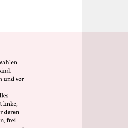
wahlen
sind.
h und vor
lles
 linke,
ür deren
n, frei