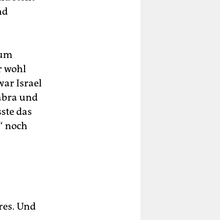
nd
aum
r wohl
ar Israel
Sabra und
ste das
“ noch
res. Und