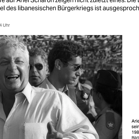
e auf Ariel Scharon zeigen nicht zuletzt eines: Die
el des libanesischen Bürgerkriegs ist ausgesproche
4 Uhr
Ari
sein
198
Bild