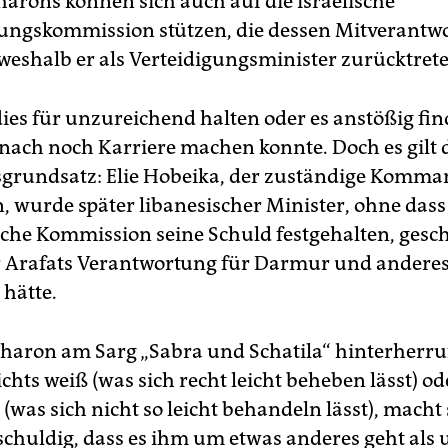
charons können sich auch auf die israelische
ngskommission stützen, die dessen Mitverantw
, weshalb er als Verteidigungsminister zurücktret
es für unzureichend halten oder es anstößig fin
anach noch Karriere machen konnte. Doch es gilt 
sgrundsatz: Elie Hobeika, der zuständige Komma
n, wurde später libanesischer Minister, ohne dass
sche Kommission seine Schuld festgehalten, gesc
r Arafats Verantwortung für Darmur und andere
 hätte.
charon am Sarg „Sabra und Schatila“ hinterherruf
chts weiß (was sich recht leicht beheben lässt) od
 (was sich nicht so leicht behandeln lässt), macht 
schuldig, dass es ihm um etwas anderes geht als 