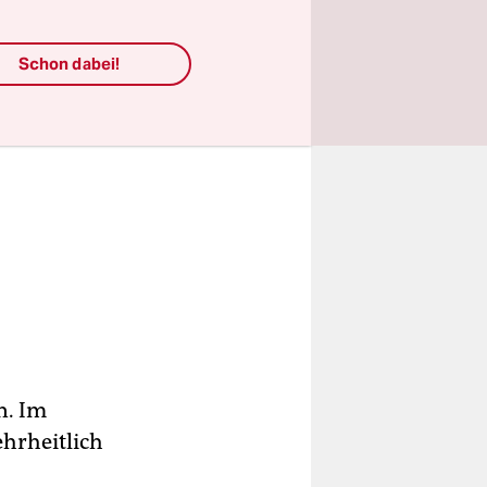
Schon dabei!
n. Im
ehrheitlich