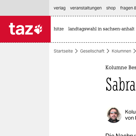
hautnavigation anspringen
hauptinhalt anspringen
footer anspringen
verlag
veranstaltungen
shop
fragen &
hitze
landtagswahl in sachsen-anhalt

taz zahl ich
taz zahl ich
Startseite
Gesellschaft
Kolumnen
themen
politik
Kolumne Bes
Sabra
öko
gesellschaft
kultur
Kol
von
sport