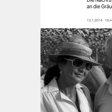
Die Nachruf
berlin
an die Gräu
nord
13.1.2014
19:4
wahrheit
verlag
verlag
veranstaltungen
shop
fragen & hilfe
unterstützen
abo
genossenschaft