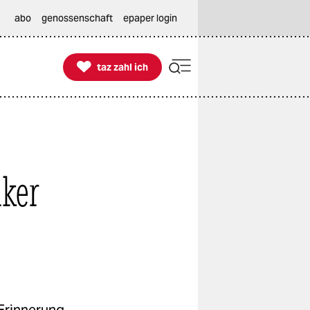
abo
genossenschaft
epaper login

taz zahl ich
taz zahl ich
aker