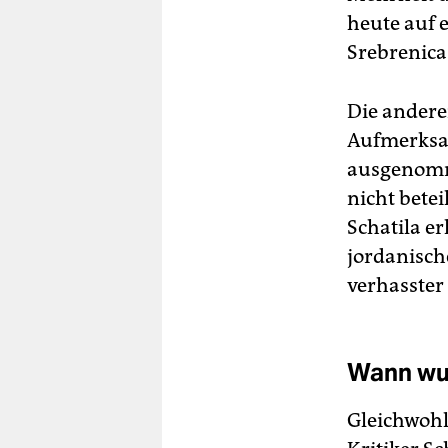
heute auf 
Srebrenica
Die andere
Aufmerksam
ausgenomme
nicht bete
Schatila e
jordanisch
verhasster 
Wann wu
Gleichwohl