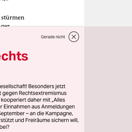
, stürmen
ager
ungehindert
Gerade nicht
ren Armee.
echts
lich-
Armee
d Schatila
n
esellschaft! Besonders jetzt
rt gegen Rechtsextremismus
vom Mai
z kooperiert daher mit „Alles
chiitischen
ller Einnahmen aus Anmeldungen
ender
. September – an die Kampagne,
rstützt und Freiräume sichern will,
bei?