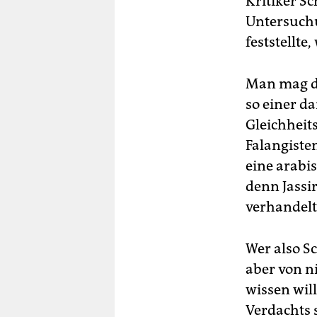
Kritiker S
Untersuchu
feststellte
Man mag di
so einer d
Gleichheit
Falangiste
eine arabi
denn Jassi
verhandelt
Wer also S
aber von ni
wissen will
Verdachts 