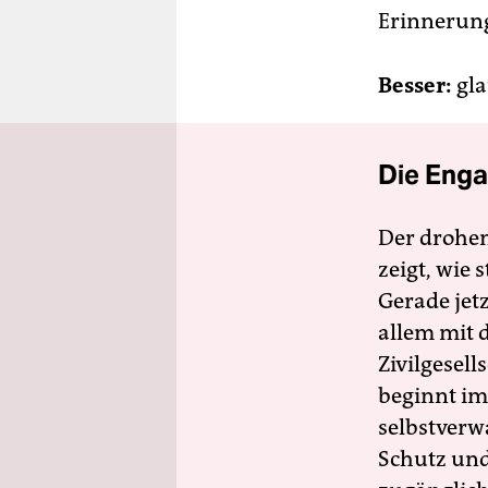
Erinnerung
Besser:
gla
Die Enga
Der drohe
zeigt, wie
Gerade jet
allem mit d
Zivilgesell
beginnt im
selbstverw
Schutz und 