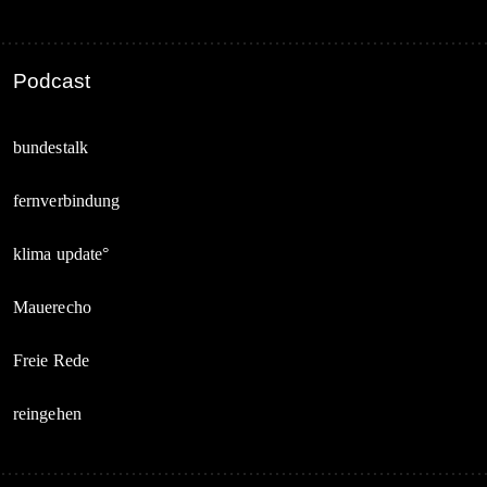
Podcast
bundestalk
fernverbindung
klima update°
Mauerecho
Freie Rede
reingehen