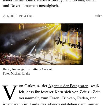
leider nichts. Black Rebel Motorcycle Club langweilen
berlin
und Roxette machen nostalgisch.
nord
teilen
29.6.2015
19:04 Uhr
wahrheit
verlag
verlag
veranstaltungen
shop
fragen & hilfe
Hallo, Neunziger: Roxette in Concert.
Foto: Michael Brake
unterstützen
V
on Ostkreuz, der
Agentur der Fotografen
, weiß
abo
ich, dass ihr festerer Kern sich von Zeit zu Zeit
genossenschaft
versammelt, zum Essen, Trinken, Reden, und
irgendwann im Laufe des Abends entstehen dann immer