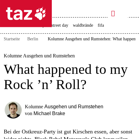

taz zahl ich
rente
ceuta
christopher street day
waldbrände
fifa

taz zahl ich
Startseite
Berlin
Kolumne Ausgehen und Rumstehen: What happened 
taz zahl ich
themen
Kolumne Ausgehen und Rumstehen
What happened to my
politik
Rock ’n’ Roll?
öko
gesellschaft
Kolumne
Ausgehen und Rumstehen
kultur
von
Michael Brake
sport
Bei der Ostkreuz-Party ist gut Kirschen essen, aber sonst