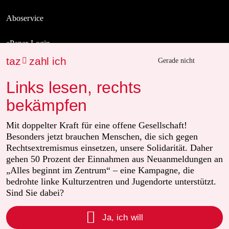
Aboservice
ePaper Login
taz
zahl ich

Gerade nicht
Downloads für Abonnierende
Links lesen, rechts
bekämpfen
© 2026 taz Verlags und Vertriebs GmbH
Mit doppelter Kraft für eine offene Gesellschaft!
Alle Rechte vorbehalten. Bei rechtlichen Fragen oder für Genehmigungen
wenden Sie sich bitte an
lizenzen@taz.de
Besonders jetzt brauchen Menschen, die sich gegen
Rechtsextremismus einsetzen, unsere Solidarität. Daher
gehen 50 Prozent der Einnahmen aus Neuanmeldungen an
Feedback
Redaktionsstatut
Kommune-Richtlinien
KI-Leitlinie
„Alles beginnt im Zentrum“ – eine Kampagne, die
bedrohte linke Kulturzentren und Jugendorte unterstützt.
Informant
Datenschutz
Impressum
AGB
Seitenwende
Sind Sie dabei?

Einwilligungen widerrufen (Ads)
Ja, ich will