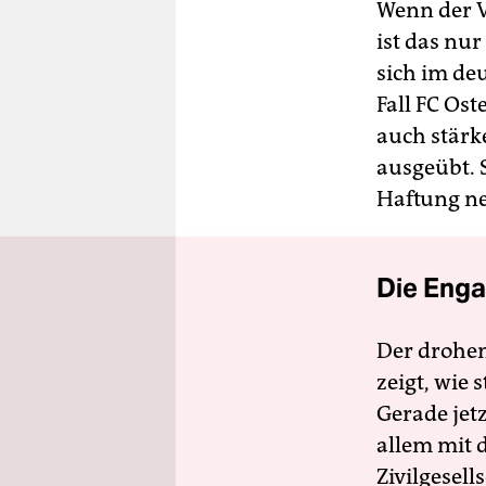
Wenn der V
ist das nur
sich im de
Fall FC Os
auch stärk
ausgeübt. S
Haftung ne
Die Enga
Der drohe
zeigt, wie
Gerade jet
allem mit d
Zivilgesell