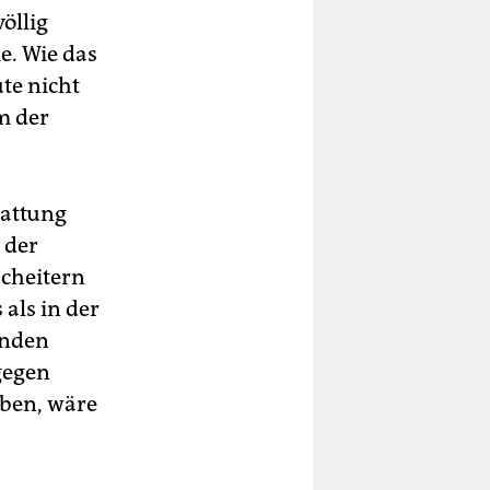
öllig
ie. Wie das
te nicht
m der
tattung
 der
cheitern
 als in der
enden
 gegen
aben, wäre