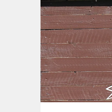
berlin
nord
wahrheit
verlag
verlag
veranstaltungen
shop
fragen & hilfe
unterstützen
abo
genossenschaft