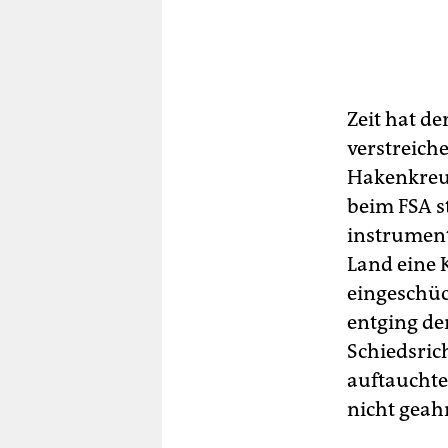
Zeit hat de
verstreiche
Hakenkreuz
beim FSA s
instrument
Land eine K
eingeschüc
entging de
Schiedsric
auftauchte
nicht geahn