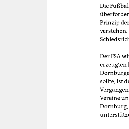
Die Fußbal
überfordert
Prinzip der
verstehen.
Schiedsric
Der FSA wi
erzeugten 
Dornburger
sollte, ist
Vergangenh
Vereine und
Dornburg, 
unterstütz