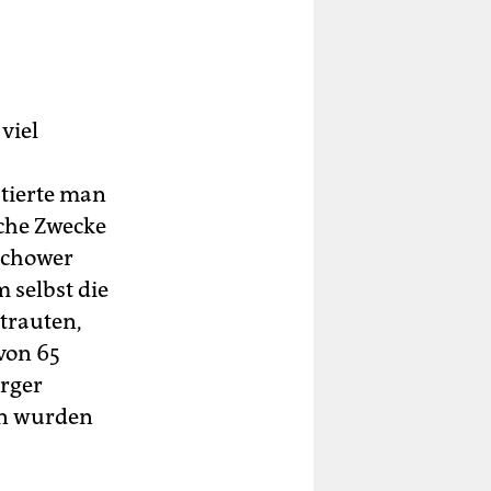
viel
tierte man
sche Zwecke
richower
 selbst die
 trauten,
von 65
urger
en wurden