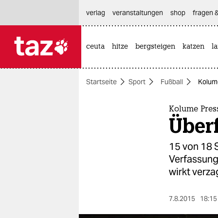
hautnavigation anspringen
hauptinhalt anspringen
footer anspringen
verlag
veranstaltungen
shop
fragen &
ceuta
hitze
bergsteigen
katzen
l

taz zahl ich
taz zahl ich
Startseite
Sport
Fußball
Kolume
themen
politik
Kolume Pres
Über
öko
15 von 18 
gesellschaft
Verfassung
wirkt verza
kultur
sport
7.8.2015
18:15