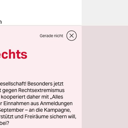
n
hsen-
Gerade nicht
Zwar
ezeugen –
echts
uft, aber
ag im Jahr
erufung zu
hmen.
esellschaft! Besonders jetzt
rt gegen Rechtsextremismus
wenn man
z kooperiert daher mit „Alles
ller Einnahmen aus Anmeldungen
ts
. September – an die Kampagne,
eschränkt
rstützt und Freiräume sichern will,
nd blickt
bei?