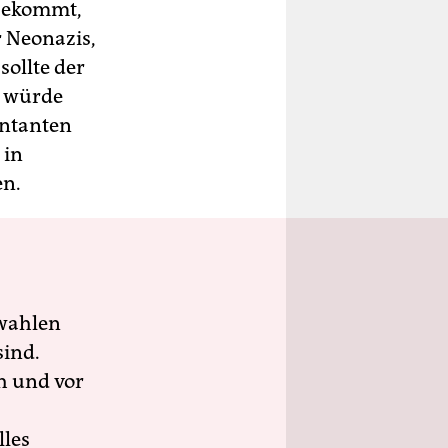
 bekommt,
r Neonazis,
sollte der
, würde
entanten
 in
en.
wahlen
sind.
h und vor
lles