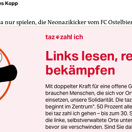
es Kopp
ja nur spielen, die Neonazikicker vom FC Ostelbie
Bis vor Kurzem hat sich der Fußballverband Sac
taz
zahl ich

A) auf diese ängstliche Position zurückgezogen. 
 15 von 18 Spielern – wie jüngste Ermittlungen b
Links lesen, r
verfassungsschutz als Rechtsextremisten eingest
d hat sich nach einem gescheiterten Verbotsantr
bekämpfen
rteil der Richter lammfromm gebeugt, ohne in B
 weitere juristische Anstrengungen zu unterne
Mit doppelter Kraft für eine offene G
brauchen Menschen, die sich vor O
eine Handhabe hieß es in den Jahren danach, 
einsetzen, unsere Solidarität. Die ta
beginnt im Zentrum“. 50 Prozent a
onäre auf die Neonazivereinigung in Fußballtriko
bei taz zahl ich gehen – bis zum 30
Alle würden sich an die Regeln halten. Der FSA b
die linke, selbstverwaltete Orte unte
eld auf das Fußballfeld. Über den eigenen Tellerra
bevor sie verschwinden. Sind Sie da