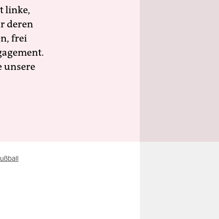
 linke,
ür deren
n, frei
ngagement.
e unsere
ußball