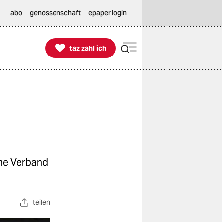
abo
genossenschaft
epaper login

taz zahl ich
taz zahl ich
che Verband
teilen