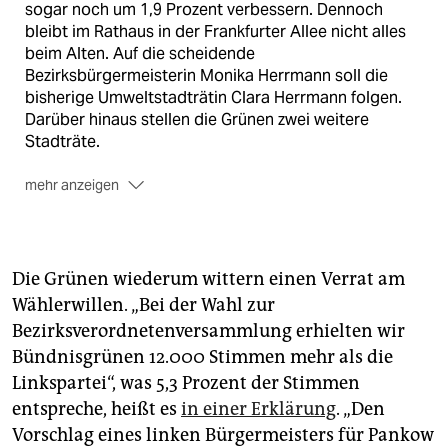
sogar noch um 1,9 Prozent verbessern. Dennoch
bleibt im Rathaus in der Frankfurter Allee nicht alles
beim Alten. Auf die scheidende
Bezirksbürgermeisterin Monika Herrmann soll die
bisherige Umweltstadträtin Clara Herrmann folgen.
Darüber hinaus stellen die Grünen zwei weitere
Stadträte.
mehr anzeigen
In
Spandau
deutet vieles darauf hin, dass die SPD das
Rathaus behält, obwohl Amtsinhaber Helmut
Kleebank in den Bundestag wechselt. Für ihn könnte
Carola Brückner folgen. Eine Zählgemeinschaft wurde
Die Grünen wiederum wittern einen Verrat am
in Spandau noch nicht geschlossen. Im Gespräch ist
Wählerwillen. „Bei der Wahl zur
allerdings eine rot-grün-rote Koalition mit
Bezirksverordnetenversammlung erhielten wir
Unterstützung der Tierschutzpartei.
Bündnisgrünen 12.000 Stimmen mehr als die
Grüne und SPD scheinen, Pankow ausgenommen,
Linkspartei“, was 5,3 Prozent der Stimmen
also die Rathäuser unter sich aufzuteilen. Eine weitere
entspreche, heißt es
in einer Erklärung
. „Den
Ausnahme könnte
Lichtenberg
sein. Dort rechnet
Vorschlag eines linken Bürgermeisters für Pankow
sich Amtsinhaber Michael Grunst (Linke) noch eine