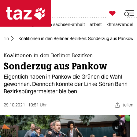

taz zahl ich
hitze
landtagswahl in sachsen-anhalt
arbeit
klimawandel

taz zahl ich
erlin
Koalitionen in den Berliner Bezirken: Sonderzug aus Pankow
taz zahl ich
themen
Koalitionen in den Berliner Bezirken
Sonderzug aus Pankow
politik
Eigentlich haben in Pankow die Grünen die Wahl
öko
gewonnen. Dennoch könnte der Linke Sören Benn
Bezirksbürgermeister bleiben.
gesellschaft
29.10.2021
10:51 Uhr
teilen
kultur
sport