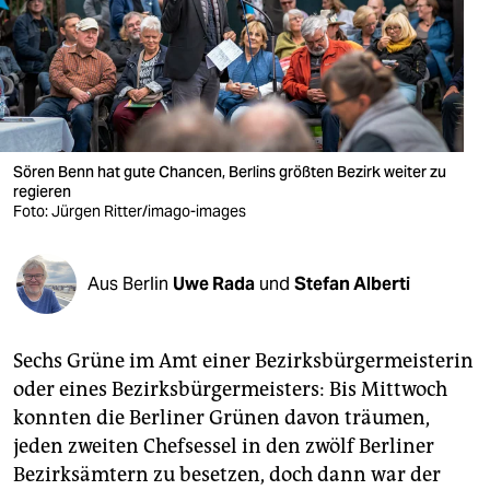
berlin
nord
wahrheit
verlag
Sören Benn hat gute Chancen, Berlins größten Bezirk weiter zu
verlag
regieren
Foto: Jürgen Ritter/imago-images
veranstaltungen
shop
Aus Berlin
Uwe Rada
und
Stefan Alberti
fragen & hilfe
Sechs Grüne im Amt einer Bezirksbürgermeisterin
unterstützen
oder eines Bezirksbürgermeisters: Bis Mittwoch
abo
konnten die Berliner Grünen davon träumen,
jeden zweiten Chefsessel in den zwölf Berliner
genossenschaft
Bezirksämtern zu besetzen, doch dann war der