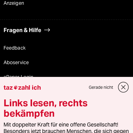
Anzeigen
Fragen & Hilfe
Feedback
Aboservice
ePaper Login
taz
zahl ich
Gerade nicht

Downloads für Abonnierende
Links lesen, rechts
bekämpfen
© 2026 taz Verlags und Vertriebs GmbH
Alle Rechte vorbehalten. Bei rechtlichen Fragen oder für Genehmigungen
Mit doppelter Kraft für eine offene Gesellschaft!
wenden Sie sich bitte an
lizenzen@taz.de
Besonders jetzt brauchen Menschen, die sich gegen