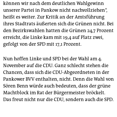
können wir nach dem deutlichen Wahlgewinn
Chance aus. Seine Partei ging am 26. September mit
unserer Partei in Pankow nicht nachvollziehen“,
24,8 Prozent als stärkste Kraft hervor, gefolgt von der
SPD, der CDU und den Grünen. Allerdings könnte
heißt es weiter. Zur Kritik an der Amtsführung
auch die SPD mit ihrem Kandidaten Kevin Hönicke
ihres Stadtrats äußerten sich die Grünen nicht. Bei
versuchen, eine Zählgemeinschaft zu schmieden.
den Bezirkswahlen hatten die Grünen 24,7 Prozent
(wera)
erreicht, die Linke kam mit 19,4 auf Platz zwei,
gefolgt von der SPD mit 17,1 Prozent.
Nun hoffen Linke und SPD bei der Wahl am 4.
November auf die CDU. Ganz schlecht stehen die
Chancen, dass sich die CDU-Abgeordneten in der
Pankower BVV enthalten, nicht. Denn die Wahl von
Sören Benn würde auch bedeuten, dass der grüne
Machtblock im Rat der Bürgermeister bröckelt.
Das freut nicht nur die CDU, sondern auch die SPD.